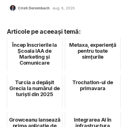
Cristi Dorombach
aug. 6, 2026
Articole pe aceeași temă:
Încep înscrierile la
Metaxa, experiență
Şcoala IAA de
pentru toate
Marketing şi
simțurile
Comunicare
Turcia a depășit
Trochatlon-ul de
Grecia la numărul de
primavara
turiști din 2025
Growceanu lansează
Integrarea AI în
prima aplicație de
infrastructura