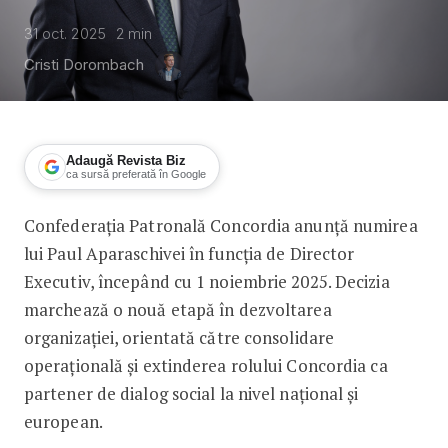
31 oct. 2025
2
min
Cristi Dorombach
Adaugă Revista Biz
ca sursă preferată în Google
Confederația Patronală Concordia anunță numirea
Paul Aparaschivei preia conducerea 
lui Paul Aparaschivei în funcția de Director
Executiv, începând cu 1 noiembrie 2025. Decizia
marchează o nouă etapă în dezvoltarea
organizației, orientată către consolidare
operațională și extinderea rolului Concordia ca
partener de dialog social la nivel național și
european.