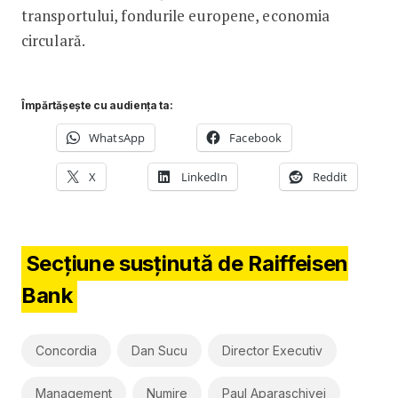
transportului, fondurile europene, economia
circulară.
Împărtășește cu audiența ta:
WhatsApp
Facebook
X
LinkedIn
Reddit
Secțiune susținută de Raiffeisen
Bank
Concordia
Dan Sucu
Director Executiv
Management
Numire
Paul Aparaschivei