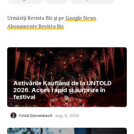
Urmăriți Revista Biz și pe
Google News
.
Abonamente Revista Biz
Activările Kaufland de la UNTOLD
2026. Acces rapid și surprize în
festival
Cristi Dorombach
aug. 6, 2026