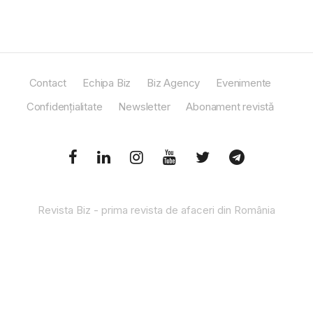
Contact
Echipa Biz
Biz Agency
Evenimente
Confidențialitate
Newsletter
Abonament revistă
Revista Biz - prima revista de afaceri din România