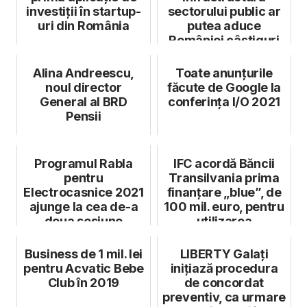
investiții în startup-
sectorului public ar
uri din România
putea aduce
României câștiguri
anuale de 1 mili...
Alina Andreescu,
Toate anunțurile
noul director
făcute de Google la
General al BRD
conferința I/O 2021
Pensii
Programul Rabla
IFC acordă Băncii
pentru
Transilvania prima
Electrocasnice 2021
finanțare „blue”, de
ajunge la cea de-a
100 mil. euro, pentru
doua sesiune
utilizarea
sustenabi...
Business de 1 mil. lei
LIBERTY Galați
pentru Acvatic Bebe
inițiază procedura
Club în 2019
de concordat
preventiv, ca urmare