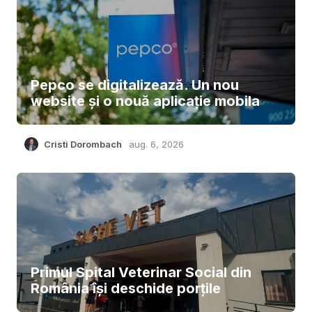
Pepco se digitalizează. Un nou
website și o nouă aplicație mobila
Cristi Dorombach
aug. 6, 2026
Primul Spital Veterinar Social din
România își deschide porțile