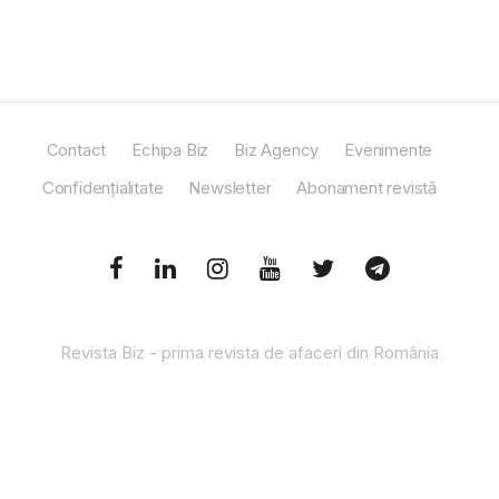
Contact
Echipa Biz
Biz Agency
Evenimente
Confidențialitate
Newsletter
Abonament revistă
Revista Biz - prima revista de afaceri din România