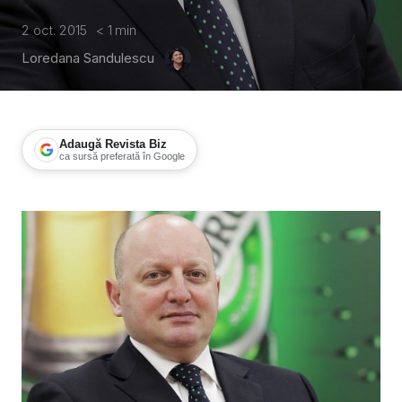
2 oct. 2015
< 1
min
Loredana Sandulescu
Adaugă Revista Biz
ca sursă preferată în Google
Paul Markovits, United Romanian Bre