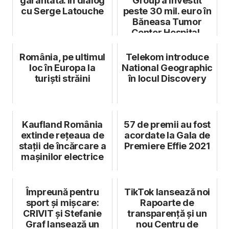
garantată. În dialog
Group a investit
cu Serge Latouche
peste 30 mil. euro în
Băneasa Tumor
Center Hospital,
primul proiec...
România, pe ultimul
Telekom introduce
loc în Europa la
National Geographic
turiști străini
în locul Discovery
Kaufland România
57 de premii au fost
extinde rețeaua de
acordate la Gala de
stații de încărcare a
Premiere Effie 2021
mașinilor electrice
Împreună pentru
TikTok lansează noi
sport și mișcare:
Rapoarte de
CRIVIT și Stefanie
transparență și un
Graf lansează un
nou Centru de