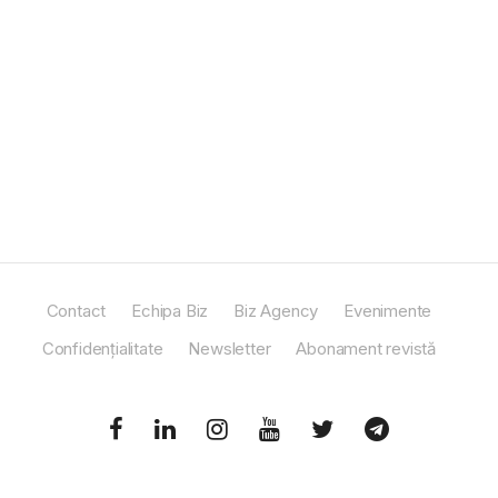
Contact
Echipa Biz
Biz Agency
Evenimente
Confidențialitate
Newsletter
Abonament revistă