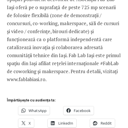
Iași oferă pe o suprafață de peste 725 mp scenarii
de folosire flexibilă (zone de demonstrații /
concursuri, co-working, makerspace, săli de cursuri
și video / conferințe, birouri dedicate) și
funcționează ca o platformă independentă care
catalizează inovația și colaborarea adresată
comunității tehnice din Iași. Fab Lab Iași este primul
spațiu din Iași afiliat rețelei internaționale #FabLab
de coworking și makerspace. Pentru detalii, vizitați
www.fablabiasi.ro.
Împărtășește cu audiența ta:
WhatsApp
Facebook
X
LinkedIn
Reddit