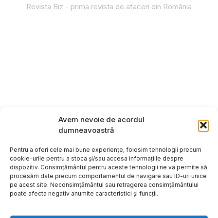
Revista Biz - prima revista de afaceri din România
Avem nevoie de acordul
dumneavoastră
Pentru a oferi cele mai bune experiențe, folosim tehnologii precum
cookie-urile pentru a stoca și/sau accesa informațiile despre
dispozitiv. Consimțământul pentru aceste tehnologii ne va permite să
procesăm date precum comportamentul de navigare sau ID-uri unice
pe acest site. Neconsimțământul sau retragerea consimțământului
poate afecta negativ anumite caracteristici și funcții.