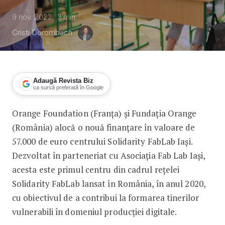
9 nov. 2022
3
min
Cristi Dorombach
Adaugă Revista Biz
ca sursă preferată în Google
Orange Foundation (Franța) și Fundația Orange
Peste 200 de tineri vulnerabili au șans
(România) alocă o nouă finanțare în valoare de
57.000 de euro centrului Solidarity FabLab Iași.
Dezvoltat în parteneriat cu Asociația Fab Lab Iași,
acesta este primul centru din cadrul rețelei
Solidarity FabLab lansat în România, în anul 2020,
cu obiectivul de a contribui la formarea tinerilor
vulnerabili în domeniul producției digitale.