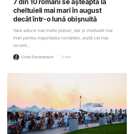
7 din 10 români se așteaptă la
cheltuieli mai mari în august
decât într-o lună obișnuită
Vara aduce mai multe planuri, dar și cheltuieli mai
mari pentru majoritatea românilor, arată cel mai
recent...
Cristi Dorombach
3
min