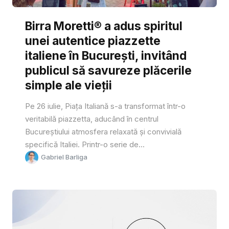
Birra Moretti® a adus spiritul
unei autentice piazzette
italiene în București, invitând
publicul să savureze plăcerile
simple ale vieții
Pe 26 iulie, Piața Italiană s-a transformat într-o
veritabilă piazzetta, aducând în centrul
Bucureștiului atmosfera relaxată și convivială
specifică Italiei. Printr-o serie de...
Gabriel Barliga