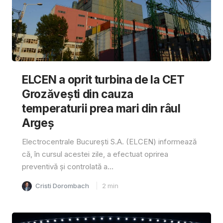
ELCEN a oprit turbina de la CET
Grozăvești din cauza
temperaturii prea mari din râul
Argeș
Electrocentrale București S.A. (ELCEN) informează
că, în cursul acestei zile, a efectuat oprirea
preventivă și controlată a...
Cristi Dorombach
2
min