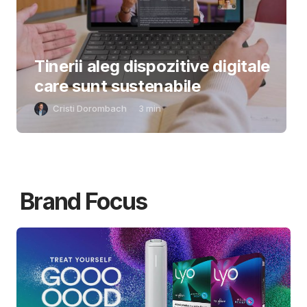
Tinerii aleg dispozitive digitale
care sunt sustenabile
Cristi Dorombach
3
min
Brand Focus