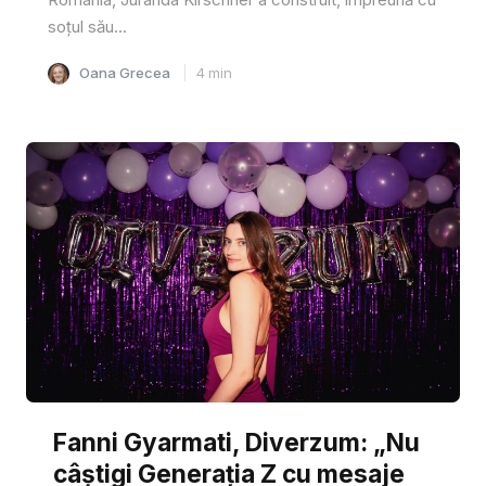
soțul său...
Oana Grecea
4
min
Fanni Gyarmati, Diverzum: „Nu
câștigi Generația Z cu mesaje