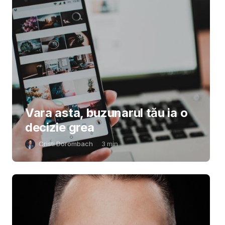
Vara asta, buzunarul tău ia o
decizie grea
Cristi Dorombach
3
min