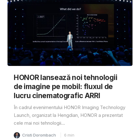
HONOR lansează noi tehnologii
de imagine pe mobil: fluxul de
lucru cinematografic ARRI
În cadrul evenimentului HONOR Imaging Technology
Launch, organizat la Hengdian, HONOR a prezentat
cele mai noi tehnologii...
Cristi Dorombach
6
min