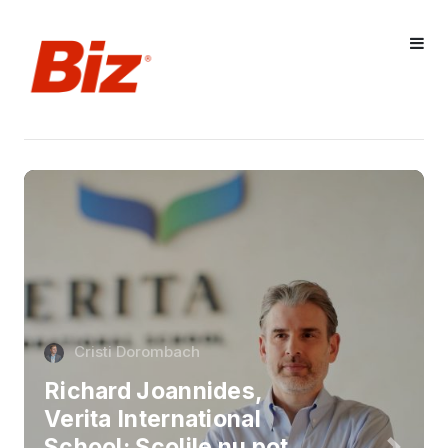
Cristi Dorombach
Richard Joannides,
Verita International
School: Școlile nu pot