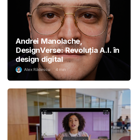
Andrei Manolache,
DesignVerse: Revoluția A.I. în
design digital
Alex Rădescu
4
min