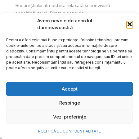
Bucureștiului atmosfera relaxată și convivială
specifică Italiei. Printr-o serie de...
Avem nevoie de acordul
Gabriel Barliga
dumneavoastră
Pentru a oferi cele mai bune experiențe, folosim tehnologii precum
cookie-urile pentru a stoca și/sau accesa informațiile despre
dispozitiv. Consimțământul pentru aceste tehnologii ne va permite să
procesăm date precum comportamentul de navigare sau ID-uri unice
pe acest site. Neconsimțământul sau retragerea consimțământului
poate afecta negativ anumite caracteristici și funcții.
Accept
Respinge
Vezi preferințe
Cum transformi cele mai
POLITICĂ DE CONFIDENȚIALITATE
frumoase amintiri ale verii într-