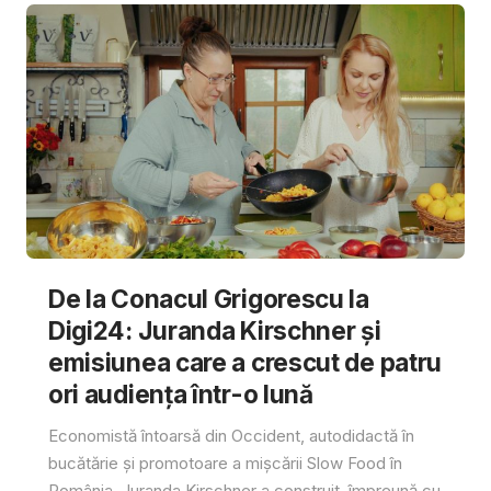
De la Conacul Grigorescu la
Digi24: Juranda Kirschner și
emisiunea care a crescut de patru
ori audiența într-o lună
Economistă întoarsă din Occident, autodidactă în
bucătărie și promotoare a mișcării Slow Food în
România, Juranda Kirschner a construit, împreună cu