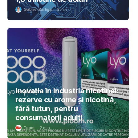
Gabriel Barliga
3
min
Inovația în industria nicotinei:
rezerve cu arome și nicotină,
fără tutun, pentru
consumatorii adulți
Team
2
min