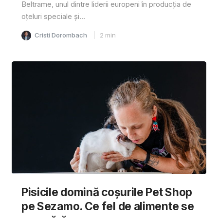
Beltrame, unul dintre liderii europeni în producția de
oțeluri speciale și...
Cristi Dorombach
2
min
Pisicile domină coșurile Pet Shop
pe Sezamo. Ce fel de alimente se