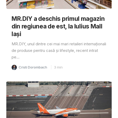
MR.DIY a deschis primul magazin
din regiunea de est, la Iulius Mall
Iași
MR.DIY, unul dintre cei mai mari retaileri internaționali
de produse pentru casă și lifestyle, recent intrat
pe...
Cristi Dorombach
3
min