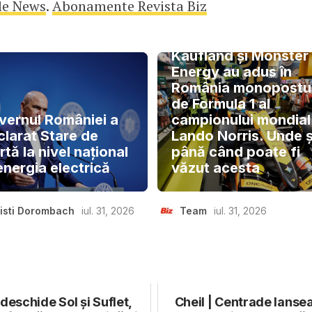
le News
.
Abonamente Revista Biz
Kaufland și Monster
Energy au adus în
România monopostu
de Formula 1 al
vernul României a
campionului mondial
clarat Stare de
Lando Norris. Unde ș
rtă la nivel național
până când poate fi
energia electrică
văzut acesta
isti Dorombach
iul. 31, 2026
Team
iul. 31, 2026
deschide Sol și Suflet,
Cheil | Centrade lanse