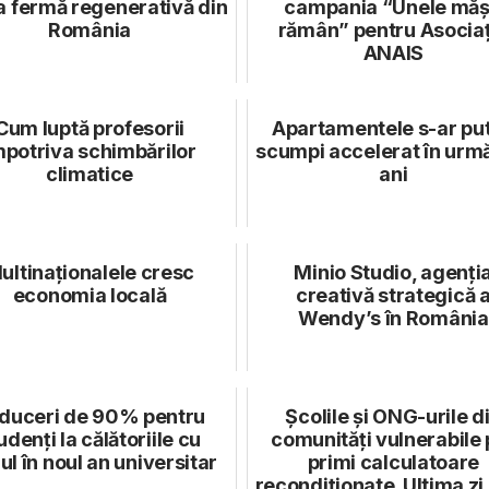
a fermă regenerativă din
campania “Unele măș
România
rămân” pentru Asociaț
ANAIS
Cum luptă profesorii
Apartamentele s-ar pu
mpotriva schimbărilor
scumpi accelerat în urmă
climatice
ani
ultinaționalele cresc
Minio Studio, agenți
economia locală
creativă strategică 
Wendy’s în România
duceri de 90% pentru
Școlile și ONG-urile d
udenți la călătoriile cu
comunități vulnerabile 
ul în noul an universitar
primi calculatoare
recondiționate. Ultima zi d