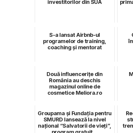
investitorilor din SUA
prim
S-a lansat Airbnb-ul
programelor de training,
î
coaching și mentorat
Două influencerițe din
M
România au deschis
magazinul online de
cosmetice Meliora.ro
Groupama și Fundația pentru
Re
SMURD lansează la nivel
st
național “Salvatorii de vieți”,
tren
program gratuit ...