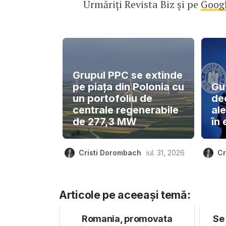
Urmăriți Revista Biz și pe
Goog
Grupul PPC se extinde
pe piața din Polonia cu
Gu
un portofoliu de
de
centrale regenerabile
ale
de 277,3 MW
în 
Cristi Dorombach
iul. 31, 2026
Cr
Articole pe aceeași temă:
Romania, promovata
Se 