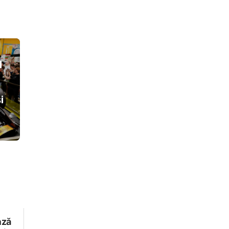
l
i
ază