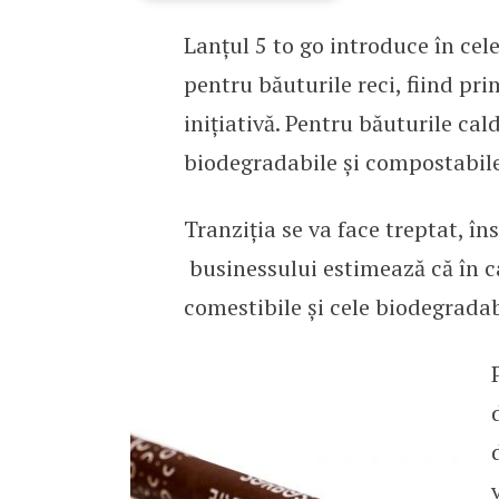
Lanțul 5 to go introduce în cel
Premieră în România: un
pentru băuturile reci, fiind pr
inițiativă. Pentru băuturile calde
biodegradabile și compostabile
Tranziția se va face treptat, în
businessului estimează că în ca
comestibile și cele biodegradab