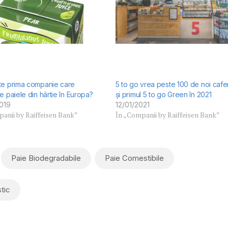
te prima companie care
5 to go vrea peste 100 de noi caf
e paiele din hârtie în Europa?
și primul 5 to go Green în 2021
019
12/01/2021
anii by Raiffeisen Bank”
În „Companii by Raiffeisen Bank”
Paie Biodegradabile
Paie Comestibile
tic