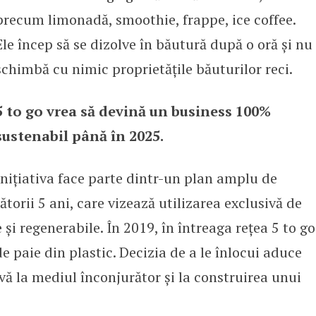
precum limonadă, smoothie, frappe, ice coffee.
Ele încep să se dizolve în băutură după o oră și nu
schimbă cu nimic proprietățile băuturilor reci.
5 to go vrea să devină un business 100%
sustenabil până în 2025.
Inițiativa face parte dintr-un plan amplu de
torii 5 ani, care vizează utilizarea exclusivă de
și regenerabile. În 2019, în întreaga rețea 5 to go
 paie din plastic. Decizia de a le înlocui aduce
ivă la mediul înconjurător și la construirea unui