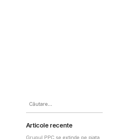
e comestibile
Caută
după:
Articole recente
Grupul PPC se extinde pe piața