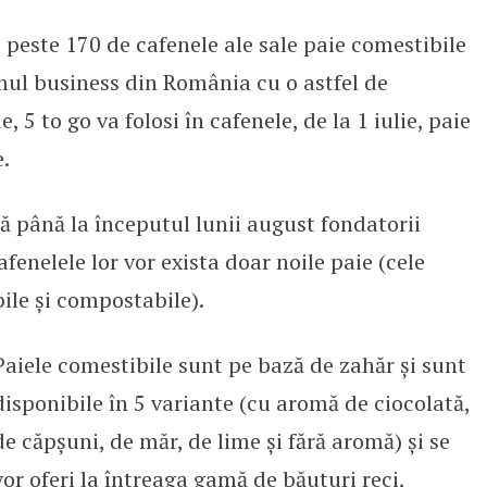
e peste 170 de cafenele ale sale paie comestibile
 lanț de cafenele introduce paiel
imul business din România cu o astfel de
, 5 to go va folosi în cafenele, de la 1 iulie, paie
.
să până la începutul lunii august fondatorii
fenelele lor vor exista doar noile paie (cele
ile și compostabile).
Paiele comestibile sunt pe bază de zahăr și sunt
disponibile în 5 variante (cu aromă de ciocolată,
de căpșuni, de măr, de lime și fără aromă) și se
vor oferi la întreaga gamă de băuturi reci,