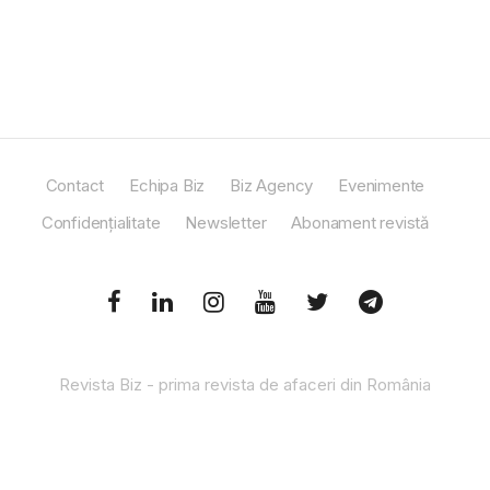
Contact
Echipa Biz
Biz Agency
Evenimente
Confidențialitate
Newsletter
Abonament revistă
Revista Biz - prima revista de afaceri din România