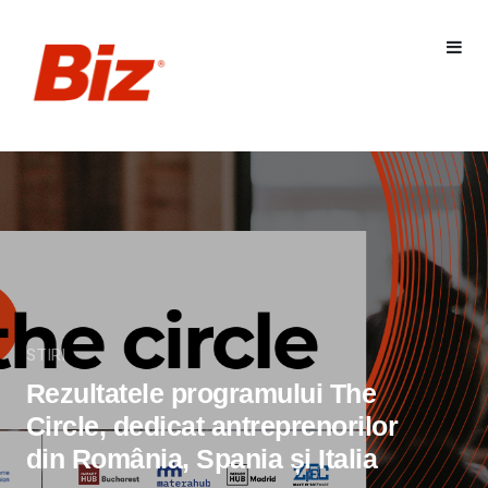
STIRI
Rezultatele programului The
Circle, dedicat antreprenorilor
din România, Spania și Italia