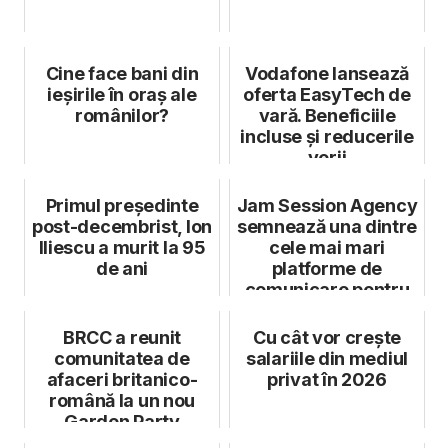
Cine face bani din
Vodafone lansează
ieșirile în oraș ale
oferta EasyTech de
românilor?
vară. Beneficiile
incluse și reducerile
verii
Primul președinte
Jam Session Agency
post-decembrist, Ion
semnează una dintre
Iliescu a murit la 95
cele mai mari
de ani
platforme de
comunicare pentru
eMAG
BRCC a reunit
Cu cât vor crește
comunitatea de
salariile din mediul
afaceri britanico-
privat în 2026
română la un nou
Garden Party