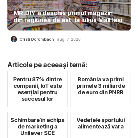
MR.DIY a deschis primul magazin
din regiunea de est, la Iulius Mall Iași
Cristi Dorombach
aug. 7, 2026
Articole pe aceeași temă:
Pentru 87% dintre
România va primi
companii, IoT este
primele 3 miliarde
esențial pentru
de euro din PNRR
succesul lor
Schimbare în echipa
Vedetele sportului
de marketing a
alimentează vara
Unilever SCE