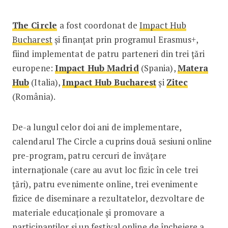
The Circle
a fost coordonat de
Impact Hub
Bucharest
și finanțat prin programul Erasmus+,
fiind implementat de patru parteneri din trei țări
europene:
Impact Hub Madrid
(Spania),
Matera
Hub
(Italia),
Impact Hub Bucharest
și
Zitec
(România).
De-a lungul celor doi ani de implementare,
calendarul The Circle a cuprins două sesiuni online
pre-program, patru cercuri de învățare
internaționale (care au avut loc fizic în cele trei
țări), patru evenimente online, trei evenimente
fizice de diseminare a rezultatelor, dezvoltare de
materiale educaționale și promovare a
participanților și un festival online de încheiere a