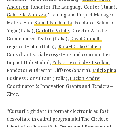
Anderson
, fondator The Language Center (Italia),
Gabriella Antezza
, Training and Project Manager –
MateraHub,
Kamal Fanibanda
, Fondator Salento
Yoga (Italia),
Carlotta Vitale
, Director Artistic –
Gommalacca Teatro (Italia),
David Cinnella
–
regizor de film (Italia),
Rafael Cobo Calleja
,
Consultant social ecosystems and communities –
Impact Hub Madrid,
Yolvic Hernández Escobar
,
Fondator & Director Differos (Spania),
Luigi Spina
,
Business Consultant (Italia),
Lucian Andrei
,
Coordinator & Innovation Grants and Tenders –
Zitec.
*Cursurile ghidate în format electronic au fost
dezvoltate în cadrul programului The Circle, o
inițiativă cofinanțată de Programul Erasmus+ al