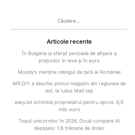
Caută
după:
Articole recente
În Bulgaria ia sfârşit perioada de afișare a
prețurilor în ​​leva și în euro
Moody’s menține ratingul de țară al României
MR.DIY a deschis primul magazin din regiunea de
est, la Iulius Mall Iași
easyJet schimbă proprietarul pentru aprox. 6,6
mld. euro
Topul unicornilor în 2026. Două companii AI
depășesc 1,8 trilioane de dolari