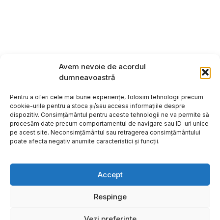
Avem nevoie de acordul
dumneavoastră
Pentru a oferi cele mai bune experiențe, folosim tehnologii precum
cookie-urile pentru a stoca și/sau accesa informațiile despre
dispozitiv. Consimțământul pentru aceste tehnologii ne va permite să
procesăm date precum comportamentul de navigare sau ID-uri unice
pe acest site. Neconsimțământul sau retragerea consimțământului
poate afecta negativ anumite caracteristici și funcții.
Accept
Respinge
Copyright ©2026
Hosting:
Vezi preferințe