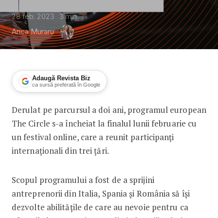
28 feb. 2023
3
min
Anca Muraru
Adaugă Revista Biz
ca sursă preferată în Google
Derulat pe parcursul a doi ani, programul european
Rezultatele programului The Circle, de
The Circle s-a încheiat la finalul lunii februarie cu
un festival online, care a reunit participanți
internaționali din trei țări.
Scopul programului a fost de a sprijini
antreprenorii din Italia, Spania și România să își
dezvolte abilitățile de care au nevoie pentru ca