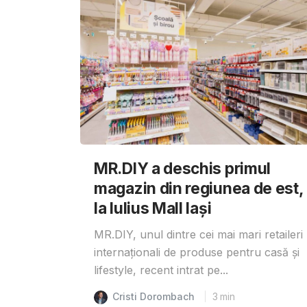
MR.DIY a deschis primul
magazin din regiunea de est,
la Iulius Mall Iași
MR.DIY, unul dintre cei mai mari retaileri
internaționali de produse pentru casă și
lifestyle, recent intrat pe...
Cristi Dorombach
3
min