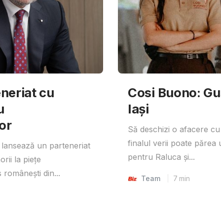
neriat cu
Cosi Buono: Gust
u
Iași
or
Să deschizi o afacere cu
finalul verii poate părea 
lansează un parteneriat
pentru Raluca și...
rii la piețe
 românești din...
Team
7
min