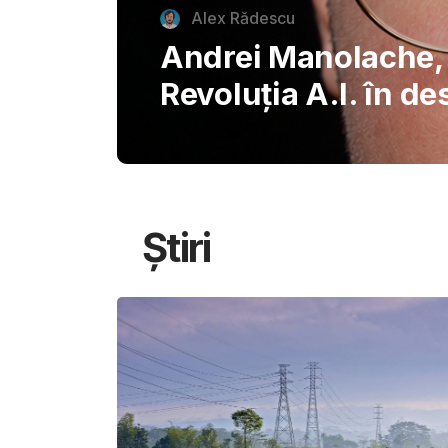
autentice piazzette 
București, invitând
savureze plăcerile s
Știri