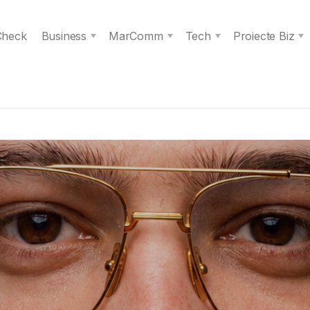
 Check
Business
MarComm
Tech
Proiecte Biz
s spiritul unei