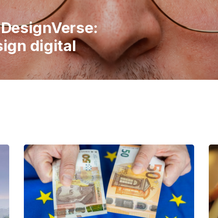
italiene în
 publicul să
imple ale vieții