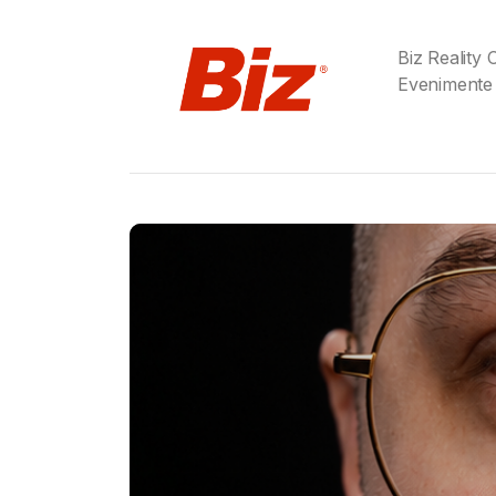
Biz Reality
Evenimente
Gabriel Barliga
Birra Moretti® a adu