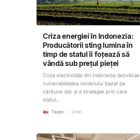
Criza energiei în Indonezia:
Producătorii sting lumina în
timp de statul îi foțează să
vândă sub prețul pieței
Criza electricității din Indonezia dezvăluie
vulnerabilitatea modelului bazat pe
cărbune dar și a strategiei prin care
statul...
Team
2
min