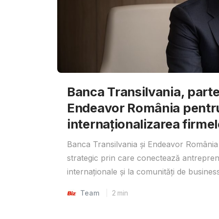
Banca Transilvania, parte
Endeavor România pentr
internaționalizarea firmel
Banca Transilvania și Endeavor România 
strategic prin care conectează antrepreno
internaționale și la comunități de business
Team
2
min