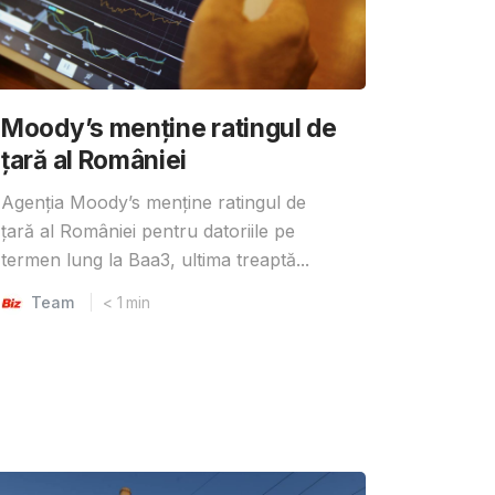
Moody’s menține ratingul de
țară al României
Agenția Moody’s menține ratingul de
țară al României pentru datoriile pe
termen lung la Baa3, ultima treaptă...
Team
< 1
min