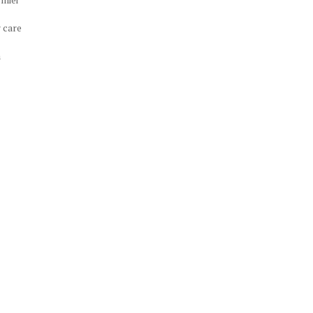
 care
a
za