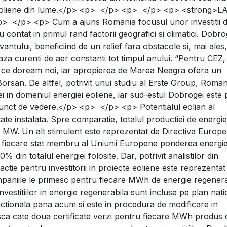
i eoliene din lume.</p> <p> </p> <p> </p> <p> <strong>L
/p> <p> Cum a ajuns Romania focusul unor investitii 
ontat in primul rand factorii geografici si climatici. Dobr
antului, beneficiind de un relief fara obstacole si, mai ales
a curenti de aer constanti tot timpul anului. “Pentru CEZ,
a ce doream noi, iar apropierea de Marea Neagra ofera un
 Borsan. De altfel, potrivit unui studiu al Erste Group, Roma
ei in domeniul energiei eoliene, iar sud-estul Dobrogei este 
 punct de vedere.</p> <p> </p> <p> Potentialul eolian al
te instalata. Spre comparatie, totalul productiei de energie
0 MW. Un alt stimulent este reprezentat de Directiva Europ
 fiecare stat membru al Uniunii Europene ponderea energie
 din totalul energiei folosite. Dar, potrivit analistilor din
ctie pentru investitorii in proiecte eoliene este reprezentat
ompaniile le primesc pentru fiecare MWh de energie regenera
vestitiilor in energie regenerabila sunt incluse pe plan nati
ctionala pana acum si este in procedura de modificare in
ca cate doua certificate verzi pentru fiecare MWh produs 