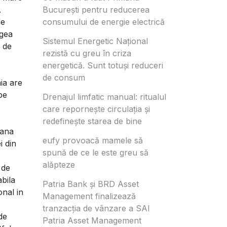
A
București pentru reducerea
de
consumului de energie electrică
ogea
Sistemul Energetic Național
, de
rezistă cu greu în criza
energetică. Sunt totuși reduceri
de consum
nia are
pe
Drenajul limfatic manual: ritualul
care repornește circulația și
redefinește starea de bine
eana
eufy provoacă mamele să
i din
spună de ce le este greu să
alăpteze
 de
bila
Patria Bank și BRD Asset
onal in
Management finalizează
tranzacția de vânzare a SAI
de
Patria Asset Management