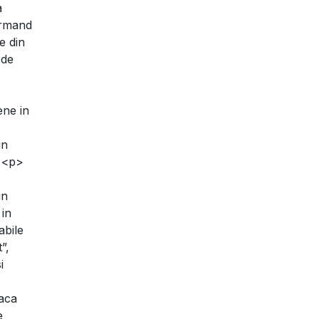
a
urmand
e din
 de
ne in
in
> <p>
in
 in
abile
”,
i
daca
e