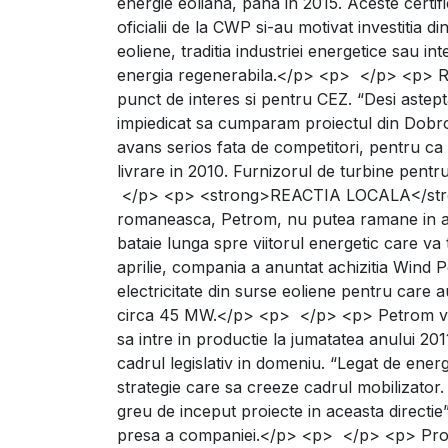
energie eoliana, pana in 2015. Aceste certifi
oficialii de la CWP si-au motivat investitia
eoliene, traditia industriei energetice sau in
energia regenerabila.</p> <p> </p> <p> Re
punct de interes si pentru CEZ. “Desi astep
impiedicat sa cumparam proiectul din Dobroge
avans serios fata de competitori, pentru c
livrare in 2010. Furnizorul de turbine pent
</p> <p> <strong>REACTIA LOCALA</stro
romaneasca, Petrom, nu putea ramane in afa
bataie lunga spre viitorul energetic care va
aprilie, compania a anuntat achizitia Wind
electricitate din surse eoliene pentru care a
circa 45 MW.</p> <p> </p> <p> Petrom va co
sa intre in productie la jumatatea anului 
cadrul legislativ in domeniu. “Legat de ener
strategie care sa creeze cadrul mobilizator.
greu de inceput proiecte in aceasta directi
presa a companiei.</p> <p> </p> <p> Proiec