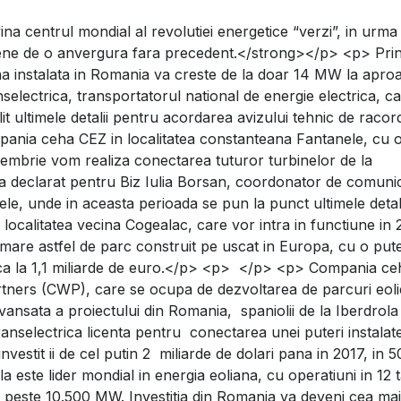
a centrul mondial al revolutiei energetice “verzi”, in urma
eoliene de o anvergura fara precedent.</strong></p> <p> Prin
na instalata in Romania va creste de la doar 14 MW la apro
lectrica, transportatorul national de energie electrica, ca
ilit ultimele detalii pentru acordarea avizului tehnic de raco
mpania ceha CEZ in localitatea constanteana Fantanele, cu 
tembrie vom realiza conectarea tuturor turbinelor de la
 a declarat pentru Biz Iulia Borsan, coordonator de comuni
le, unde in aceasta perioada se pun la punct ultimele detali
localitatea vecina Cogealac, care vor intra in functiune in 
i mare astfel de parc construit pe uscat in Europa, cu o put
idica la 1,1 miliarde de euro.</p> <p> </p> <p> Compania ce
rtners (CWP), care se ocupa de dezvoltarea de parcuri eoli
vansata a proiectului din Romania, spaniolii de la Iberdrola
Transelectrica licenta pentru conectarea unei puteri instalat
estit ii de cel putin 2 miliarde de dolari pana in 2017, in 5
a este lider mondial in energia eoliana, cu operatiuni in 12 t
e peste 10.500 MW. Investitia din Romania va deveni cea ma