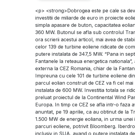
<p> <strong>Dobrogea este pe cale sa devin
Romania eoliana
investitii de miliarde de euro in proiecte 
simpla apasare de buton, capacitatea eolia
360 MW. Butonul se afla sub controlul Transe
ora scrierii acestui articol, mai avea de stab
celor 139 de turbine eoliene ridicate de co
putere instalata de 347,5 MW. “Pana in sep
Fantanele la reteaua energetica nationala”,
externa la CEZ Romania, chiar de la Fantane
Impreuna cu cele 101 de turbine eoliene din 
parcul eolian construit de CEZ va fi cel ma
instalata de 600 MW. Investitia totala se r
preluat proiectul de la Continental Wind Pa
Europa. In timp ce CEZ se afla intr-o faza a
anuntat, pe 19 aprilie, ca au obtinut de la 
1.500 MW de energie eoliana, in urma unei inv
parcuri eoliene, potrivit Bloomberg. Iberdrol
inclusiv in SUA, avand o putere instalata d