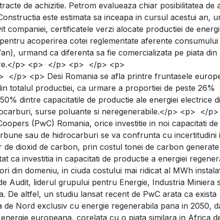
racte de achizitie. Petrom evalueaza chiar posibilitatea de 
 Constructia este estimata sa inceapa in cursul acestui an, 
ivit companiei, certificatele verzi alocate productiei de energi
pal pentru acoperirea cotei reglementate aferente consumului
an), urmand ca diferenta sa fie comercializata pe piata din
oare.</p> <p> </p> <p> </p> <p>
p> <p> Desi Romania se afla printre fruntasele europe
din totalul productiei, ca urmare a proportiei de peste 26%
 50% dintre capacitatile de productie ale energiei electrice d
ocarburi, surse poluante si neregenerabile.</p> <p> </p
eCoopers (PwC) Romania, orice investitie in noi capacitati de
arbune sau de hidrocarburi se va confrunta cu incertitudini 
or de dioxid de carbon, prin costul tonei de carbon generate
at ca investitia in capacitati de productie a energiei regener
ori din domeniu, in ciuda costului mai ridicat al MWh instalat
 Audit, liderul grupului pentru Energie, Industria Miniera s
. De altfel, un studiu lansat recent de PwC arata ca exista
ca de Nord exclusiv cu energie regenerabila pana in 2050, 
 energie europeana, corelata cu o piata similara in Africa d