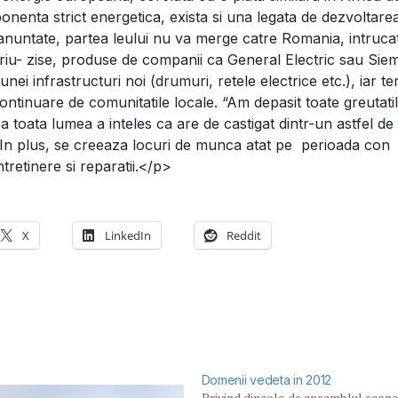
nta strict energetica, exista si una legata de dezvoltare
lor anuntate, partea leului nu va merge catre Romania, intruca
opriu- zise, produse de companii ca General Electric sau Sie
nei infrastructuri noi (drumuri, retele electrice etc.), iar te
 continuare de comunitatile locale. “Am depasit toate greutati
a toata lumea a inteles ca are de castigat dintr-un astfel de
Z. In plus, se creeaza locuri de munca atat pe perioada con
intretinere si reparatii.</p>
X
LinkedIn
Reddit
Domenii vedeta in 2012
Privind dincolo de ansamblul econo