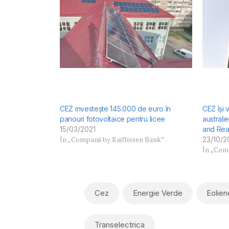
CEZ investește 145.000 de euro în
CEZ își 
panouri fotovoltaice pentru licee
australi
15/03/2021
and Rea
În „Companii by Raiffeisen Bank”
23/10/2
În „Comp
Cez
Energie Verde
Eolien
Transelectrica