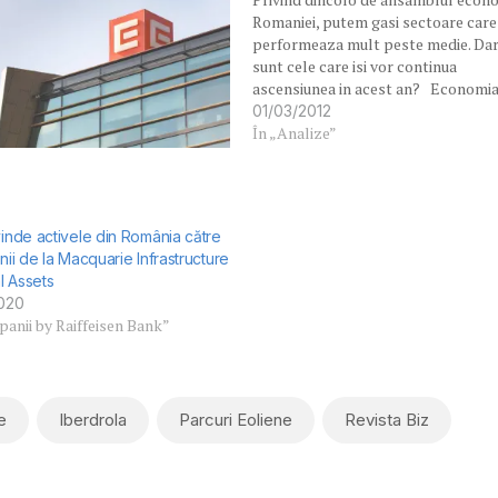
Romaniei, putem gasi sectoare care
performeaza mult peste medie. Dar
sunt cele care isi vor continua
ascensiunea in acest an? Economi
romaneasca a inregistrat in 2011 o
01/03/2012
crestere de 2,5%, ceea ce ne situea
În „Analize”
intre tarile fruntase din UE.…
vinde activele din România către
enii de la Macquarie Infrastructure
l Assets
020
anii by Raiffeisen Bank”
e
Iberdrola
Parcuri Eoliene
Revista Biz