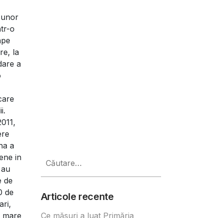
 unor
tr-o
ape
re, la
rdare a
o
care
i.
2011,
ere
ha a
Caută
ene in
după:
 au
e de
0 de
Articole recente
ari,
i mare
Ce măsuri a luat Primăria