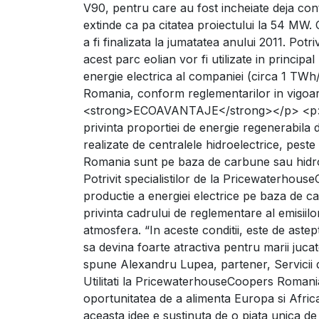
V90, pentru care au fost incheiate deja cont
extinde ca pa citatea proiectului la 54 MW.
a fi finalizata la jumatatea anului 2011. Potr
acest parc eolian vor fi utilizate in princi
energie electrica al companiei (circa 1 TWh/
Romania, conform reglementarilor in vig
<strong>ECOAVANTAJE</strong></p> <p> </
privinta proportiei de energie regenerabila 
realizate de centralele hidroelectrice, peste
Romania sunt pe baza de carbune sau hidr
Potrivit specialistilor de la Pricewaterhous
productie a energiei electrice pe baza de c
privinta cadrului de reglementare al emisiil
atmosfera. “In aceste conditii, este de astept
sa devina foarte atractiva pentru marii jucat
spune Alexandru Lupea, partener, Servicii de
Utilitati la PricewaterhouseCoopers Romania
oportunitatea de a alimenta Europa si Afri
aceasta idee e sustinuta de o piata unica de