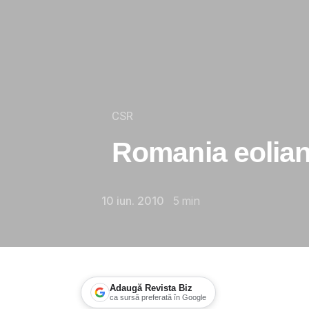
CSR
Romania eolia
10 iun. 2010
5
min
Adaugă Revista Biz
ca sursă preferată în Google