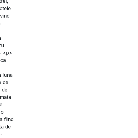
fel,
ctele
ivind
n
n
ru
p> <p>
ica
n luna
e de
a de
imata
de
 o
 fiind
ta de
s-