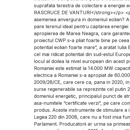
suprafata terestra de colectare a energie
RASCRUCE DE VANTURI</strong></p> <p> <
asemenea anvergura in domeniul eolian? Au c
pare terenul ideal pentru captarea energiei v
apropierea de Marea Neagra, care garanteaz
proiectul CWP s-a pliat foarte bine pe cee
potential eolian foarte mare”, a aratat Iulia
cel mai ridicat potential din sud-estul Europ
locul al doilea la nivel european din acest
Romaniei este estimat la 14.000 MW capacita
electrica a Romaniei s-a apropiat de 60.00
2009/28/CE, care cere ca, pana in 2020, in
surse regenerabile sa reprezinte cel putin 20%
domeniul energetic, principalul punct de atra
asa-numitele “certificate verzi”, pe care c
produs. Aceste instrumente de stimulare a in
Legea 220 din 2008, care nu a fost insa fun
Parlament. Producatorii ar urma sa primeas