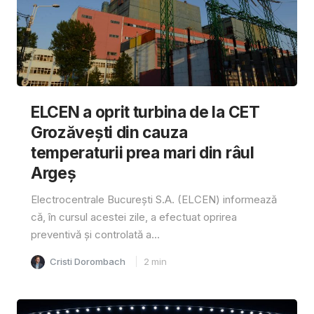
ELCEN a oprit turbina de la CET
Grozăvești din cauza
temperaturii prea mari din râul
Argeș
Electrocentrale București S.A. (ELCEN) informează
că, în cursul acestei zile, a efectuat oprirea
preventivă și controlată a...
Cristi Dorombach
2
min