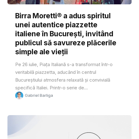
Birra Moretti® a adus spiritul
unei autentice piazzette
italiene în București, invitând
publicul să savureze plăcerile
simple ale vieții
Pe 26 iulie, Piața Italiană s-a transformat într-o
veritabilă piazzetta, aducând în centrul
Bucureștiului atmosfera relaxată și convivială
specifică Italiei. Printr-o serie de...
Gabriel Barliga