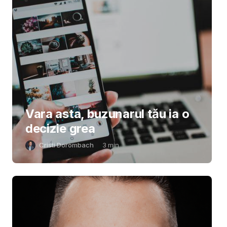
Vara asta, buzunarul tău ia o
decizie grea
Cristi Dorombach
3
min