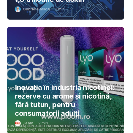
Gabriel Barliga
3
min
Inovația în industria nicotinei:
rezerve cu arome și nicotină,
fără tutun, pentru
consumatorii adulți
Team
2
min