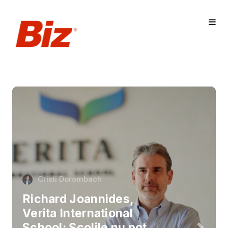
Cristi Dorombach
Richard Joannides,
Verita International
School: Școlile nu pot