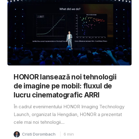
HONOR lansează noi tehnologii
de imagine pe mobil: fluxul de
lucru cinematografic ARRI
În cadrul evenimentului HONOR Imaging Technology
Launch, organizat la Hengdian, HONOR a prezentat
cele mai noi tehnologii...
Cristi Dorombach
6
min