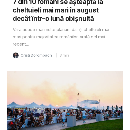
7 din 10 români se așteaptă la
cheltuieli mai mari în august
decât într-o lună obișnuită
Vara aduce mai multe planuri, dar și cheltuieli mai
mari pentru majoritatea românilor, arată cel mai
recent...
Cristi Dorombach
3
min