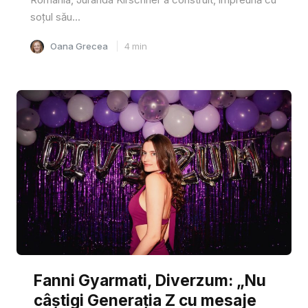
soțul său...
Oana Grecea
4
min
Fanni Gyarmati, Diverzum: „Nu
câștigi Generația Z cu mesaje