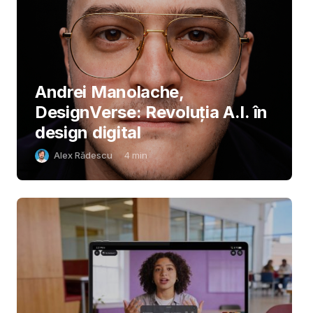
Andrei Manolache,
DesignVerse: Revoluția A.I. în
design digital
Alex Rădescu
4
min