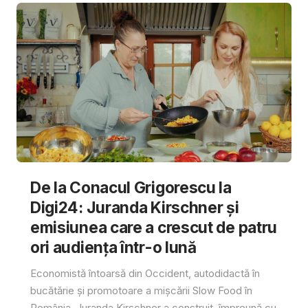
De la Conacul Grigorescu la
Digi24: Juranda Kirschner și
emisiunea care a crescut de patru
ori audiența într-o lună
Economistă întoarsă din Occident, autodidactă în
bucătărie și promotoare a mișcării Slow Food în
România, Juranda Kirschner a construit, împreună cu