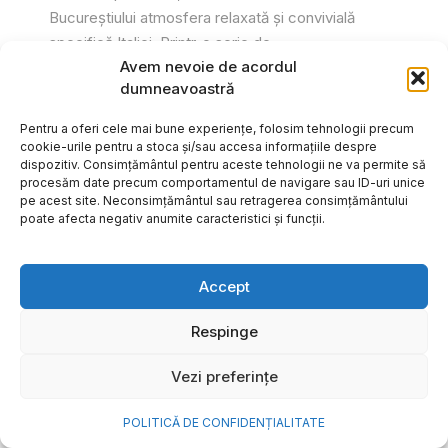
Bucureștiului atmosfera relaxată și convivială
specifică Italiei. Printr-o serie de...
Avem nevoie de acordul
Gabriel Barliga
dumneavoastră
Pentru a oferi cele mai bune experiențe, folosim tehnologii precum
cookie-urile pentru a stoca și/sau accesa informațiile despre
dispozitiv. Consimțământul pentru aceste tehnologii ne va permite să
procesăm date precum comportamentul de navigare sau ID-uri unice
pe acest site. Neconsimțământul sau retragerea consimțământului
poate afecta negativ anumite caracteristici și funcții.
Accept
Respinge
Vezi preferințe
Cum transformi cele mai
POLITICĂ DE CONFIDENȚIALITATE
frumoase amintiri ale verii într-