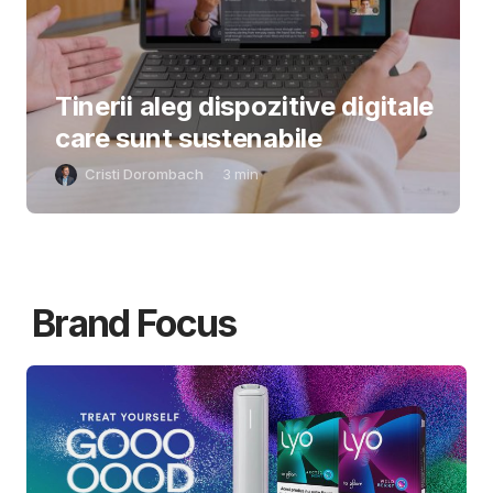
Tinerii aleg dispozitive digitale
care sunt sustenabile
Cristi Dorombach
3
min
Brand Focus