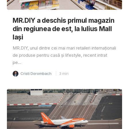
MR.DIY a deschis primul magazin
din regiunea de est, la Iulius Mall
Iași
MR.DIY, unul dintre cei mai mari retaileri internaționali
de produse pentru casă și lifestyle, recent intrat
pe...
Cristi Dorombach
3
min