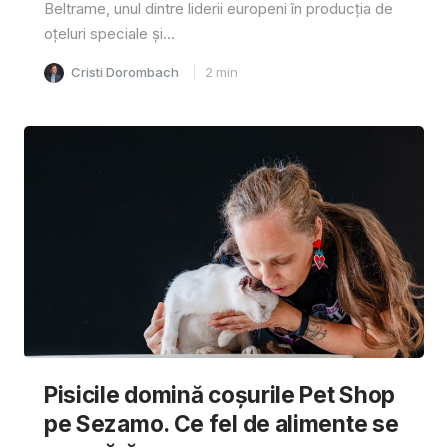
Beltrame, unul dintre liderii europeni în producția de
oțeluri speciale și...
Cristi Dorombach
2
min
Pisicile domină coșurile Pet Shop
pe Sezamo. Ce fel de alimente se