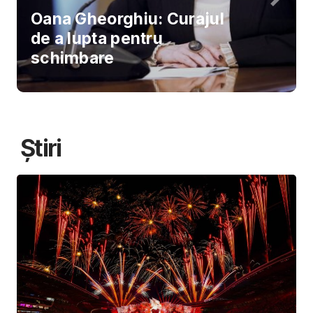
Oana Gheorghiu: Curajul
de a lupta pentru
schimbare
Știri