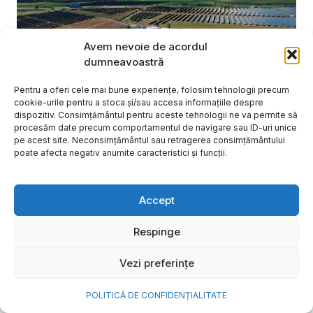
Avem nevoie de acordul
dumneavoastră
Pentru a oferi cele mai bune experiențe, folosim tehnologii precum
cookie-urile pentru a stoca și/sau accesa informațiile despre
dispozitiv. Consimțământul pentru aceste tehnologii ne va permite să
procesăm date precum comportamentul de navigare sau ID-uri unice
pe acest site. Neconsimțământul sau retragerea consimțământului
poate afecta negativ anumite caracteristici și funcții.
NOVA Power & Gas: un program
Accept
de investiții de un miliard de
euro și o nouă promisiune de
Respinge
brand: „Energie simplă. Pentru
Vezi preferințe
o viață mai bună”
POLITICĂ DE CONFIDENȚIALITATE
După aproape 20 de ani în care a investit în