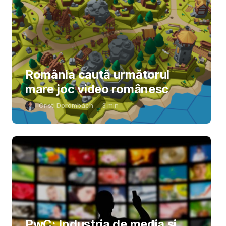
România caută următorul
mare joc video românesc
Cristi Dorombach
3
min
PwC: Industria de media și