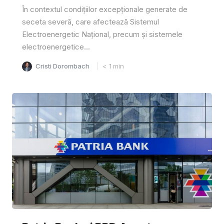
În contextul condițiilor excepționale generate de
seceta severã, care afecteazã Sistemul
Electroenergetic Național, precum și sistemele
electroenergetice...
Cristi Dorombach
< 1
min