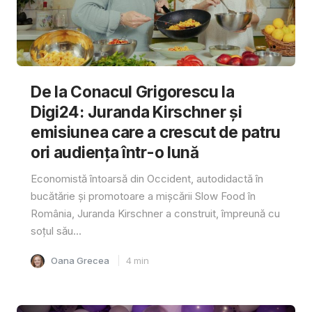
De la Conacul Grigorescu la
Digi24: Juranda Kirschner și
emisiunea care a crescut de patru
ori audiența într-o lună
Economistă întoarsă din Occident, autodidactă în
bucătărie și promotoare a mișcării Slow Food în
România, Juranda Kirschner a construit, împreună cu
soțul său...
Oana Grecea
4
min