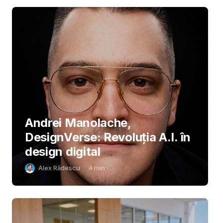
Andrei Manolache,
DesignVerse: Revoluția A.I. în
design digital
Alex Rădescu
4
min