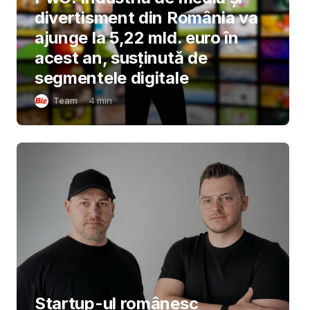
divertisment din România va
ajunge la 5,22 mld. euro în
acest an, susținută de
segmentele digitale
Team
4
min
Startup-ul românesc