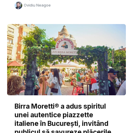
Ovidiu Neagoe
Birra Moretti® a adus spiritul
unei autentice piazzette
italiene în București, invitând
publicul să savureze plăcerile