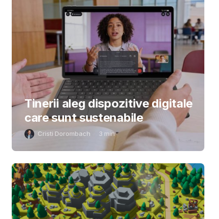
Tinerii aleg dispozitive digitale
care sunt sustenabile
Cristi Dorombach
3
min