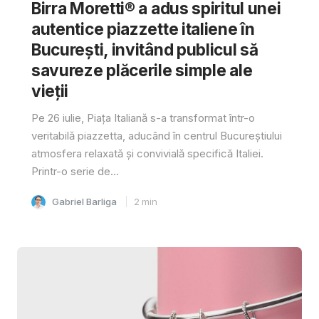
Birra Moretti® a adus spiritul unei
autentice piazzette italiene în
București, invitând publicul să
savureze plăcerile simple ale
vieții
Pe 26 iulie, Piața Italiană s-a transformat într-o
veritabilă piazzetta, aducând în centrul Bucureștiului
atmosfera relaxată și convivială specifică Italiei.
Printr-o serie de...
Gabriel Barliga
2
min