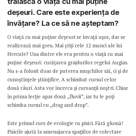
trăiască o viață cu mai puține
deșeuri. Care este experiența de
învățare? La ce să ne așteptam?
O viață cu mai puține deșeuri se învață ușor, dar se
realizează mai greu. Mai știți cele 12 munci ale lui
Hercule? Una dintre ele era pentru o viață cu mai
puține deșeuri: curățarea grajdurilor regelui Augias.
Nu s-a folosit doar de puterea mușchilor săi, ci și de
cunoștințele științifice. A schimbat cursul celor
două râuri. Asta vor încerca și cursanții noștri. Chiar
în prima lecție apar două „fluvii”, iar tu le poți
schimba cursul cu „drag and drop”.
Este primul curs de ecologie cu pisici. Fără glumă!
Pisicile ajută la amenajarea spațiilor de colectare