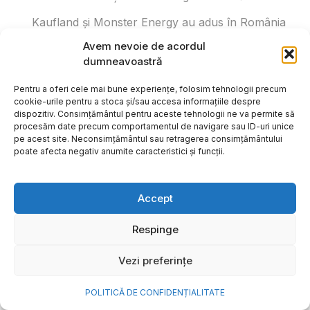
Kaufland și Monster Energy au adus în România
monopostul de Formula 1 al campionului mondial
Avem nevoie de acordul
Lando Norris. Unde și până când poate fi văzut
dumneavoastră
acesta
Pentru a oferi cele mai bune experiențe, folosim tehnologii precum
200 de studenți cu media 10 în sesiunea de vară
cookie-urile pentru a stoca și/sau accesa informațiile despre
vor primi abonamente General Access gratuite la
dispozitiv. Consimțământul pentru aceste tehnologii ne va permite să
procesăm date precum comportamentul de navigare sau ID-uri unice
UNTOLD ONE
pe acest site. Neconsimțământul sau retragerea consimțământului
poate afecta negativ anumite caracteristici și funcții.
Xiaomi lansează seria Xiaomi SkyNomad: un SUV
electric inteligent
Accept
Respinge
Vezi preferințe
POLITICĂ DE CONFIDENȚIALITATE