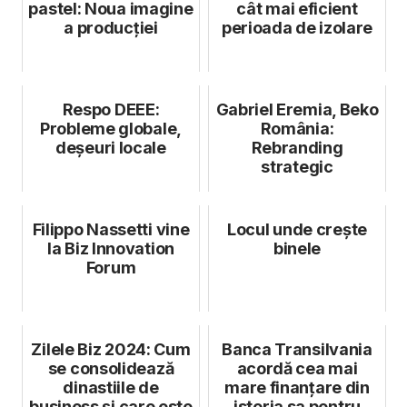
pastel: Noua imagine
cât mai eficient
a producției
perioada de izolare
Respo DEEE:
Gabriel Eremia, Beko
Probleme globale,
România:
deșeuri locale
Rebranding
strategic
Filippo Nassetti vine
Locul unde crește
la Biz Innovation
binele
Forum
Zilele Biz 2024: Cum
Banca Transilvania
se consolidează
acordă cea mai
dinastiile de
mare finanțare din
business și care este
istoria sa pentru