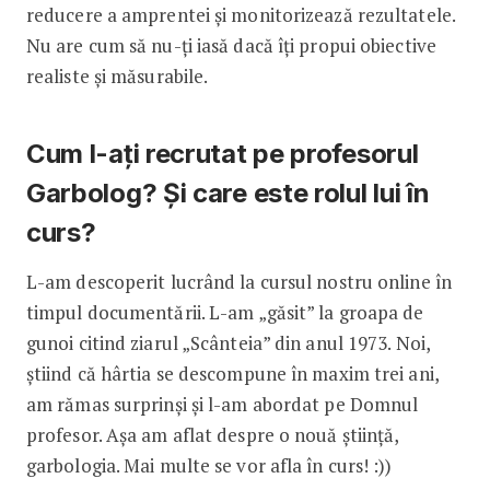
reducere a amprentei și monitorizează rezultatele.
Nu are cum să nu-ți iasă dacă îți propui obiective
realiste și măsurabile.
Cum l-ați recrutat pe profesorul
Garbolog? Și care este rolul lui în
curs?
L-am descoperit lucrând la cursul nostru online în
timpul documentării. L-am „găsit” la groapa de
gunoi citind ziarul „Scânteia” din anul 1973. Noi,
știind că hârtia se descompune în maxim trei ani,
am rămas surprinși și l-am abordat pe Domnul
profesor. Așa am aflat despre o nouă știință,
garbologia. Mai multe se vor afla în curs! :))