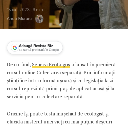
13 iun. 2023
6
min
Anca Muraru
Adaugă Revista Biz
ca sursă preferată în Google
De curând,
Seneca EcoLogos
a lansat în premieră
Seneca EcoLogos: testează-ți mușchiu
cursul online Colectarea separată. Prin informații
științifice într-o formă ușoară și cu legislația la zi,
cursul reprezintă primii pași de aplicat acasă și la
serviciu pentru colectare separată.
Oricine își poate testa mușchiul de ecologist și
elucida misterul unei vieți cu mai puține deșeuri