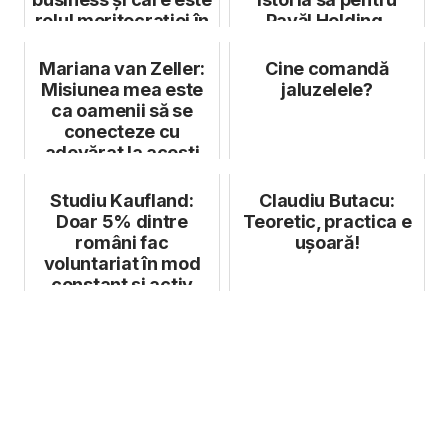
rolul meritocrației în
Pavăl Holding,
reuș...
sprijinind ach...
Mariana van Zeller:
Cine comandă
Misiunea mea este
jaluzelele?
ca oamenii să se
conecteze cu
adevărat la acești
operatori ai ...
Studiu Kaufland:
Claudiu Butacu:
Doar 5% dintre
Teoretic, practica e
români fac
ușoară!
voluntariat în mod
constant și activ