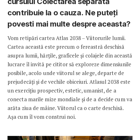
cursului Colectarea separată
contribuie la o cauza. Ne puteți
povesti mai multe despre aceasta?
Vom retipări cartea Atlas 2038 – Viitorurile lumii.
Cartea această este precum o fereastră deschisă
asupra lumii, hărțile, graficele și colajele din această
lucrare îl invită pe cititor să exploreze dimensiunile
posibile, acolo unde viitorul se alege, departe de
prejudecăți și de vechile obiceiuri. Atlasul 2038 este
un exercițiu prospectiv, estetic, umanist, de a
conecta marile mize mondiale și de a decide cum va
arăta ziua de mâine. Viitorul ca o carte deschisă.
Așa cum îl vom construi noi.