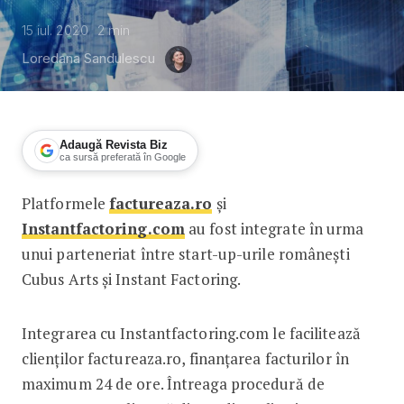
15 iul. 2020
2
min
Loredana Sandulescu
Adaugă Revista Biz
ca sursă preferată în Google
Platformele
factureaza.ro
și
Servicii integrate de facturare și fina
Instantfactoring.com
au fost integrate în urma
unui parteneriat între start-up-urile românești
Cubus Arts și Instant Factoring.
Integrarea cu Instantfactoring.com le facilitează
clienților factureaza.ro, finanțarea facturilor în
maximum 24 de ore. Întreaga procedură de