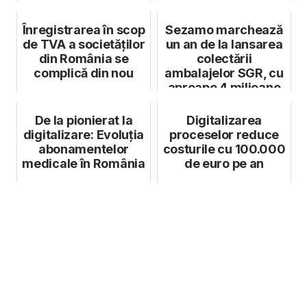
Guvernului
Înregistrarea în scop
Sezamo marchează
de TVA a societăților
un an de la lansarea
din România se
colectării
complică din nou
ambalajelor SGR, cu
aproape 4 milioane
de ambalaje ...
De la pionierat la
Digitalizarea
digitalizare: Evoluția
proceselor reduce
abonamentelor
costurile cu 100.000
medicale în România
de euro pe an