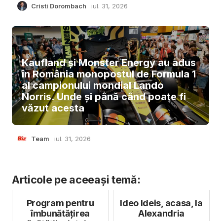
Cristi Dorombach
iul. 31, 2026
Kaufland și Monster Energy au adus
în România monopostul de Formula 1
al campionului mondial Lando
Norris. Unde și până când poate fi
văzut acesta
Team
iul. 31, 2026
Articole pe aceeași temă:
Program pentru
Ideo Ideis, acasa, la
îmbunătățirea
Alexandria