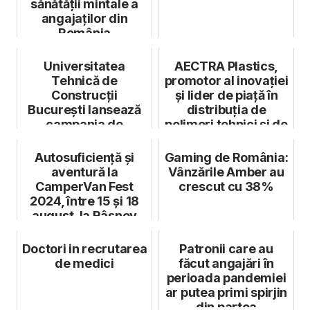
sănătății mintale a
angajaților din
România
Universitatea
AECTRA Plastics,
Tehnică de
promotor al inovației
Construcții
și lider de piață în
București lansează
distribuția de
campania de
polimeri tehnici și de
admitere 2026
în...
„Lumea e Work in P...
Autosuficiență și
Gaming de România:
aventură la
Vânzările Amber au
CamperVan Fest
crescut cu 38%
2024, între 15 și 18
august, la Râșnov
Doctori in recrutarea
Patronii care au
de medici
făcut angajări în
perioada pandemiei
ar putea primi spirjin
din partea