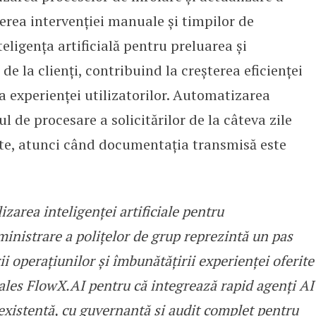
cerea intervenției manuale și timpilor de
teligența artificială pentru preluarea și
de la clienți, contribuind la creșterea eficienței
a experienței utilizatorilor. Automatizarea
l de procesare a solicitărilor de la câteva zile
te, atunci când documentația transmisă este
zarea inteligenței artificiale pentru
inistrare a polițelor de grup reprezintă un pas
ii operațiunilor și îmbunătățirii experienței oferite
 ales FlowX.AI pentru că integrează rapid agenți AI
 existentă, cu guvernanță și audit complet pentru