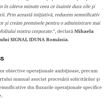
m în câteva minute ceea ce înainte dura zile și
ii. Prin această inițiativă, reducem semnificativ
lor și creăm premisele pentru o administrare mai
ofoliului nostru corporate.
”, declară
Mihaela
atului SIGNAL IDUNA România
.
ss
or obiective operaționale ambițioase, precum
tului manual asociat procesării solicitărilor și
mnificative din fluxurile operaționale specifice
e.