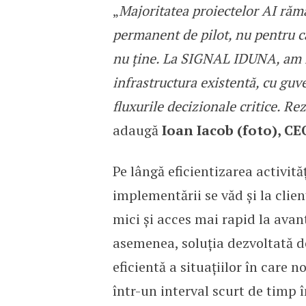
„
Majoritatea proiectelor AI rămâ
permanent de pilot, nu pentru c
nu ține. La SIGNAL IDUNA, am re
infrastructura existentă, cu gu
fluxurile decizionale critice. Re
adaugă
Ioan Iacob (foto), CE
Pe lângă eficientizarea activităț
implementării se văd și la clie
mici și acces mai rapid la avant
asemenea, soluția dezvoltată d
eficientă a situațiilor în care n
într-un interval scurt de timp î