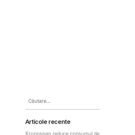
olițelor de sănătate adresate c
Caută
după:
Articole recente
Kronospan reduce consumul de