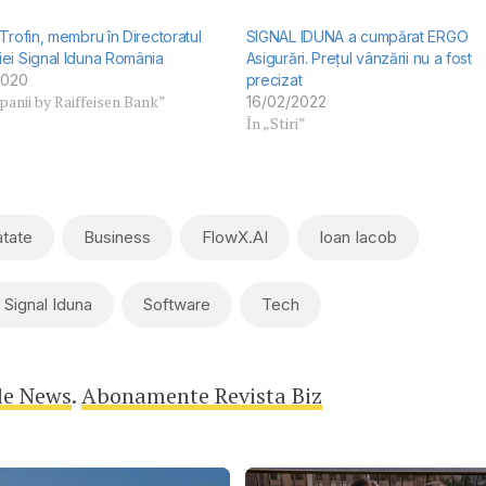
Trofin, membru în Directoratul
SIGNAL IDUNA a cumpărat ERGO
ei Signal Iduna România
Asigurări. Prețul vânzării nu a fost
2020
precizat
anii by Raiffeisen Bank”
16/02/2022
În „Stiri”
atate
Business
FlowX.AI
Ioan Iacob
Signal Iduna
Software
Tech
le News
.
Abonamente Revista Biz