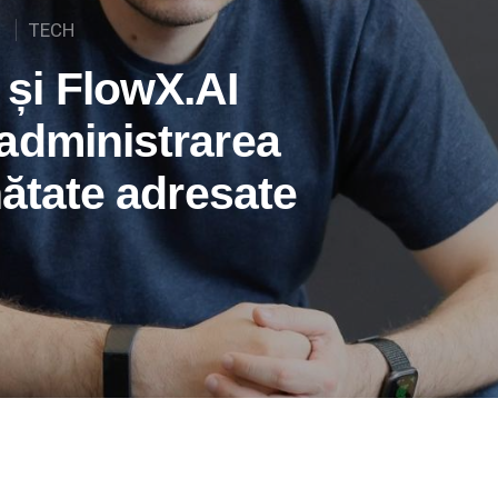
TECH
și FlowX.AI
administrarea
nătate adresate