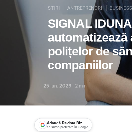
STIRI
ANTREPRENORI
BUSINESS
SIGNAL IDUNA 
automatizează 
polițelor de să
companiilor
25 iun. 2026
2
min
Adaugă Revista Biz
ca sursă preferată în Google