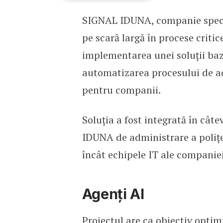
SIGNAL IDUNA, companie special
SIGNAL IDUNA și FlowX.A
pe scară largă în procese critic
implementarea unei soluții baza
automatizarea procesului de ad
pentru companii.
Soluția a fost integrată în cât
IDUNA de administrare a poliț
încât echipele IT ale compani
Agenți AI
Proiectul are ca obiectiv optim