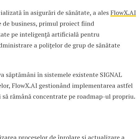
izată în asigurări de sănătate, a ales
FlowX.AI
I automatizează administrarea p
e de business, primul proiect fiind
te pe inteligență artificială pentru
ministrare a polițelor de grup de sănătate
eva săptămâni în sistemele existente SIGNAL
elor, FlowX.AI gestionând implementarea astfel
ei să rămână concentrate pe roadmap-ul propriu.
izarea proceselor de înrolare și actualizare a