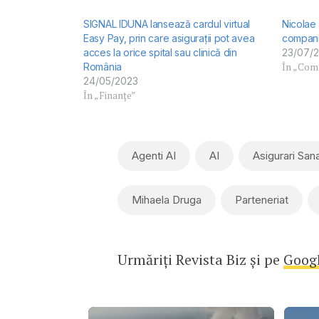
SIGNAL IDUNA lansează cardul virtual
Nicolae 
Easy Pay, prin care asigurații pot avea
compani
acces la orice spital sau clinică din
23/07/
În „Comp
România
24/05/2023
În „Finanțe”
Agenti AI
AI
Asigurari San
Mihaela Druga
Parteneriat
Urmăriți Revista Biz și pe
Goog