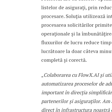
listelor de asigurați, prin redu
procesare. Soluția utilizează in
procesarea solicitărilor primite 
operaționale și la îmbunătățire
fluxurilor de lucru reduce timpu
lucrătoare la doar câteva minu
completă și corectă.
„
Colaborarea cu FlowX.AI și utili
automatizarea proceselor de adm
important în direcția simplificăr
partenerilor și asiguraților. Am
direct în infrastructura noastră