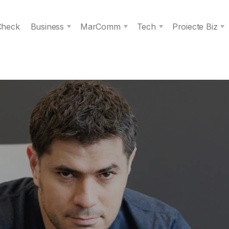
 Check
Business
MarComm
Tech
Proiecte Biz