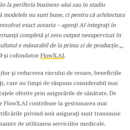
n la periferia business-ului sau în stadiu
ă modelele nu sunt bune, ci pentru că arhitectura
zolvat exact aceasta – agenți AI integrați în
vernanță completă și zero output nesupervizat în
zultatul e măsurabil de la prima zi de producție.
„,
O
și cofondator
FlowX.AI
.
ilor și reducerea riscului de eroare, beneficiile
nți, care au timpi de răspuns considerabil mai
ajele oferite prin asigurările de sănătate. De
e FlowX.AI contribuie la gestionarea mai
otificările privind noii asigurați sunt transmise
nainte de utilizarea serviciilor medicale.