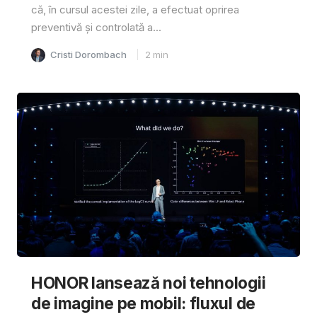
că, în cursul acestei zile, a efectuat oprirea
preventivă și controlată a...
Cristi Dorombach
2
min
HONOR lansează noi tehnologii
de imagine pe mobil: fluxul de