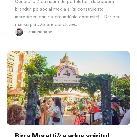
Generația Z cumpără de pe telefon, descoperă
branduri pe social media și își construiește
încrederea prin recomandările comunității. Dar cea
mai surprinzătoare concluzie...
Ovidiu Neagoe
Birra Moretti® a adus spiritul