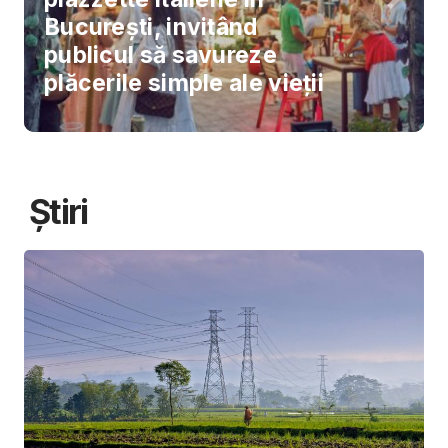
București, invitând
publicul să savureze
plăcerile simple ale vieții
Știri