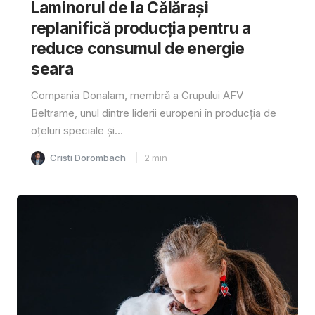
Laminorul de la Călărași
replanifică producția pentru a
reduce consumul de energie
seara
Compania Donalam, membră a Grupului AFV
Beltrame, unul dintre liderii europeni în producția de
oțeluri speciale și...
Cristi Dorombach
2
min