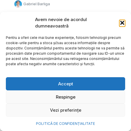
Gabriel Barliga
Avem nevoie de acordul
dumneavoastră
Pentru a oferi cele mai bune experiențe, folosim tehnologii precum
cookie-urile pentru a stoca și/sau accesa informațiile despre
dispozitiv. Consimțământul pentru aceste tehnologii ne va permite să
procesăm date precum comportamentul de navigare sau ID-uri unice
pe acest site. Neconsimțământul sau retragerea consimțământului
poate afecta negativ anumite caracteristici și funcții.
Accept
Respinge
Cum transformi cele mai
Vezi preferințe
frumoase amintiri ale verii într-
o bijuterie Pandora pe care o
POLITICĂ DE CONFIDENȚIALITATE
porți zi de zi