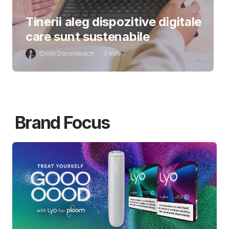
Tinerii aleg dispozitive digitale
care sunt sustenabile
Cristi Dorombach
3
min
Brand Focus