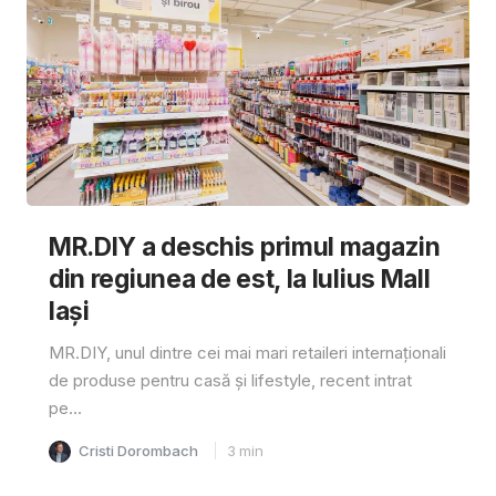
MR.DIY a deschis primul magazin
din regiunea de est, la Iulius Mall
Iași
MR.DIY, unul dintre cei mai mari retaileri internaționali
de produse pentru casă și lifestyle, recent intrat
pe...
Cristi Dorombach
3
min