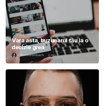
Vara asta, buzunarul tău ia o
decizie grea
Cristi Dorombach
3
min