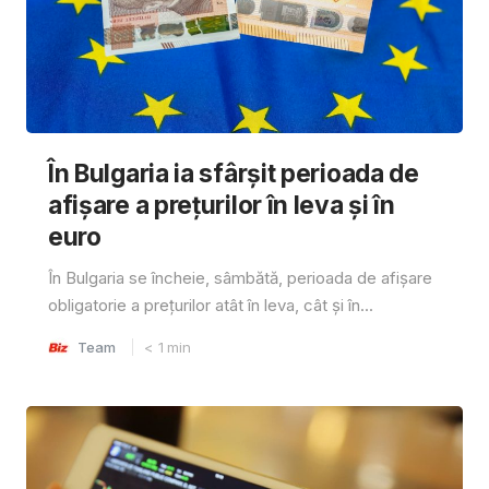
În Bulgaria ia sfârşit perioada de
afișare a prețurilor în ​​leva și în
euro
În Bulgaria se încheie, sâmbătă, perioada de afișare
obligatorie a prețurilor atât în ​​leva, cât și în...
Team
< 1
min