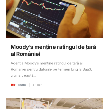
Moody’s menține ratingul de țară
al României
Agenția Moody’s menține ratingul de țară al
României pentru datoriile pe termen lung la Baa3,
ultima treaptă...
Team
< 1
min