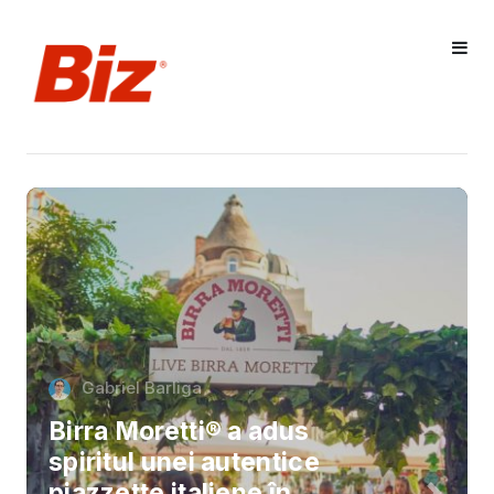
Gabriel Barliga
Birra Moretti® a adus
spiritul unei autentice
piazzette italiene în