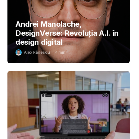
Andrei Manolache,
DesignVerse: Revoluția A.I. în
design digital
Alex Rădescu
4
min