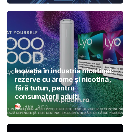
Inovația în industria nicotinei:
rezerve cu arome și nicotină,
fără tutun, pentru
consumatorii adulți
Team
2
min