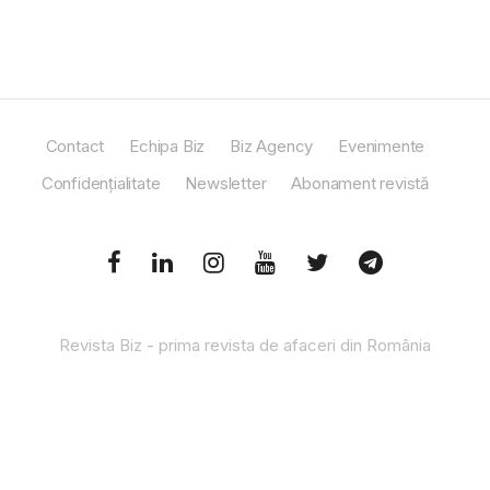
Contact
Echipa Biz
Biz Agency
Evenimente
Confidențialitate
Newsletter
Abonament revistă
Revista Biz - prima revista de afaceri din România