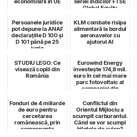
economisirii în UE
seriei indicilor FTSE
Global Equity
Persoanele juridice
KLM combate risipa
pot depune la ANAF
alimentară la bordul
declarațiile D 100 și
aeronavelor cu
D 101 până pe 25
ajutorul AI
iunie
STUDIU LEGO: Ce
Eurowind Energy
visează copiii din
investește 174,8 mil.
România
euro în cel mai mare
parc fotovoltaic al
companiei din
România
Fonduri de 4 miliarde
Conflictul din
de euro pentru
Orientul Mijlociu a
cercetarea
scumpit carburantul.
românească, prin
Când se vor scumpi
componenta
biletele de avion?
Widening a