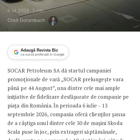
6 iul. 2026
2
min
Cristi Dorombach
Adaugă Revista Biz
ca sursă preferată în Google
SOCAR Petroleum SA dă startul campaniei
SOCAR prelungește vara până pe 44
promoționale de vară „SOCAR prelungește vara
până pe 44 August”, una dintre cele mai ample
inițiative de fidelizare desfășurate de companie pe
piața din România. În perioada 6 iulie – 13
septembrie 2026, compania oferă clienților șansa
de a câștiga unul dintre cele 30 de mașini Skoda
Scala puse în joc, prin extrageri săptămânale,