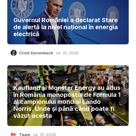
Guvernul României a declarat Stare
de alertă la nivel național în energia
electrică
Cristi Dorombach
iul. 31, 2026
Kaufland și Monster Energy au adus
în România monopostul de Formula 1
al campionului mondial Lando
Norris. Unde și până când poate fi
văzut acesta
Team
iul. 31, 2026