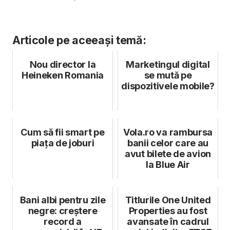
Articole pe aceeași temă:
Nou director la
Marketingul digital
Heineken Romania
se mută pe
dispozitivele mobile?
Cum să fii smart pe
Vola.ro va rambursa
piața de joburi
banii celor care au
avut bilete de avion
la Blue Air
Bani albi pentru zile
Titlurile One United
negre: creștere
Properties au fost
record a
avansate în cadrul