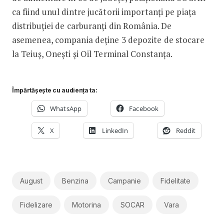
ca fiind unul dintre jucătorii importanţi pe piaţa
distribuţiei de carburanţi din România. De
asemenea, compania deține 3 depozite de stocare
la Teiuș, Onești și Oil Terminal Constanța.
Împărtășește cu audiența ta:
WhatsApp
Facebook
X
LinkedIn
Reddit
August
Benzina
Campanie
Fidelitate
Fidelizare
Motorina
SOCAR
Vara