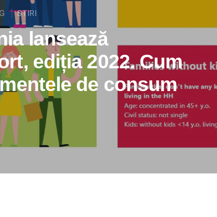
G
STIRI
ia lansează
t, ediția 2022. Cum
amentele de consum