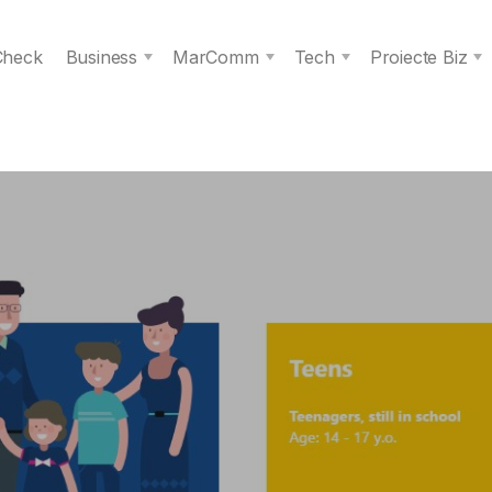
 Check
Business
MarComm
Tech
Proiecte Biz