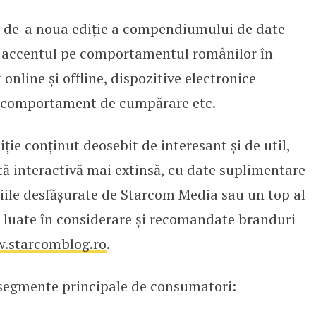
 de-a noua ediție a compendiumului de date
ză Consumer Report, ediția 202
 accentul pe comportamentul românilor în
nline și offline, dispozitive electronice
ră, comportament de cumpărare etc.
iție conținut deosebit de interesant și de util,
ntă interactivă mai extinsă, cu date suplimentare
diile desfășurate de Starcom Media sau un top al
, luate în considerare și recomandate branduri
.starcomblog.ro
.
 segmente principale de consumatori: