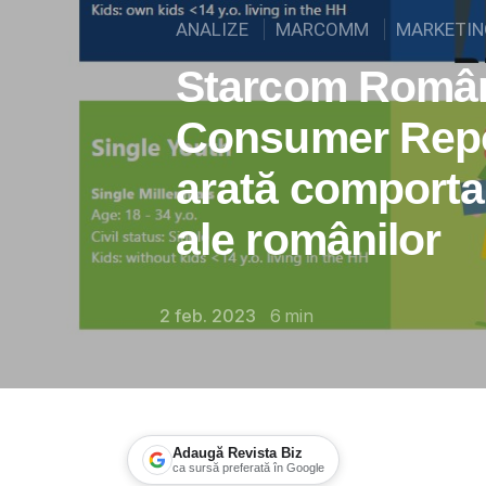
ANALIZE
MARCOMM
MARKETIN
Starcom Român
Consumer Repor
arată comport
ale românilor
2 feb. 2023
6
min
Adaugă Revista Biz
ca sursă preferată în Google