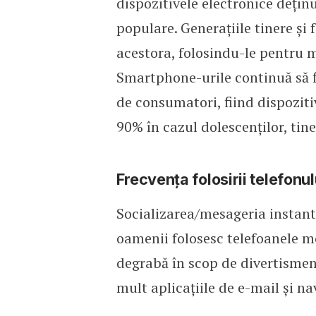
dispozitivele electronice dețin
populare. Generațiile tinere și f
acestora, folosindu-le pentru mu
Smartphone-urile continuă să fi
de consumatori, fiind dispoziti
90% în cazul dolescenților, tiner
Frecvența folosirii telefonul
Socializarea/mesageria instant 
oamenii folosesc telefoanele mo
degrabă în scop de divertisment
mult aplicațiile de e-mail și na