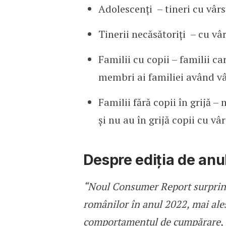
Adolescenţi – tineri cu vârs
Tinerii necăsătoriți – cu vâr
Familii cu copii – familii ca
membri ai familiei având vâ
Familii fără copii în grijă 
şi nu au în grijă copii cu vâ
Despre ediția de anu
“Noul Consumer Report surprind
românilor în anul 2022, mai ales
comportamentul de cumpărare, 