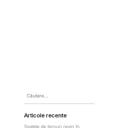
2. Cum arată comportamentele d
Caută
după:
Articole recente
Spațiile de birouri revin în