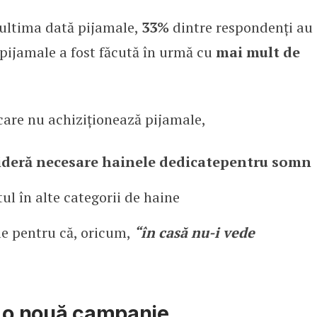
 ultima dată pijamale,
33%
dintre respondenți au
 pijamale a fost făcută în urmă cu
mai mult de
care nu achiziționează pijamale,
deră necesare hainele dedicate
pentru somn
ul în alte categorii de haine
le pentru că, oricum,
“în casă nu-i vede
u o nouă campanie