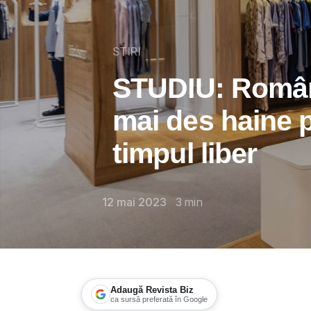
STIRI
STUDIU: Români
mai des haine p
timpul liber
12 mai 2023
3
min
Adaugă Revista Biz
ca sursă preferată în Google