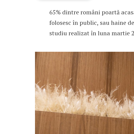
65% dintre români poartă acasă
STUDIU: Românii își cump
folosesc în public, sau haine de
studiu realizat în luna martie 