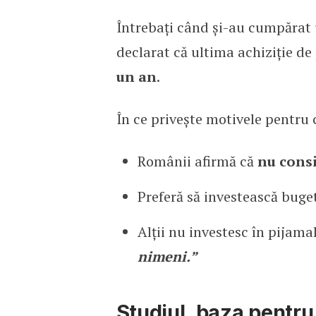
Întrebați când și-au cumpărat
declarat că ultima achiziție de
un an
.
În ce privește motivele pentru 
Românii afirmă că
nu consi
Preferă să investească buget
Alții nu investesc în pijama
nimeni.”
Studiul, baza pentr