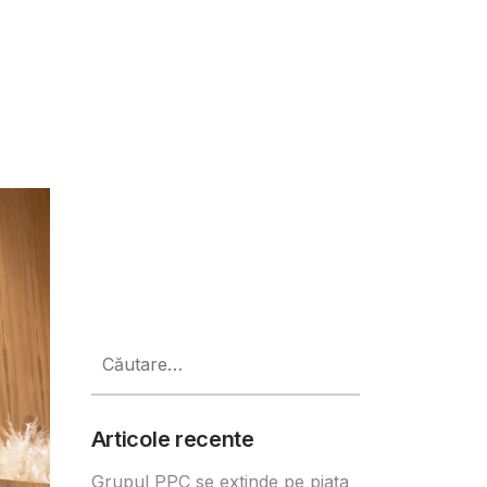
rt și timpul liber
Caută
după:
Articole recente
Grupul PPC se extinde pe piața