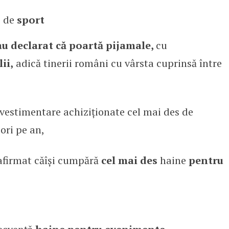
e de
sport
au declarat că poartă pijamale,
cu
ii,
adică tinerii români cu vârsta cuprinsă între
e vestimentare achiziționate cel mai des de
ori pe an,
afirmat căîși cumpără
cel mai des
haine
pentru