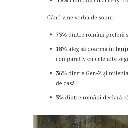
18%
cumpără cu aceeași fr
Când vine vorba de somn:
73%
dintre români preferă 
18%
aleg să doarmă în
lenj
comparativ cu celelalte se
36%
dintre Gen-Z și milenia
de casă
3%
dintre români declară c