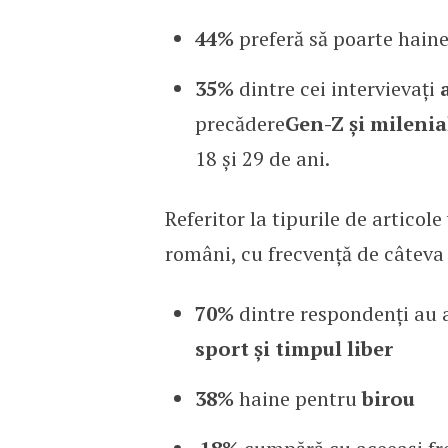
44%
preferă să poarte hain
35%
dintre cei intervievați
precădere
Gen-Z și milenial
18 și 29 de ani.
Referitor la tipurile de articol
români, cu frecvență de câteva 
70%
dintre respondenți au 
sport și timpul liber
38%
haine pentru
birou