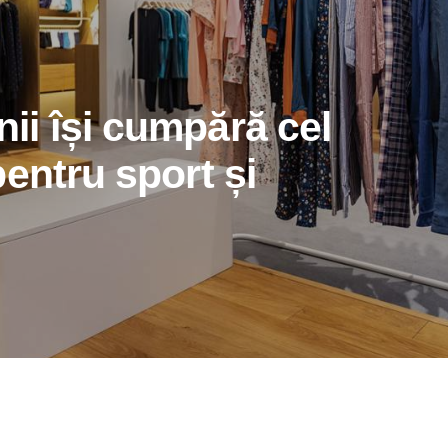
i își cumpără cel
entru sport și