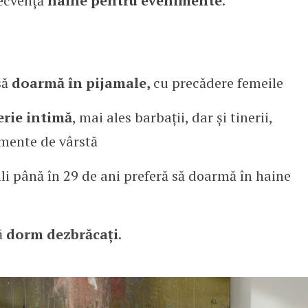
ecvență
haine pentru evenimente
.
să
doarmă în pijamale,
cu precădere femeile
erie intimă
, mai ales barbații, dar și tinerii,
gmente de vârstă
li până în 29 de ani preferă să doarmă în haine
ă
dorm dezbrăcați
.