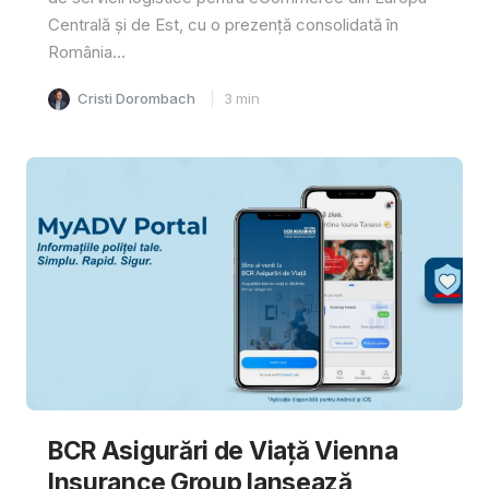
Centrală și de Est, cu o prezență consolidată în
România...
Cristi Dorombach
3
min
BCR Asigurări de Viață Vienna
Insurance Group lansează