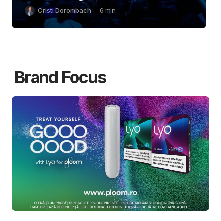
Cristi Dorombach
6
min
Brand Focus