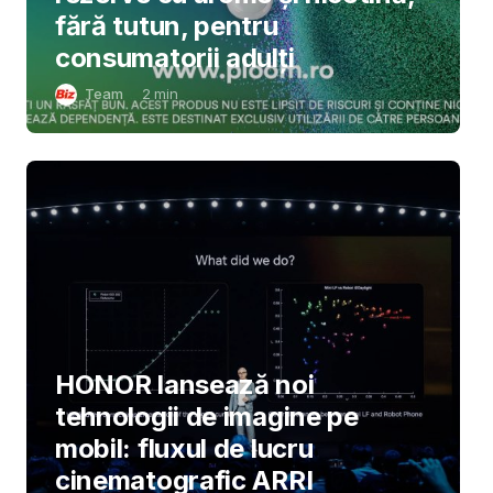
fără tutun, pentru
consumatorii adulți
Team
2
min
HONOR lansează noi
tehnologii de imagine pe
mobil: fluxul de lucru
cinematografic ARRI