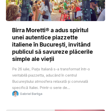
Birra Moretti® a adus spiritul
unei autentice piazzette
italiene în București, invitând
publicul să savureze plăcerile
simple ale vieții
Pe 26 iulie, Piața Italiană s-a transformat într-o
veritabilă piazzetta, aducând în centrul
Bucureștiului atmosfera relaxată și convivială
specifică Italiei. Printr-o serie de...
Gabriel Barliga