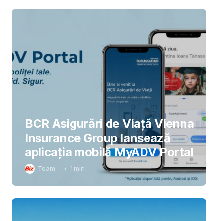
BCR Asigurări de Viață Vienna
Insurance Group lansează
aplicația mobilă MyADV Portal
Team
< 1
min