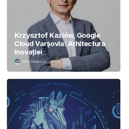
Krzysztof Kaziów, Google
Cloud Varșovia: Arhitectura
inovaţiei
Alex Rădescu
5
min