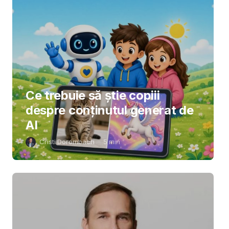
Ce trebuie să știe copiii
despre conținutul generat de
AI
Cristi Dorombach
5
min