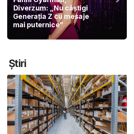
Diverzum: „Nu câștigi
Generația Z cu mesaje
mai puternice”
Știri