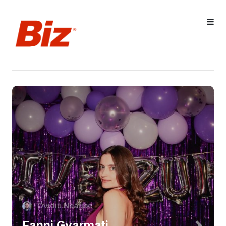
Ovidiu Neagoe
Fanni Gyarmati,