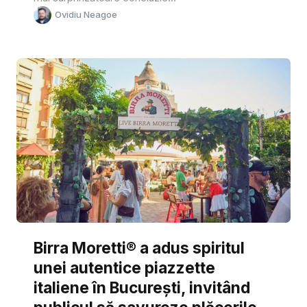
Ovidiu Neagoe
Birra Moretti® a adus spiritul
unei autentice piazzette
italiene în București, invitând