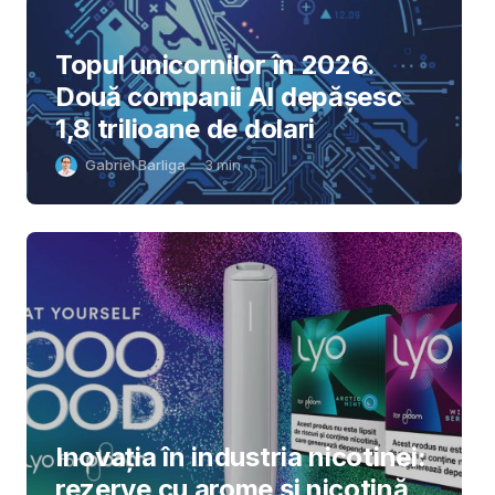
Topul unicornilor în 2026.
Două companii AI depășesc
1,8 trilioane de dolari
Gabriel Barliga
3
min
Inovația în industria nicotinei:
rezerve cu arome și nicotină,