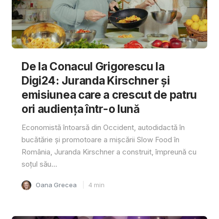
De la Conacul Grigorescu la
Digi24: Juranda Kirschner și
emisiunea care a crescut de patru
ori audiența într-o lună
Economistă întoarsă din Occident, autodidactă în
bucătărie și promotoare a mișcării Slow Food în
România, Juranda Kirschner a construit, împreună cu
soțul său...
Oana Grecea
4
min