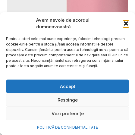
Avem nevoie de acordul
dumneavoastră
Pentru a oferi cele mai bune experiențe, folosim tehnologii precum
cookie-urile pentru a stoca și/sau accesa informațiile despre
dispozitiv. Consimțământul pentru aceste tehnologii ne va permite să
procesăm date precum comportamentul de navigare sau ID-uri unice
pe acest site. Neconsimțământul sau retragerea consimțământului
poate afecta negativ anumite caracteristici și funcții.
Cum transformi cele mai
Accept
frumoase amintiri ale verii într-
o bijuterie Pandora pe care o
Respinge
porți zi de zi
Vezi preferințe
Vara este, pentru mulți dintre noi, anotimpul în care
se întâmplă cele mai importante lucruri. Plecăm în
POLITICĂ DE CONFIDENȚIALITATE