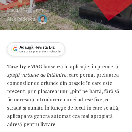
5 aug. 2021
2
min
Alex Rădescu
Adaugă Revista Biz
ca sursă preferată în Google
Tazz by eMAG
lansează în aplicație, în premieră,
tazz by eMAG lansează„puncte virtuale
spații virtuale de întâlnire
, care permit preluarea
comenzilor de oriunde din orașele în care este
prezent, prin plasarea unui „pin” pe hartă, fără să
fie necesară introducerea unei adrese fixe, cu
stradă și număr. În funcție de locul în care se află,
aplicația va genera automat cea mai apropiată
adresă pentru livrare.