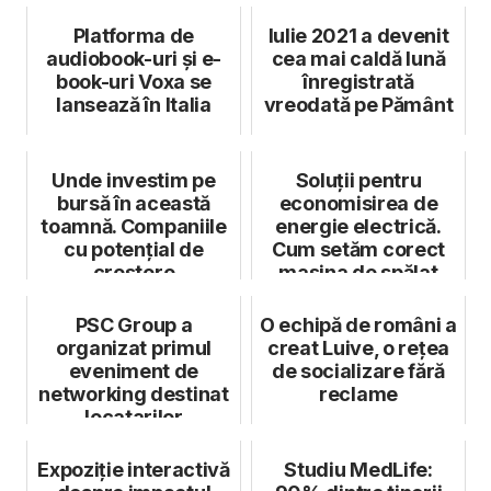
Platforma de
Iulie 2021 a devenit
audiobook-uri și e-
cea mai caldă lună
book-uri Voxa se
înregistrată
lansează în Italia
vreodată pe Pământ
Unde investim pe
Soluții pentru
bursă în această
economisirea de
toamnă. Companiile
energie electrică.
cu potențial de
Cum setăm corect
creștere
mașina de spălat
rufe
PSC Group a
O echipă de români a
organizat primul
creat Luive, o rețea
eveniment de
de socializare fără
networking destinat
reclame
locatarilor
complexului WIN
Herăstrău
Expoziție interactivă
Studiu MedLife: