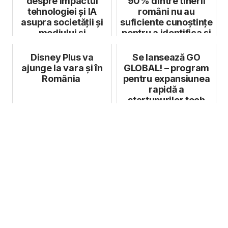
despre impactul
90% dintre tinerii
tehnologiei și IA
români nu au
asupra societății și
suficiente cunoștințe
mediului și
pentru a identifica și
stereotipur...
a se pr...
Disney Plus va
Se lansează GO
ajunge la vara și în
GLOBAL! – program
România
pentru expansiunea
rapidă a
startupurilor tech
românești pe
piețele...