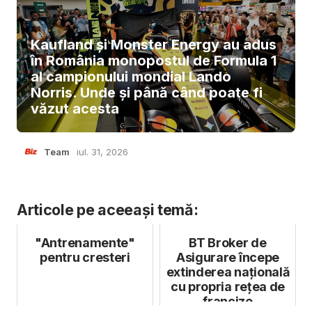
Kaufland și Monster Energy au adus
în România monopostul de Formula 1
al campionului mondial Lando
Norris. Unde și până când poate fi
văzut acesta
Team
iul. 31, 2026
Articole pe aceeași temă:
"Antrenamente"
BT Broker de
pentru cresteri
Asigurare începe
extinderea națională
cu propria rețea de
francize