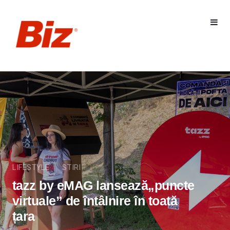
LIFESTYLE
STIRI
tazz by eMAG lansează„puncte
virtuale” de întâlnire în toată
țara