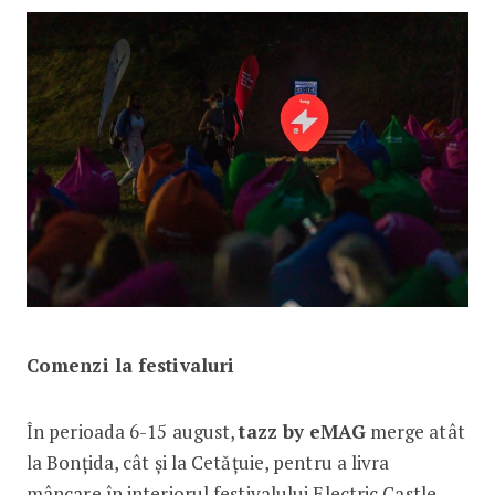
Comenzi la festivaluri
În perioada 6-15 august,
tazz by eMAG
merge atât
la Bonțida, cât și la Cetățuie, pentru a livra
mâncare în interiorul festivalului Electric Castle.