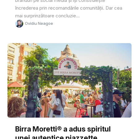
branduri pe social media și își construiește
încrederea prin recomandările comunității. Dar cea
mai surprinzătoare concluzie...
Ovidiu Neagoe
Birra Moretti® a adus spiritul
unei autentice piazzette