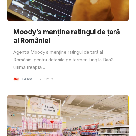
Moody’s menține ratingul de țară
al României
Agenția Moody’s menține ratingul de țară al
României pentru datoriile pe termen lung la Baa3,
ultima treaptă...
Team
< 1
min