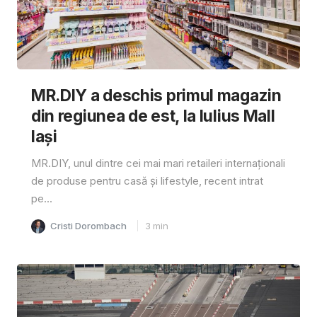
MR.DIY a deschis primul magazin
din regiunea de est, la Iulius Mall
Iași
MR.DIY, unul dintre cei mai mari retaileri internaționali
de produse pentru casă și lifestyle, recent intrat
pe...
Cristi Dorombach
3
min