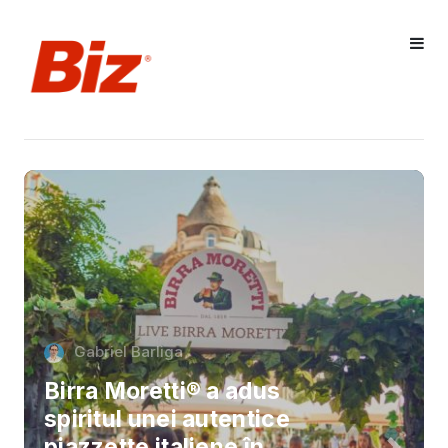
Gabriel Barliga
Birra Moretti® a adus
spiritul unei autentice
piazzette italiene în