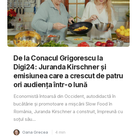
De la Conacul Grigorescu la
Digi24: Juranda Kirschner și
emisiunea care a crescut de patru
ori audiența într-o lună
Economistă întoarsă din Occident, autodidactă în
bucătărie și promotoare a mișcării Slow Food în
România, Juranda Kirschner a construit, împreună cu
soțul său...
Oana Grecea
4
min