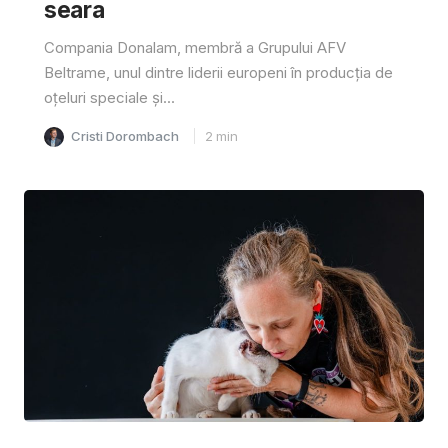
seara
Compania Donalam, membră a Grupului AFV
Beltrame, unul dintre liderii europeni în producția de
oțeluri speciale și...
Cristi Dorombach
2
min