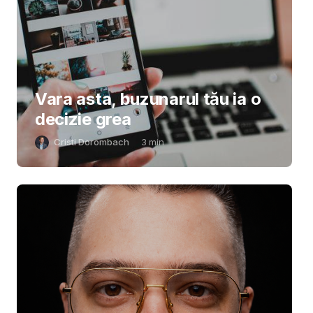
Vara asta, buzunarul tău ia o
decizie grea
Cristi Dorombach
3
min