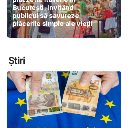
București, invitând
publicul să savureze
plăcerile simple ale vieții
Știri