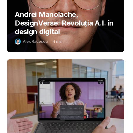
Andrei Manolache,
DesignVerse: Revoluția A.I. în
design digital
Alex Rădescu
4
min