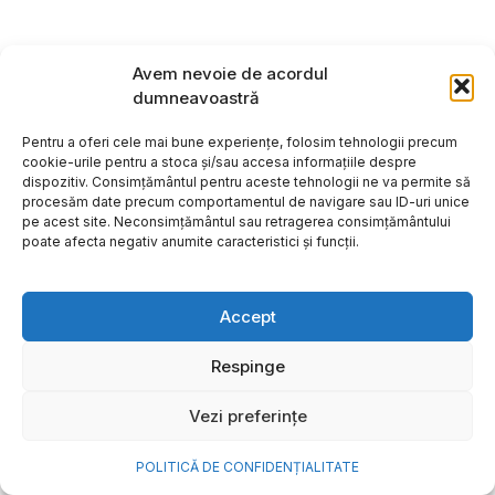
Avem nevoie de acordul
dumneavoastră
Pentru a oferi cele mai bune experiențe, folosim tehnologii precum
cookie-urile pentru a stoca și/sau accesa informațiile despre
dispozitiv. Consimțământul pentru aceste tehnologii ne va permite să
procesăm date precum comportamentul de navigare sau ID-uri unice
pe acest site. Neconsimțământul sau retragerea consimțământului
poate afecta negativ anumite caracteristici și funcții.
Accept
Cum transformi cele mai
Respinge
frumoase amintiri ale verii într-
Vezi preferințe
o bijuterie Pandora pe care o
porți zi de zi
POLITICĂ DE CONFIDENȚIALITATE