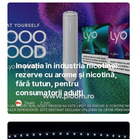
Inovația în industria nicotinei:
rezerve cu arome și nicotină,
fără tutun, pentru
consumatorii adulți
Team
2
min