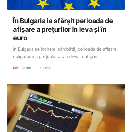
În Bulgaria ia sfârşit perioada de
afișare a prețurilor în ​​leva și în
euro
În Bulgaria se încheie, sâmbătă, perioada de afișare
obligatorie a prețurilor atât în ​​leva, cât și în...
Team
< 1
min