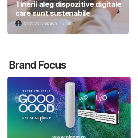
Tinerii aleg dispozitive digitale
care sunt sustenabile
Cristi Dorombach
3
min
Brand Focus