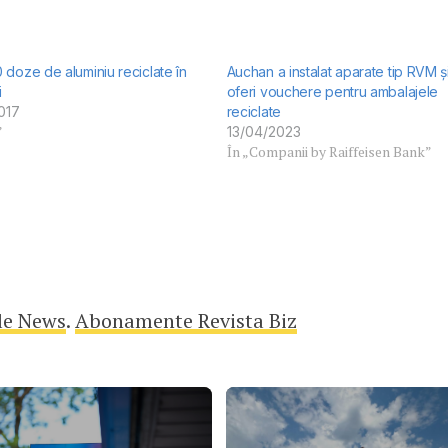
doze de aluminiu reciclate în
Auchan a instalat aparate tip RVM ș
i
oferi vouchere pentru ambalajele
017
reciclate
”
13/04/2023
În „Companii by Raiffeisen Bank”
le News
.
Abonamente Revista Biz