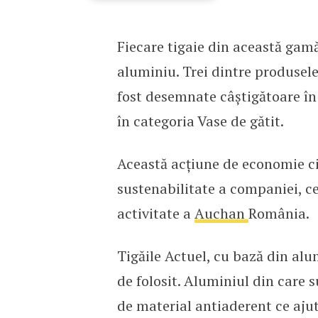
Tigăile din aluminiu 10
Fiecare tigaie din această gamă
aluminiu. Trei dintre produsele 
fost desemnate câștigătoare în
în categoria Vase de gătit.
Această acțiune de economie ci
sustenabilitate a companiei, c
activitate a
Auchan
România.
Tigăile Actuel, cu bază din alum
de folosit. Aluminiul din care su
de material antiaderent ce ajută