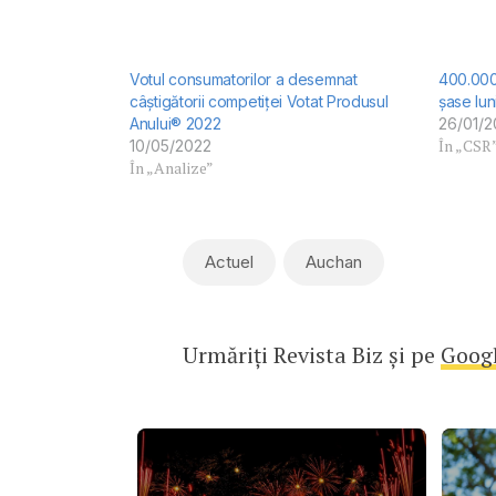
Votul consumatorilor a desemnat
400.000 
câştigătorii competiţei Votat Produsul
șase lun
Anului® 2022
26/01/2
În „CSR
10/05/2022
În „Analize”
Actuel
Auchan
Urmăriți Revista Biz și pe
Goog