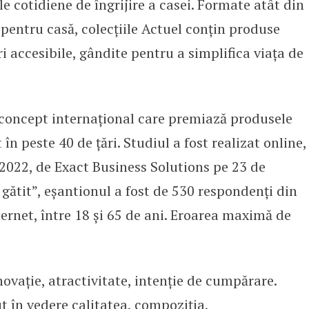
 cotidiene de îngrijire a casei. Formate atât din
le pentru casă, colecțiile Actuel conțin produse
i accesibile, gândite pentru a simplifica viața de
concept internaţional care premiază produsele
în peste 40 de ţări. Studiul a fost realizat online,
.2022, de Exact Business Solutions pe 23 de
 gătit”, eşantionul a fost de 530 respondenți din
ternet, între 18 şi 65 de ani. Eroarea maximă de
inovaţie, atractivitate, intenţie de cumpărare.
ut în vedere calitatea, compoziția,