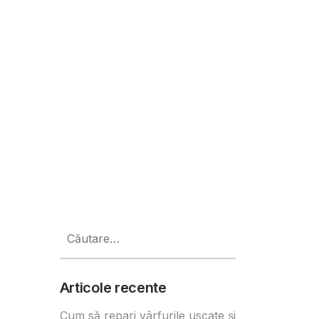
ă exclusivă Auchan, au fost vota
Caută
după:
Articole recente
Cum să repari vârfurile uscate și