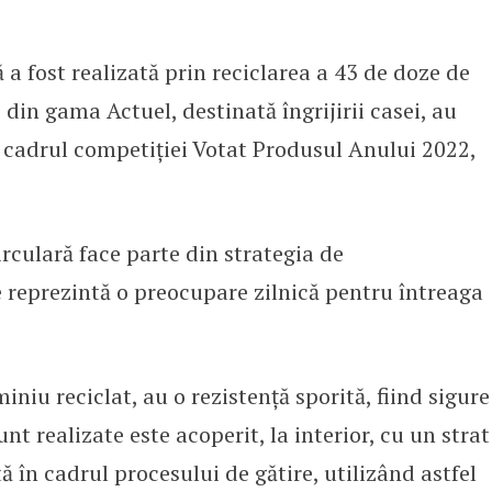
0% reciclat din gama Actuel, marc
 a fost realizată prin reciclarea a 43 de doze de
din gama Actuel, destinată îngrijirii casei, au
 cadrul competiției Votat Produsul Anului 2022,
rculară face parte din strategia de
e reprezintă o preocupare zilnică pentru întreaga
iniu reciclat, au o rezistență sporită, fiind sigure
nt realizate este acoperit, la interior, cu un strat
 în cadrul procesului de gătire, utilizând astfel