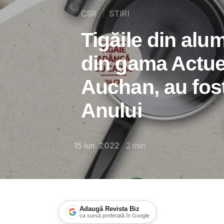
CSR
STIRI
Tigăile din alu
din gama Actue
Auchan, au fos
Anului
15 iun. 2022
2
min
Adaugă Revista Biz
ca sursă preferată în Google