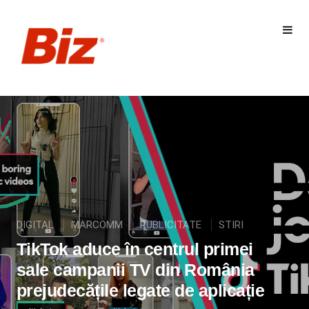
DIGITAL
MARCOMM
PUBLICITATE
STIRI
TikTok aduce în centrul primei
sale campanii TV din România
prejudecățile legate de aplicație