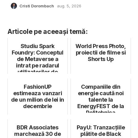
Cristi Dorombach
aug. 5, 2026
Articole pe aceeași temă:
Studiu Spark
World Press Photo,
Foundry: Conceptul
proiectii de filme si
de Metaverse a
Shorts Up
intrat pe radarul
utilizatorilor de
internet din Româ...
FashionUP
Companiile din
estimeaza vanzari
energie caută noi
de un milion de lei in
talente la
decembrie
EnergyFEST de la
Politehnica
București
BDR Associates
PayU: Tranzacțiile
marchează 30 de
plătite de Black