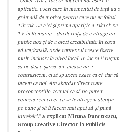
“Obiectivul a fost să aducem noi useri în
aplicație, useri care în momentul de față au o
grămadă de motive pentru care nu ar folosi
TikTok. De aici și prima apariție a TikTok pe
TV în România – din dorința de a atrage un
public nou și de a oferi credibilitate în zona
educațională, unde contentul crește foarte
mult, inclusiv la nivel local. În loc să îi rugăm
să ne dea o șansă, am ales să nu-i
contrazicem, ci să spunem exact ca ei, dar să
facem ca noi. Am abordat direct toate
preconcepțiile, tocmai ca să ne putem
conecta real cu ei, ca să le atragem atenția
pe bune și să îi facem mai apoi să-și pună
întrebări
,”
a explicat Miruna Dumitrescu,
Group Creative Director la Publicis