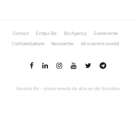
Contact
Echipa Biz
Biz Agency
Evenimente
Confidențialitate
Newsletter
Abonament revistă
Revista Biz - prima revista de afaceri din România