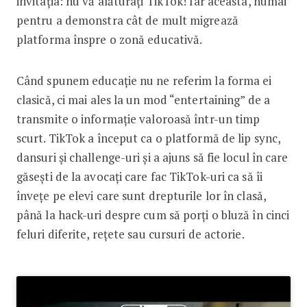
invitația: nu vă alăturați TikTok! Iar aceasta, numai
pentru a demonstra cât de mult migrează
platforma înspre o zonă educativă.
Când spunem educație nu ne referim la forma ei
clasică, ci mai ales la un mod “entertaining” de a
transmite o informație valoroasă într-un timp
scurt. TikTok a început ca o platformă de lip sync,
dansuri și challenge-uri și a ajuns să fie locul în care
găsești de la avocați care fac TikTok-uri ca să îi
învețe pe elevi care sunt drepturile lor în clasă,
până la hack-uri despre cum să porți o bluză în cinci
feluri diferite, rețete sau cursuri de actorie.