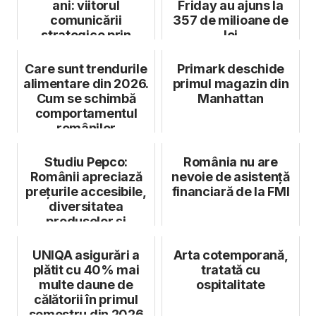
ani: viitorul
Friday au ajuns la
comunicării
357 de milioane de
strategice prin
lei
investiții în
tehnologie, d...
Care sunt trendurile
Primark deschide
alimentare din 2026.
primul magazin din
Cum se schimbă
Manhattan
comportamentul
românilor
Studiu Pepco:
România nu are
Românii apreciază
nevoie de asistență
prețurile accesibile,
financiară de la FMI
diversitatea
produselor și
accesul facil la ma...
UNIQA asigurări a
Arta cotemporană,
plătit cu 40% mai
tratată cu
multe daune de
ospitalitate
călătorii în primul
semestru din 2026