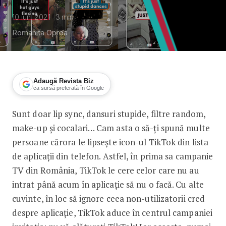
10 iun. 2021
3
min
Romanita Oprea
Adaugă Revista Biz
ca sursă preferată în Google
Sunt doar lip sync, dansuri stupide, filtre random,
TikTok aduce în centrul primei sale c
make-up și cocalari… Cam asta o să-ți spună multe
persoane cărora le lipsește icon-ul TikTok din lista
de aplicații din telefon. Astfel, în prima sa campanie
TV din România, TikTok le cere celor care nu au
intrat până acum în aplicație să nu o facă. Cu alte
cuvinte, în loc să ignore ceea non-utilizatorii cred
despre aplicație, TikTok aduce în centrul campaniei