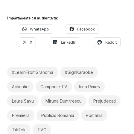
Împărtășește cu audiența ta:
WhatsApp
Facebook
X
LinkedIn
Reddit
#LearnFromGrandma
#SignKaraoke
Aplicatie
Campanie TV
Irina Rimes
Laura Savu
Miruna Dumitrescu
Prejudecati
Premiera
Publicis România
Romania
TikTok
TVC