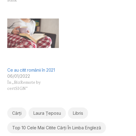
Ce au citit românii în 2021
06/01/2022
În „BizRemote by
certSIGN”
Cărți
Laura Țeposu
Libris
Top 10 Cele Mai Citite Cărți În Limba Engleză