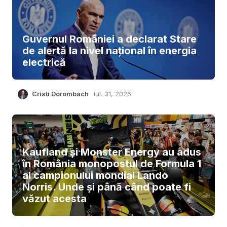
Guvernul României a declarat Stare
de alertă la nivel național în energia
electrică
Cristi Dorombach
iul. 31, 2026
Kaufland și Monster Energy au adus
în România monopostul de Formula 1
al campionului mondial Lando
Norris. Unde și până când poate fi
văzut acesta