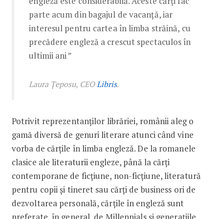
engleză este considerabilă. Aceste cărți fac
parte acum din bagajul de vacanță, iar
interesul pentru cartea în limba străină, cu
precădere engleză a crescut spectaculos în
ultimii ani
”
Laura Țeposu, CEO
Libris
.
Potrivit reprezentanților librăriei, românii aleg o
gamă diversă de genuri literare atunci când vine
vorba de cărțile în limba engleză. De la romanele
clasice ale literaturii engleze, până la cărți
contemporane de ficțiune, non-ficțiune, literatură
pentru copii și tineret sau cărți de business ori de
dezvoltarea personală, cărțile în engleză sunt
preferate, în general, de Millennials și generațiile