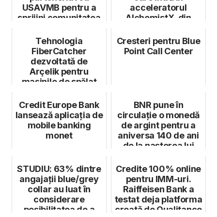
USAVMB pentru a
acceleratorul
sprijini comunitatea
AlchemistX, din
specialiștilo...
programul Telus
CSW ...
Tehnologia
Cresteri pentru Blue
FiberCatcher
Point Call Center
dezvoltată de
Arçelik pentru
mașinile de spălat
rufe, în top trei cele
mai i...
Credit Europe Bank
BNR pune în
lansează aplicația de
circulație o monedă
mobile banking
de argint pentru a
monet
aniversa 140 de ani
de la nașterea lui
Vasile Pâr...
STUDIU: 63% dintre
Credite 100% online
angajații blue/grey
pentru IMM-uri.
collar au luat în
Raiffeisen Bank a
considerare
testat deja platforma
posibilitatea de a
creată de Qualitance