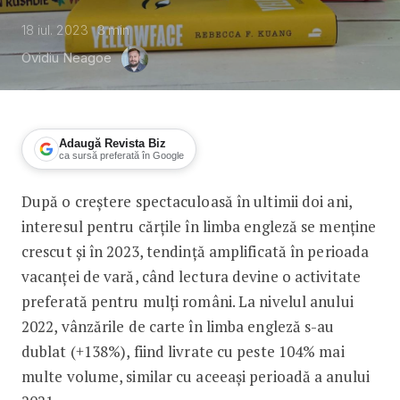
18 iul. 2023
3
min
Ovidiu Neagoe
Adaugă Revista Biz
ca sursă preferată în Google
După o creștere spectaculoasă în ultimii doi ani,
Top 10 cele mai citite cărți în limba 
interesul pentru cărțile în limba engleză se menține
crescut și în 2023, tendință amplificată în perioada
vacanței de vară, când lectura devine o activitate
preferată pentru mulți români. La nivelul anului
2022, vânzările de carte în limba engleză s-au
dublat (+138%), fiind livrate cu peste 104% mai
multe volume, similar cu aceeași perioadă a anului