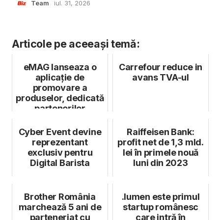
Team
iul. 31, 2026
Articole pe aceeași temă:
eMAG lanseaza o
Carrefour reduce in
aplicație de
avans TVA-ul
promovare a
produselor, dedicată
partenerilor
Cyber Event devine
Raiffeisen Bank:
reprezentant
profit net de 1,3 mld.
exclusiv pentru
lei în primele nouă
Digital Barista
luni din 2023
Brother România
.lumen este primul
marchează 5 ani de
startup românesc
parteneriat cu
care intră în