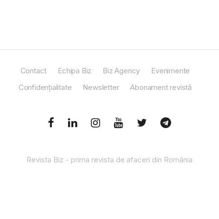
Contact
Echipa Biz
Biz Agency
Evenimente
Confidențialitate
Newsletter
Abonament revistă
Revista Biz - prima revista de afaceri din România