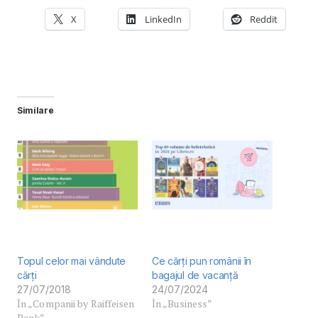
X
LinkedIn
Reddit
Similare
Topul celor mai vândute
Ce cărți pun românii în
cărți
bagajul de vacanță
27/07/2018
24/07/2024
În „Companii by Raiffeisen
În „Business”
Bank”