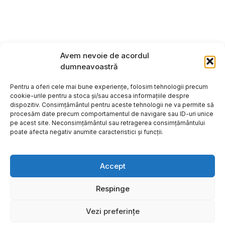
Avem nevoie de acordul
dumneavoastră
Pentru a oferi cele mai bune experiențe, folosim tehnologii precum
cookie-urile pentru a stoca și/sau accesa informațiile despre
dispozitiv. Consimțământul pentru aceste tehnologii ne va permite să
procesăm date precum comportamentul de navigare sau ID-uri unice
pe acest site. Neconsimțământul sau retragerea consimțământului
poate afecta negativ anumite caracteristici și funcții.
Accept
Respinge
Copyright ©2026
Hosting:
Vezi preferințe