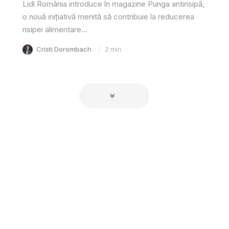
Lidl România introduce în magazine Punga antirisipă,
o nouă inițiativă menită să contribuie la reducerea
risipei alimentare...
Cristi Dorombach
2
min