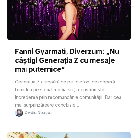
Fanni Gyarmati, Diverzum: „Nu
câștigi Generația Z cu mesaje
mai puternice”
Generația Z cumpără de pe telefon, descoperă
branduri pe social media și își construiește
încrederea prin recomandările comunității. Dar cea
mai surprinzătoare concluzie...
Ovidiu Neagoe