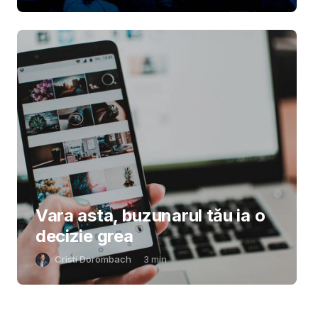
Vara asta, buzunarul tău ia o
decizie grea
Cristi Dorombach
3
min