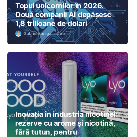
Topul unicornilor în 2026.
Două companii AI depășesc
1,8 trilioane de dolari
Gabriel Barliga
3
min
Inovația în industria nicotinei:
rezerve cu arome și nicotină,
fără tutun, pentru