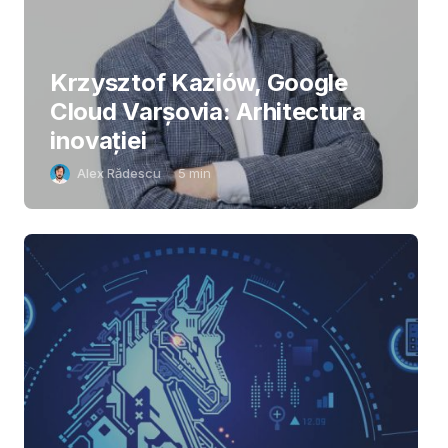
Krzysztof Kaziów, Google
Cloud Varșovia: Arhitectura
inovaţiei
Alex Rădescu
5
min