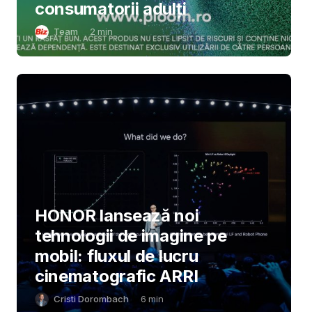
consumatorii adulți
Team
2
min
HONOR lansează noi
tehnologii de imagine pe
mobil: fluxul de lucru
cinematografic ARRI
Cristi Dorombach
6
min