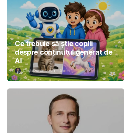
Ce trebuie să știe copiii
despre conținutul generat de
AI
Cristi Dorombach
5
min