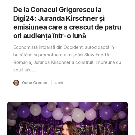
De la Conacul Grigorescu la
Digi24: Juranda Kirschner și
emisiunea care a crescut de patru
ori audiența într-o lună
Economistă întoarsă din Occident, autodidactă în
bucătărie și promotoare a mișcării Slow Food în
România, Juranda Kirschner a construit, împreună cu
soțul său...
Oana Grecea
4
min