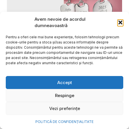
Avem nevoie de acordul
dumneavoastră
Pentru a oferi cele mai bune experiențe, folosim tehnologii precum
cookie-urile pentru a stoca și/sau accesa informațiile despre
Cum transformi cele mai
dispozitiv. Consimțământul pentru aceste tehnologii ne va permite să
procesăm date precum comportamentul de navigare sau ID-uri unice
frumoase amintiri ale verii într-
pe acest site. Neconsimțământul sau retragerea consimțământului
o bijuterie Pandora pe care o
poate afecta negativ anumite caracteristici și funcții.
porți zi de zi
Accept
Vara este, pentru mulți dintre noi, anotimpul în care
se întâmplă cele mai importante lucruri. Plecăm în
Respinge
vacanțe pe care le planificăm luni...
Cristiana Todiresei
Vezi preferințe
POLITICĂ DE CONFIDENȚIALITATE