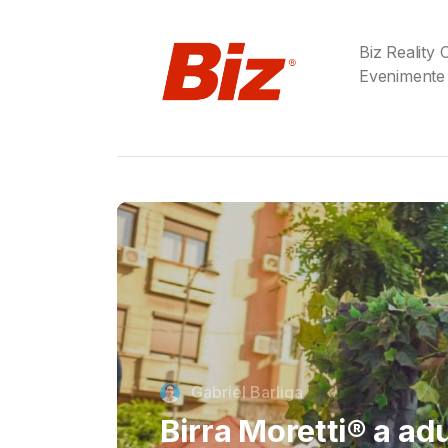
Biz Reality
Evenimente
Cristi Dorombach
Richard Joannides,