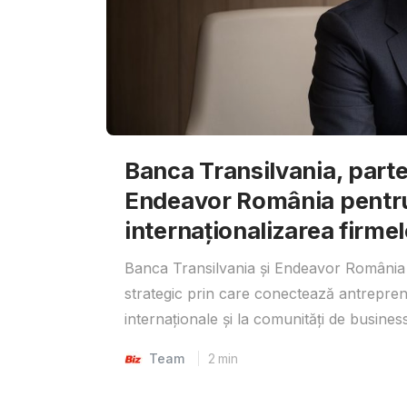
Banca Transilvania, parte
Endeavor România pentr
internaționalizarea firmel
Banca Transilvania și Endeavor România 
strategic prin care conectează antrepreno
internaționale și la comunități de business
Team
2
min