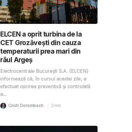
ELCEN a oprit turbina de la
CET Grozăvești din cauza
temperaturii prea mari din
râul Argeș
Electrocentrale București S.A. (ELCEN)
informează că, în cursul acestei zile, a
efectuat oprirea preventivă și controlată
a...
Cristi Dorombach
2
min