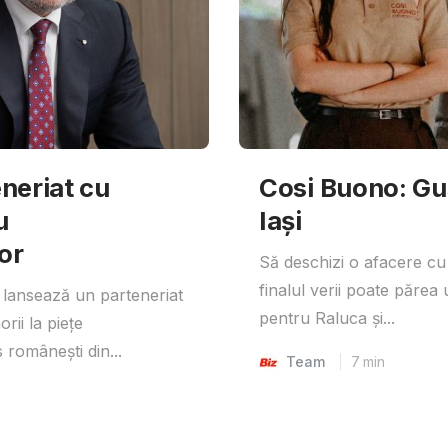
neriat cu
Cosi Buono: Gust
u
Iași
or
Să deschizi o afacere cu
finalul verii poate părea 
lansează un parteneriat
pentru Raluca și...
rii la piețe
 românești din...
Team
7
min