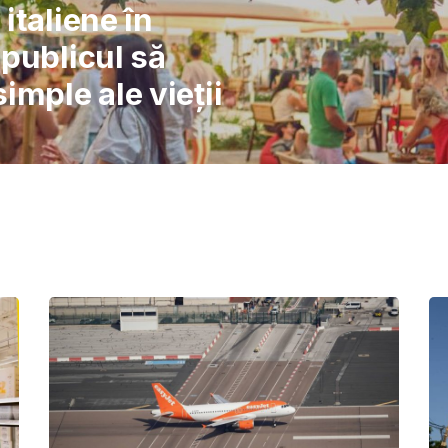
l: Școlile nu pot
înlocuiască