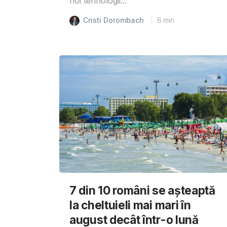
noi tehnologii...
Cristi Dorombach
6
min
7 din 10 români se așteaptă
la cheltuieli mai mari în
august decât într-o lună