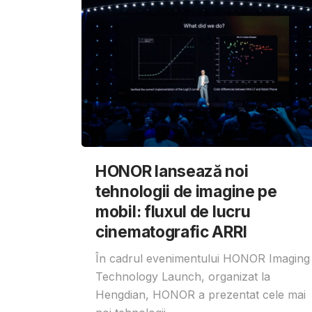
HONOR lansează noi
tehnologii de imagine pe
mobil: fluxul de lucru
cinematografic ARRI
În cadrul evenimentului HONOR Imaging
Technology Launch, organizat la
Hengdian, HONOR a prezentat cele mai