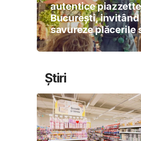
International Schoo
permite AI-ului să 
gândirea elevilor
Știri