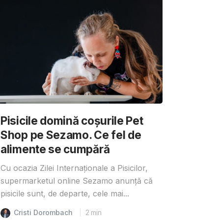
Pisicile domină coșurile Pet
Shop pe Sezamo. Ce fel de
alimente se cumpără
Cu ocazia Zilei Internaționale a Pisicilor,
supermarketul online Sezamo anunță că
pisicile sunt, de departe, cele mai...
Cristi Dorombach
2
min