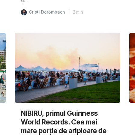
și...
Cristi Dorombach
2
min
NIBIRU, primul Guinness
World Records. Cea mai
mare porție de aripioare de