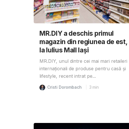
MR.DIY a deschis primul
magazin din regiunea de est,
la Iulius Mall Iași
MR.DIY, unul dintre cei mai mari retaileri
internaționali de produse pentru casă și
lifestyle, recent intrat pe...
Cristi Dorombach
3
min