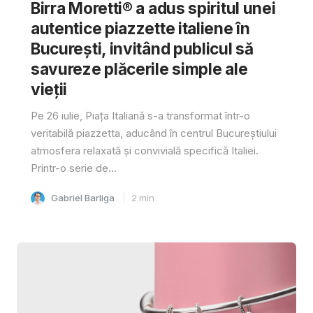
Birra Moretti® a adus spiritul unei
autentice piazzette italiene în
București, invitând publicul să
savureze plăcerile simple ale
vieții
Pe 26 iulie, Piața Italiană s-a transformat într-o
veritabilă piazzetta, aducând în centrul Bucureștiului
atmosfera relaxată și convivială specifică Italiei.
Printr-o serie de...
Gabriel Barliga
2
min