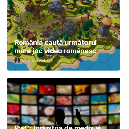
România caută următorul
mare joc video românesc
Cristi Dorombach
3
min
PwC: Industria de media și