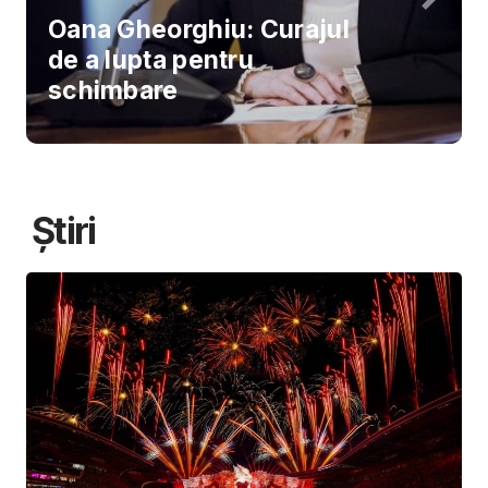
Oana Gheorghiu: Curajul
de a lupta pentru
schimbare
Știri