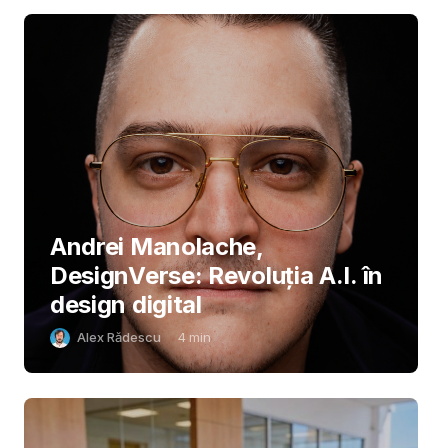
Andrei Manolache,
DesignVerse: Revoluția A.I. în
design digital
Alex Rădescu
4
min