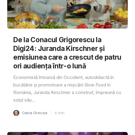
De la Conacul Grigorescu la
Digi24: Juranda Kirschner și
emisiunea care a crescut de patru
ori audiența într-o lună
Economistă întoarsă din Occident, autodidactă în
bucătărie și promotoare a mișcării Slow Food în
România, Juranda Kirschner a construit, împreună cu
soțul său...
Oana Grecea
4
min