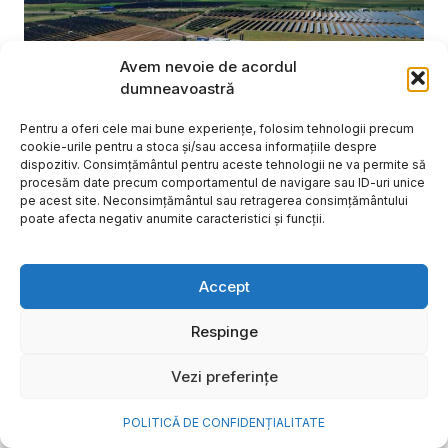
Avem nevoie de acordul
dumneavoastră
Pentru a oferi cele mai bune experiențe, folosim tehnologii precum
cookie-urile pentru a stoca și/sau accesa informațiile despre
dispozitiv. Consimțământul pentru aceste tehnologii ne va permite să
procesăm date precum comportamentul de navigare sau ID-uri unice
pe acest site. Neconsimțământul sau retragerea consimțământului
poate afecta negativ anumite caracteristici și funcții.
NOVA Power & Gas: un program
Accept
de investiții de un miliard de
euro și o nouă promisiune de
Respinge
brand: „Energie simplă. Pentru
Vezi preferințe
o viață mai bună”
POLITICĂ DE CONFIDENȚIALITATE
După aproape 20 de ani în care a investit în