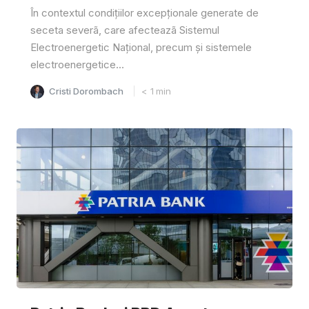
În contextul condițiilor excepționale generate de
seceta severã, care afecteazã Sistemul
Electroenergetic Național, precum și sistemele
electroenergetice...
Cristi Dorombach
< 1
min