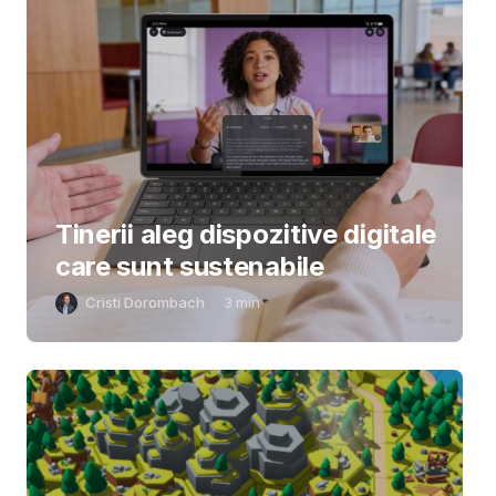
Tinerii aleg dispozitive digitale
care sunt sustenabile
Cristi Dorombach
3
min