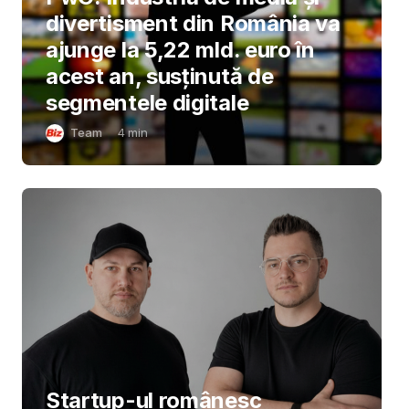
divertisment din România va
ajunge la 5,22 mld. euro în
acest an, susținută de
segmentele digitale
Team
4
min
Startup-ul românesc