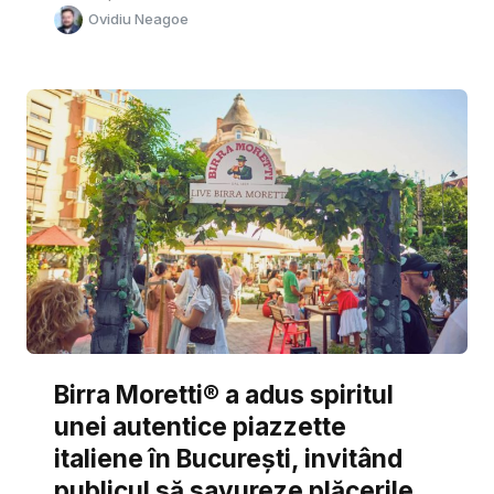
Ovidiu Neagoe
Birra Moretti® a adus spiritul
unei autentice piazzette
italiene în București, invitând
publicul să savureze plăcerile