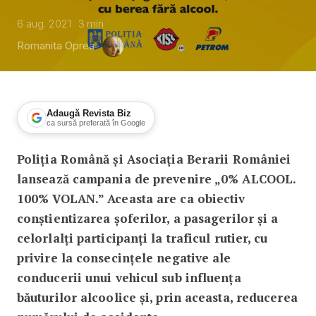
6 aug. 2021
3
min
Romanita Oprea
Adaugă Revista Biz
ca sursă preferată în Google
Poliția Română și Asociația Berarii României
0% ALCOOL! 100% VOLAN!, o campanie 
lansează campania de prevenire „0% ALCOOL.
100% VOLAN.” Aceasta are ca obiectiv
conștientizarea șoferilor, a pasagerilor şi a
celorlalți participanți la traficul rutier, cu
privire la consecințele negative ale
conducerii unui vehicul sub influența
băuturilor alcoolice și, prin aceasta, reducerea