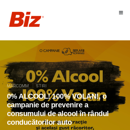
MARCOMM
STIRI
0% ALCOOL! 100% VOLAN!, o
campanie de prevenire a
consumului de alcool în rândul
conducătorilor auto