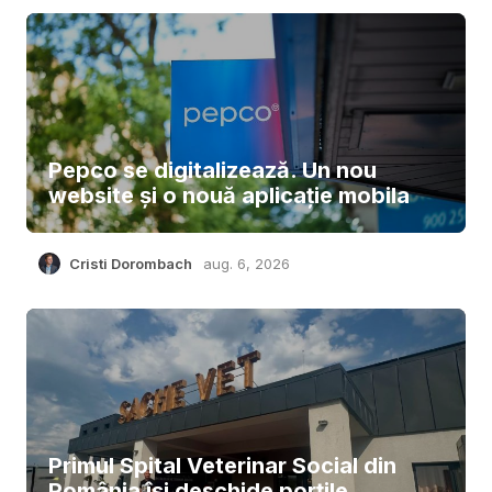
Pepco se digitalizează. Un nou
website și o nouă aplicație mobila
Cristi Dorombach
aug. 6, 2026
Primul Spital Veterinar Social din
România își deschide porțile