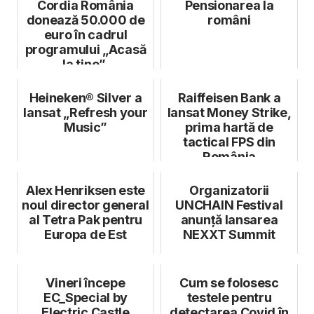
Cordia România
Pensionarea la
donează 50.000 de
români
euro în cadrul
programului „Acasă
la tine”
Heineken® Silver a
Raiffeisen Bank a
lansat „Refresh your
lansat Money Strike,
Music”
prima hartă de
tactical FPS din
România
Alex Henriksen este
Organizatorii
noul director general
UNCHAIN Festival
al Tetra Pak pentru
anunță lansarea
Europa de Est
NEXXT Summit
Vineri începe
Cum se folosesc
EC_Special by
testele pentru
Electric Castle
detectarea Covid în