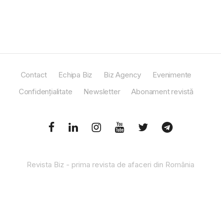
Contact
Echipa Biz
Biz Agency
Evenimente
Confidențialitate
Newsletter
Abonament revistă
Revista Biz - prima revista de afaceri din România