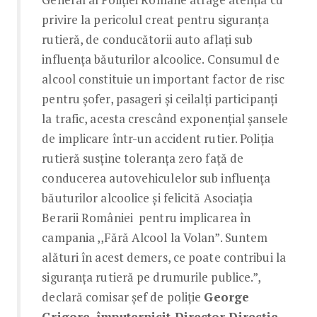
privire la pericolul creat pentru siguranţa
rutieră, de conducătorii auto aflați sub
influența băuturilor alcoolice. Consumul de
alcool constituie un important factor de risc
pentru șofer, pasageri și ceilalți participanți
la trafic, acesta crescând exponențial şansele
de implicare într-un accident rutier. Poliția
rutieră susține toleranța zero față de
conducerea autovehiculelor sub influenţa
băuturilor alcoolice și felicită Asociația
Berarii României pentru implicarea în
campania ,,Fără Alcool la Volan”. Suntem
alături în acest demers, ce poate contribui la
siguranța rutieră pe drumurile publice.”,
declară comisar șef de poliție
George
Grigore, împuternicit Director Direcție