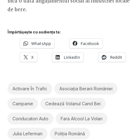
încă o dată angajamentul social al industriei locale
de bere.
Împărtășește cu audiența ta:
WhatsApp
Facebook
X
LinkedIn
Reddit
Activare În Trafic
Asociația Berarii României
Campanie
Cedează Volanul Cand Bei
Conducatori Auto
Fara Alcool La Volan
Julia Leferman
Poliția Română