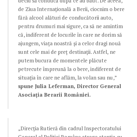
decid să conducă după ce au băut. De aceea,
de Ziua Internațională a Berii, ciocnim o bere
fără alcool alături de conducătorii auto,
pentru drumuri mai sigure, ca să ne amintim
că, indiferent de locurile în care ne dorim să
ajungem, viața noastră și a celor dragi nouă
sunt cele mai de preț destinații. Astfel, ne
putem bucura de momentele plăcute
petrecute împreună la o bere, indiferent de
situația în care ne aflăm, la volan sau nu,”
spune Julia Leferman, Director General
Asociația Berarii României.
„Direcția Rutieră din cadrul Inspectoratului
General al Poliţiei Române atrage atenția cu