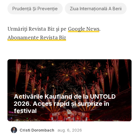
Prudență Și Prevenție
Ziua Internațională A Berii
Urmăriți Revista Biz și pe
Google News
.
Abonamente Revista Biz
Activările Kaufland de la UNTOLD
2026. Acces rapid și surprize în
festival
Cristi Dorombach
aug. 6, 2026