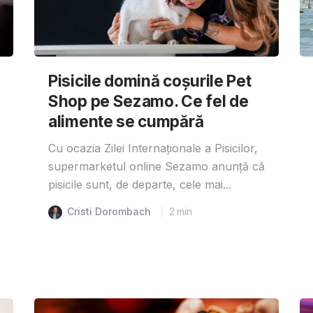
Pisicile domină coșurile Pet
Shop pe Sezamo. Ce fel de
alimente se cumpără
Cu ocazia Zilei Internaționale a Pisicilor,
supermarketul online Sezamo anunță că
pisicile sunt, de departe, cele mai...
Cristi Dorombach
2
min