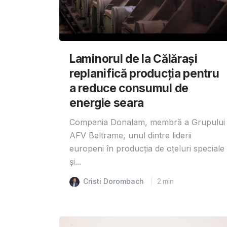
Laminorul de la Călărași
replanifică producția pentru
a reduce consumul de
energie seara
Compania Donalam, membră a Grupului
AFV Beltrame, unul dintre liderii
europeni în producția de oțeluri speciale
și...
Cristi Dorombach
2
min