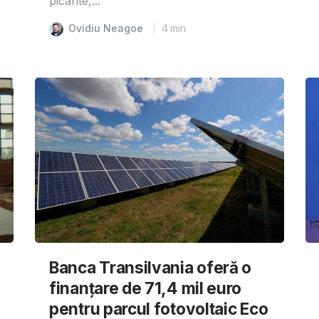
picante,...
Ovidiu Neagoe
4
min
Banca Transilvania oferă o
finanțare de 71,4 mil euro
pentru parcul fotovoltaic Eco