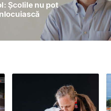
Gabriel Barliga
Oana Gheorghiu: Curajul de a 
pentru schimbare