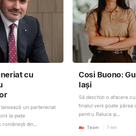
neriat cu
Cosi Buono: Gust
u
Iași
or
Să deschizi o afacere cu
finalul verii poate părea 
lansează un parteneriat
pentru Raluca și...
rii la piețe
 românești din...
Team
7
min