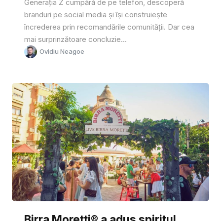
Generația Z cumpără de pe telefon, descoperă
branduri pe social media și își construiește
încrederea prin recomandările comunității. Dar cea
mai surprinzătoare concluzie...
Ovidiu Neagoe
Birra Moretti® a adus spiritul