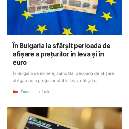
În Bulgaria ia sfârşit perioada de
afișare a prețurilor în ​​leva și în
euro
În Bulgaria se încheie, sâmbătă, perioada de afișare
obligatorie a prețurilor atât în ​​leva, cât și în...
Team
< 1
min