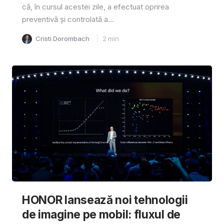
că, în cursul acestei zile, a efectuat oprirea
preventivă și controlată a...
Cristi Dorombach
2
min
HONOR lansează noi tehnologii
de imagine pe mobil: fluxul de