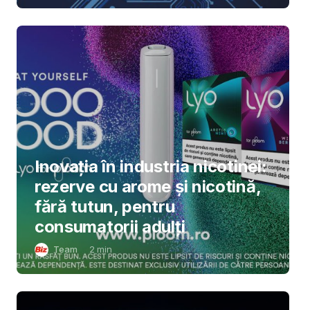
Inovația în industria nicotinei:
rezerve cu arome și nicotină,
fără tutun, pentru
consumatorii adulți
Team
2
min