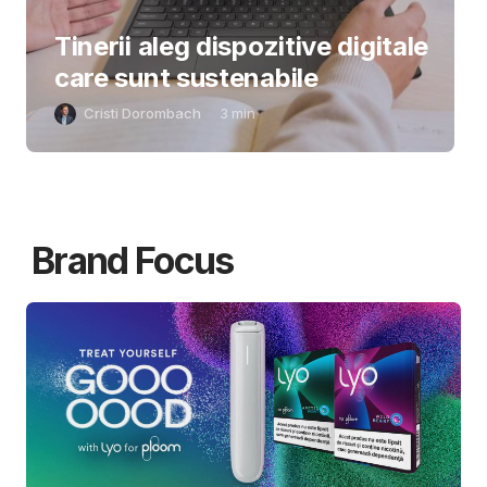
Tinerii aleg dispozitive digitale
care sunt sustenabile
Cristi Dorombach
3
min
Brand Focus