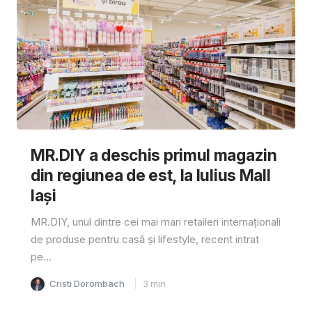
MR.DIY a deschis primul magazin
din regiunea de est, la Iulius Mall
Iași
MR.DIY, unul dintre cei mai mari retaileri internaționali
de produse pentru casă și lifestyle, recent intrat
pe...
Cristi Dorombach
3
min