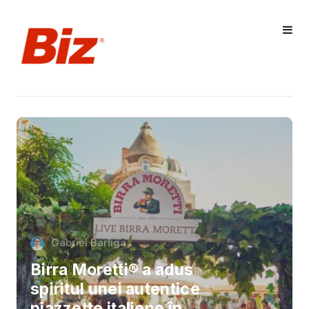
Gabriel Barliga
Birra Moretti® a adus
spiritul unei autentice
piazzette italiene în