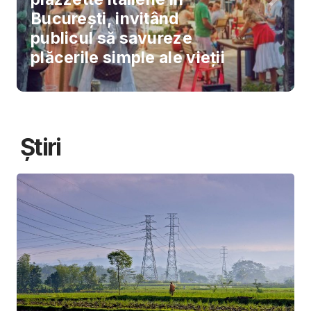
București, invitând
publicul să savureze
plăcerile simple ale vieții
Știri