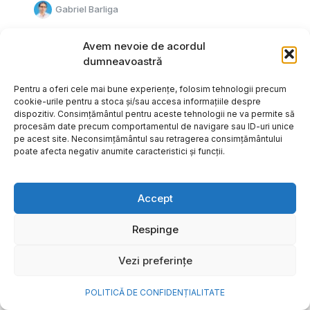
Gabriel Barliga
Avem nevoie de acordul
dumneavoastră
Pentru a oferi cele mai bune experiențe, folosim tehnologii precum
cookie-urile pentru a stoca și/sau accesa informațiile despre
dispozitiv. Consimțământul pentru aceste tehnologii ne va permite să
procesăm date precum comportamentul de navigare sau ID-uri unice
pe acest site. Neconsimțământul sau retragerea consimțământului
poate afecta negativ anumite caracteristici și funcții.
Accept
Respinge
Cum transformi cele mai
Vezi preferințe
frumoase amintiri ale verii într-
o bijuterie Pandora pe care o
POLITICĂ DE CONFIDENȚIALITATE
porți zi de zi