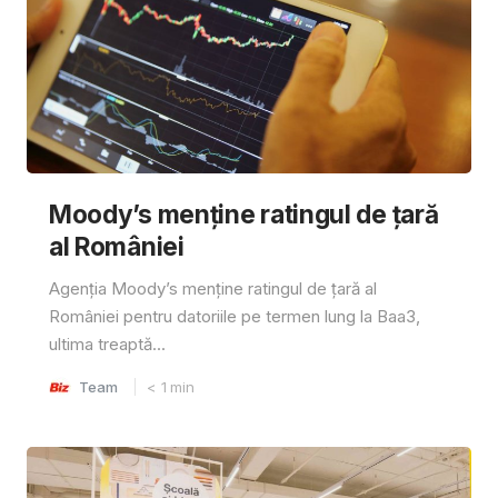
Moody’s menține ratingul de țară
al României
Agenția Moody’s menține ratingul de țară al
României pentru datoriile pe termen lung la Baa3,
ultima treaptă...
Team
< 1
min