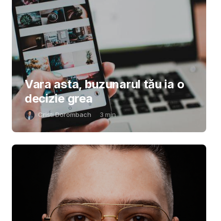
Vara asta, buzunarul tău ia o
decizie grea
Cristi Dorombach
3
min