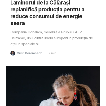
Laminorul de la Călărași
replanifică producția pentru a
reduce consumul de energie
seara
Compania Donalam, membră a Grupului AFV
Beltrame, unul dintre liderii europeni în producția de
oțeluri speciale și...
Cristi Dorombach
2
min