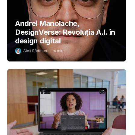
Andrei Manolache,
DesignVerse: Revoluția A.I. în
design digital
Alex Rădescu
4
min