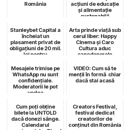
România
acțiuni de educație
și alimentație
sustenabilă
Stanleybet Capital a
Arta prinde viață sub
încheiat un
cerul liber: Happy
plasament privat de
Cinema și Caro
obligațiuni de 20 mil.
Cultura aduc
lei pentru
capodoperele
dezvoltarea o...
marilor maeștri ai...
Mesajele trimise pe
VIDEO: Cum să te
WhatsApp nu sunt
menții în formă chiar
confidențiale.
dacă stai acasă
Moderatorii le pot
vedea
Cum poți obține
Creators Festival,
bilete la UNTOLD
festival dedicat
dacă donezi sânge.
creatorilor de
Calendarul
conținut din România