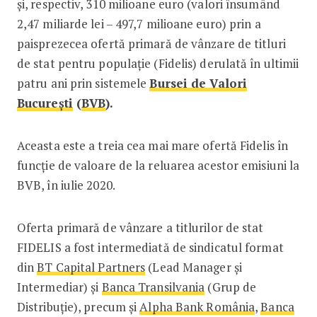
și, respectiv, 310 milioane euro (valori însumând
2,47 miliarde lei – 497,7 milioane euro) prin a
paisprezecea ofertă primară de vânzare de titluri
de stat pentru populație (Fidelis) derulată în ultimii
patru ani prin sistemele
Bursei de Valori
București
(
BVB
).
Aceasta este a treia cea mai mare ofertă Fidelis în
funcție de valoare de la reluarea acestor emisiuni la
BVB, în iulie 2020.
Oferta primară de vânzare a titlurilor de stat
FIDELIS a fost intermediată de sindicatul format
din
BT Capital Partners
(Lead Manager și
Intermediar) și
Banca Transilvania
(Grup de
Distribuție), precum și
Alpha Bank România
,
Banca