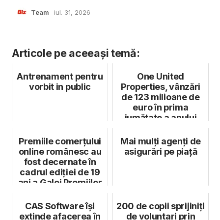
Team
iul. 31, 2026
Articole pe aceeași temă:
Antrenament pentru
One United
vorbit in public
Properties, vânzări
de 123 milioane de
euro în prima
jumătate a anului
2024
Premiile comerțului
Mai mulți agenți de
online românesc au
asigurări pe piață
fost decernate în
cadrul ediției de 19
ani a Galei Premiilor
...
CAS Software își
200 de copii sprijiniți
extinde afacerea în
de voluntari prin