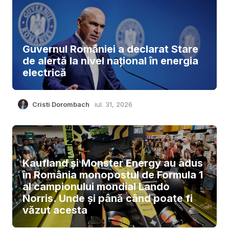
Guvernul României a declarat Stare
de alertă la nivel național în energia
electrică
Cristi Dorombach
iul. 31, 2026
Kaufland și Monster Energy au adus
în România monopostul de Formula 1
al campionului mondial Lando
Norris. Unde și până când poate fi
văzut acesta