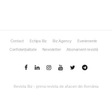
Contact
Echipa Biz
Biz Agency
Evenimente
Confidențialitate
Newsletter
Abonament revistă
Revista Biz - prima revista de afaceri din România