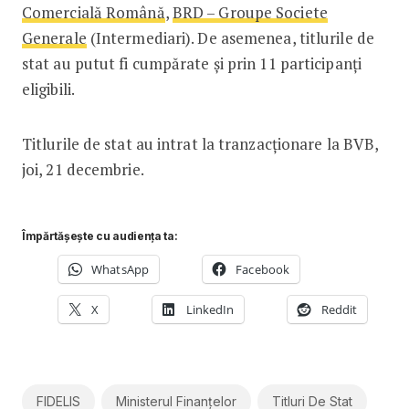
Comercială Română
,
BRD – Groupe Societe
Generale
(Intermediari). De asemenea, titlurile de
stat au putut fi cumpărate și prin 11 participanți
eligibili.
Titlurile de stat au intrat la tranzacționare la BVB,
joi, 21 decembrie.
Împărtășește cu audiența ta:
WhatsApp
Facebook
X
LinkedIn
Reddit
FIDELIS
Ministerul Finanțelor
Titluri De Stat