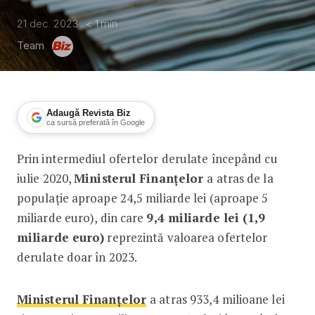
21 dec. 2023
< 1
min
Team
Adaugă Revista Biz
ca sursă preferată în Google
Prin intermediul ofertelor derulate începând cu
9,4 miliarde lei a atras în 2023 Ministe
iulie 2020,
Ministerul Finanțelor
a atras de la
populație aproape 24,5 miliarde lei (aproape 5
miliarde euro), din care
9,4 miliarde lei (1,9
miliarde euro)
reprezintă valoarea ofertelor
derulate doar în 2023.
Ministerul Finanțelor
a atras 933,4 milioane lei