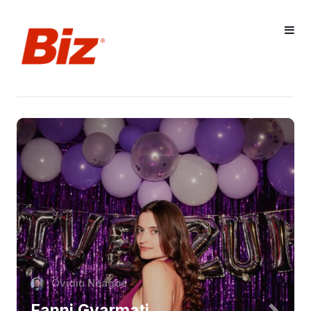
Ovidiu Neagoe
Fanni Gyarmati,