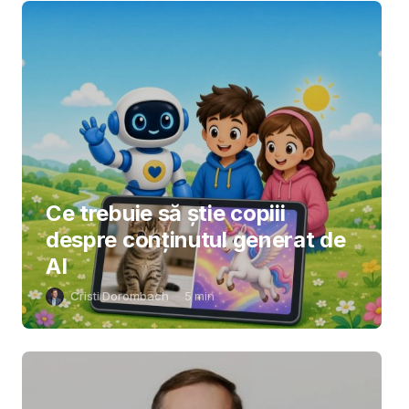
Ce trebuie să știe copiii
despre conținutul generat de
AI
Cristi Dorombach
5
min