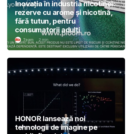
Inovația în industria nicotinei:
rezerve cu arome și nicotină,
fără tutun, pentru
consumatorii adulți
Team
2
min
HONOR lansează noi
tehnologii de imagine pe