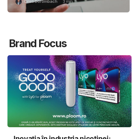
Cristi Dorombach
3
min
Brand Focus
Inovația în industria nicotinei: