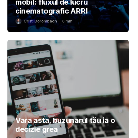
mobil: fluxul de lucru
cinematografic ARRI
Cristi Dorombach
6
min
Vara asta, buzunarul tău ia o
decizie grea