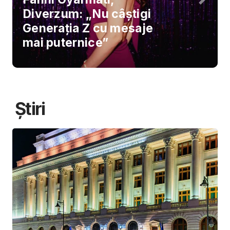
Diverzum: „Nu câștigi
Generația Z cu mesaje
mai puternice”
Știri