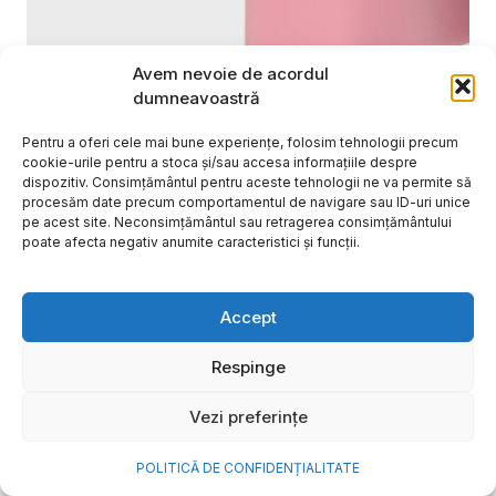
Avem nevoie de acordul
dumneavoastră
Pentru a oferi cele mai bune experiențe, folosim tehnologii precum
cookie-urile pentru a stoca și/sau accesa informațiile despre
dispozitiv. Consimțământul pentru aceste tehnologii ne va permite să
procesăm date precum comportamentul de navigare sau ID-uri unice
pe acest site. Neconsimțământul sau retragerea consimțământului
poate afecta negativ anumite caracteristici și funcții.
Cum transformi cele mai
frumoase amintiri ale verii într-
Accept
o bijuterie Pandora pe care o
Respinge
porți zi de zi
Vezi preferințe
Vara este, pentru mulți dintre noi, anotimpul în care
se întâmplă cele mai importante lucruri. Plecăm în
POLITICĂ DE CONFIDENȚIALITATE
vacanțe pe care le planificăm luni...