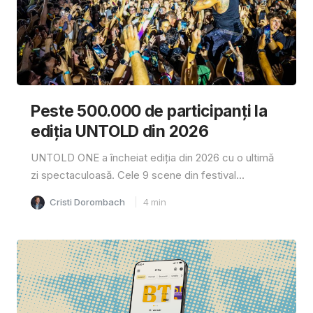
Peste 500.000 de participanți la
ediția UNTOLD din 2026
UNTOLD ONE a încheiat ediția din 2026 cu o ultimă
zi spectaculoasă. Cele 9 scene din festival...
Cristi Dorombach
4
min