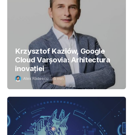
Krzysztof Kaziów, Google
Cloud Varșovia: Arhitectura
inovaţiei
Alex Rădescu
5
min