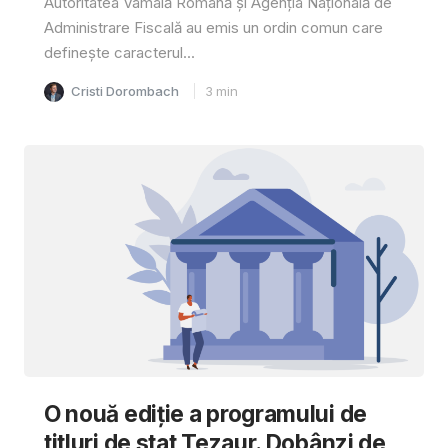
Autoritatea Vamală Română și Agenția Națională de
Administrare Fiscală au emis un ordin comun care
definește caracterul...
Cristi Dorombach
3
min
O nouă ediție a programului de
titluri de stat Tezaur. Dobânzi de