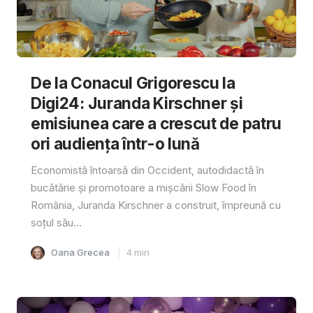
De la Conacul Grigorescu la
Digi24: Juranda Kirschner și
emisiunea care a crescut de patru
ori audiența într-o lună
Economistă întoarsă din Occident, autodidactă în
bucătărie și promotoare a mișcării Slow Food în
România, Juranda Kirschner a construit, împreună cu
soțul său...
Oana Grecea
4
min