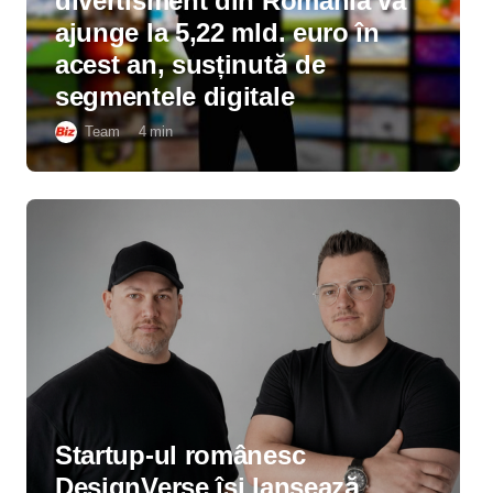
divertisment din România va
ajunge la 5,22 mld. euro în
acest an, susținută de
segmentele digitale
Team
4
min
Startup-ul românesc
DesignVerse își lansează