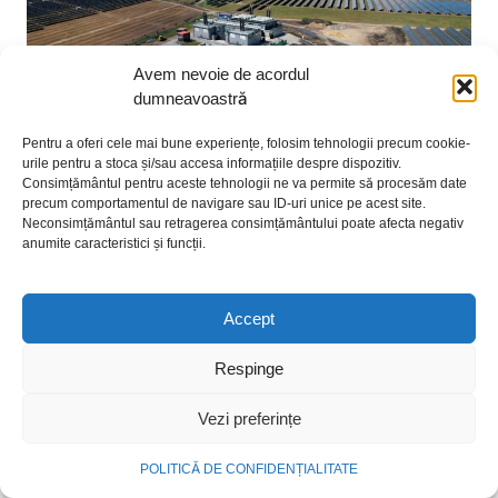
Avem nevoie de acordul
dumneavoastră
Pentru a oferi cele mai bune experiențe, folosim tehnologii precum cookie-
urile pentru a stoca și/sau accesa informațiile despre dispozitiv.
Consimțământul pentru aceste tehnologii ne va permite să procesăm date
precum comportamentul de navigare sau ID-uri unice pe acest site.
Neconsimțământul sau retragerea consimțământului poate afecta negativ
anumite caracteristici și funcții.
NOVA Power & Gas: un
program de investiții de un
Accept
miliard de euro și o nouă
promisiune de brand: „Energie
Respinge
simplă. Pentru o viață mai
Vezi preferințe
bună”
POLITICĂ DE CONFIDENȚIALITATE
După aproape 20 de ani în care a investit în