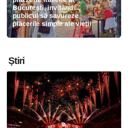
Școlile nu pot permite AI-
ului să înlocuiască
gândirea elevilor
Știri