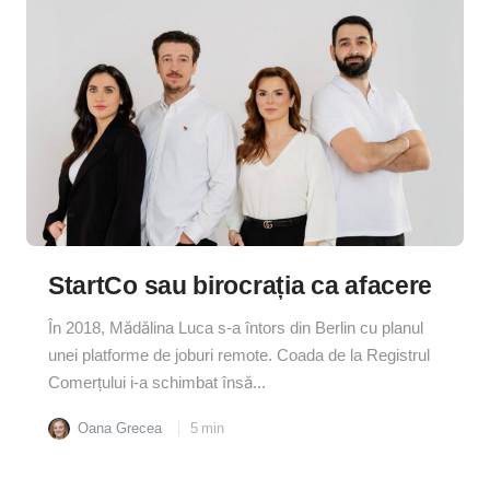
StartCo sau birocrația ca afacere
În 2018, Mădălina Luca s-a întors din Berlin cu planul
unei platforme de joburi remote. Coada de la Registrul
Comerțului i-a schimbat însă...
Oana Grecea
5
min