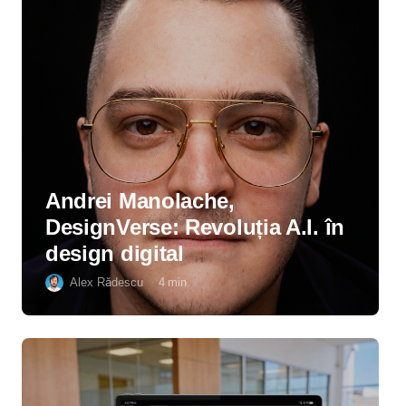
Andrei Manolache,
DesignVerse: Revoluția A.I. în
design digital
Alex Rădescu
4
min