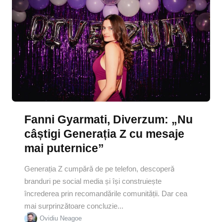
Fanni Gyarmati, Diverzum: „Nu
câștigi Generația Z cu mesaje
mai puternice”
Generația Z cumpără de pe telefon, descoperă
branduri pe social media și își construiește
încrederea prin recomandările comunității. Dar cea
mai surprinzătoare concluzie...
Ovidiu Neagoe