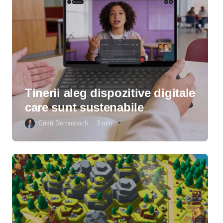
Tinerii aleg dispozitive digitale
care sunt sustenabile
Cristi Dorombach
3
min