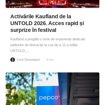
Activările Kaufland de la
UNTOLD 2026. Acces rapid și
surprize în festival
Kaufland a pregătit o serie de experiențe dedicate
iubitorilor de distracție la cea de-a 11-a ediție
UNTOLD,...
Cristi Dorombach
4
min