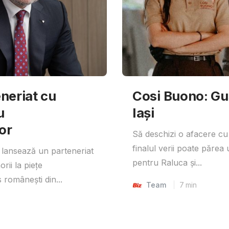
neriat cu
Cosi Buono: Gust
u
Iași
or
Să deschizi o afacere cu
finalul verii poate părea 
lansează un parteneriat
pentru Raluca și...
rii la piețe
 românești din...
Team
7
min