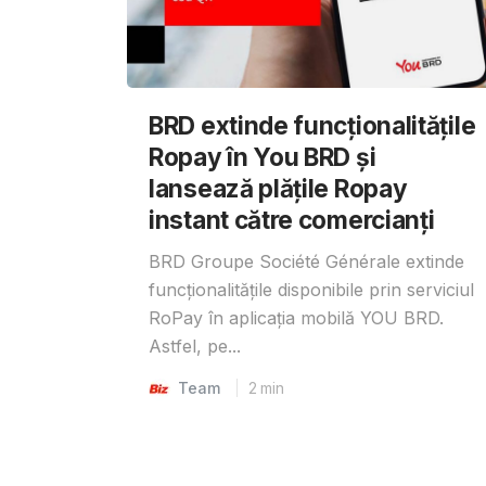
BRD extinde funcționalitățile
Ropay în You BRD și
lansează plățile Ropay
instant către comercianți
BRD Groupe Société Générale extinde
funcționalitățile disponibile prin serviciul
RoPay în aplicația mobilă YOU BRD.
Astfel, pe...
Team
2
min