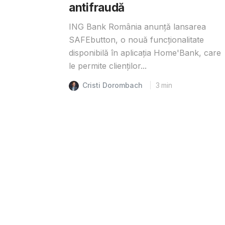
antifraudă
ING Bank România anunță lansarea
SAFEbutton, o nouă funcționalitate
disponibilă în aplicația Home'Bank, care
le permite clienților...
Cristi Dorombach
3
min