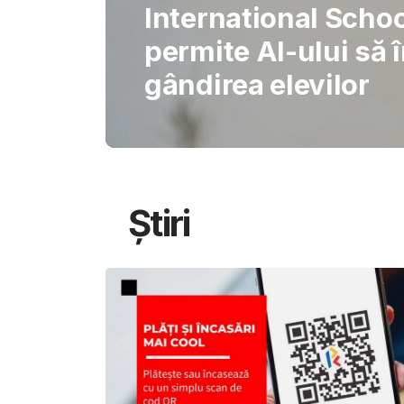
Gabriel Barliga
Oana Gheorghiu: Cu
pentru schimbare
Știri