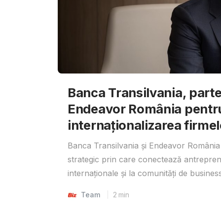
Banca Transilvania, parte
Endeavor România pentr
internaționalizarea firmel
Banca Transilvania și Endeavor România 
strategic prin care conectează antrepreno
internaționale și la comunități de business
Team
2
min