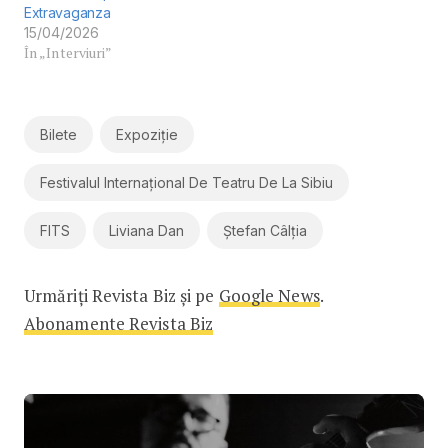
Extravaganza
15/04/2026
În „Interviuri”
Bilete
Expoziție
Festivalul Internațional De Teatru De La Sibiu
FITS
Liviana Dan
Ștefan Câlția
Urmăriți Revista Biz și pe
Google News
.
Abonamente Revista Biz