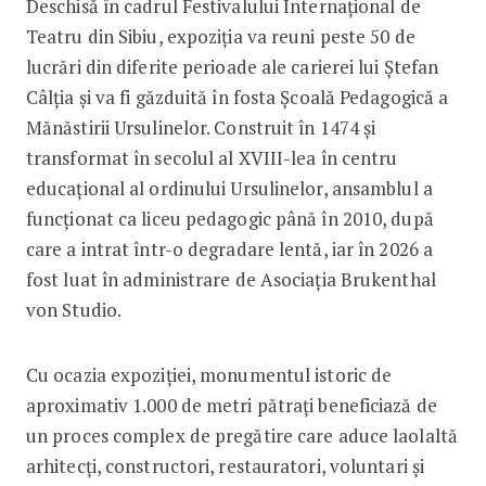
Deschisă în cadrul Festivalului Internațional de
Teatru din Sibiu, expoziția va reuni peste 50 de
lucrări din diferite perioade ale carierei lui Ștefan
Câlția și va fi găzduită în fosta Școală Pedagogică a
Mănăstirii Ursulinelor. Construit în 1474 și
transformat în secolul al XVIII-lea în centru
educațional al ordinului Ursulinelor, ansamblul a
funcționat ca liceu pedagogic până în 2010, după
care a intrat într-o degradare lentă, iar în 2026 a
fost luat în administrare de Asociația Brukenthal
von Studio.
Cu ocazia expoziției, monumentul istoric de
aproximativ 1.000 de metri pătrați beneficiază de
un proces complex de pregătire care aduce laolaltă
arhitecți, constructori, restauratori, voluntari și