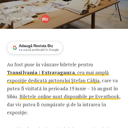
8 iun. 2026
4
min
Partner Content
Adaugă Revista Biz
ca sursă preferată în Google
Au fost puse în vânzare biletele pentru
Au fost puse în vânzare biletele pent
Transilvania | Extravaganza
, cea mai amplă
expoziție dedicată pictorului Ștefan Câlția
, care va
putea fi vizitată în perioada 19 iunie – 16 august în
Sibiu.
Biletele online sunt disponibile pe Eventbook
,
dar vir putea fi cumpărate și de la intrarea în
expoziție.