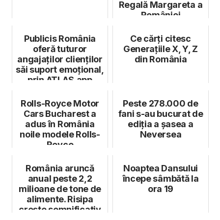
Regală Margareta a
României
Publicis România
Ce cărți citesc
oferă tuturor
Generațiile X, Y, Z
angajaților clienților
din România
săi suport emoțional,
prin ATLAS.app
Rolls-Royce Motor
Peste 278.000 de
Cars Bucharest a
fani s-au bucurat de
adus în România
ediția a șasea a
noile modele Rolls-
Neversea
Royce
România aruncă
Noaptea Dansului
anual peste 2,2
începe sâmbătă la
milioane de tone de
ora 19
alimente. Risipa
crește semnificativ
de Paște