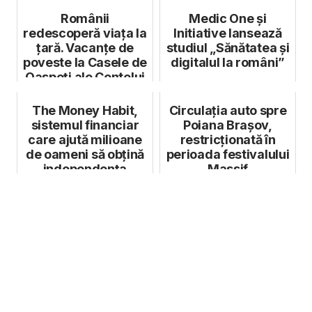
Românii
Medic One și
redescoperă viața la
Initiative lansează
țară. Vacanțe de
studiul „Sănătatea și
poveste la Casele de
digitalul la români”
Oaspeți ale Contelui
Kálnoky
The Money Habit,
Circulația auto spre
sistemul financiar
Poiana Brașov,
care ajută milioane
restricționată în
de oameni să obțină
perioada festivalului
independența
Massif
financiară