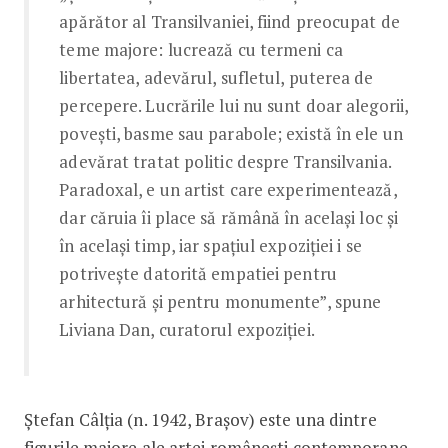
apărător al Transilvaniei, fiind preocupat de
teme majore: lucrează cu termeni ca
libertatea, adevărul, sufletul, puterea de
percepere. Lucrările lui nu sunt doar alegorii,
povești, basme sau parabole; există în ele un
adevărat tratat politic despre Transilvania.
Paradoxal, e un artist care experimentează,
dar căruia îi place să rămână în același loc și
în același timp, iar spațiul expoziției i se
potrivește datorită empatiei pentru
arhitectură și pentru monumente”, spune
Liviana Dan, curatorul expoziției.
Ștefan Câlția (n. 1942, Brașov) este una dintre
figurile majore ale artei românești contemporane,