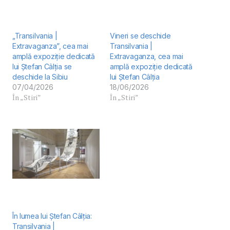
„Transilvania |
Vineri se deschide
Extravaganza”, cea mai
Transilvania |
amplă expoziție dedicată
Extravaganza, cea mai
lui Ștefan Câlția se
amplă expoziție dedicată
deschide la Sibiu
lui Ștefan Câlția
07/04/2026
18/06/2026
În „Stiri”
În „Stiri”
În lumea lui Ștefan Câlția:
Transilvania |