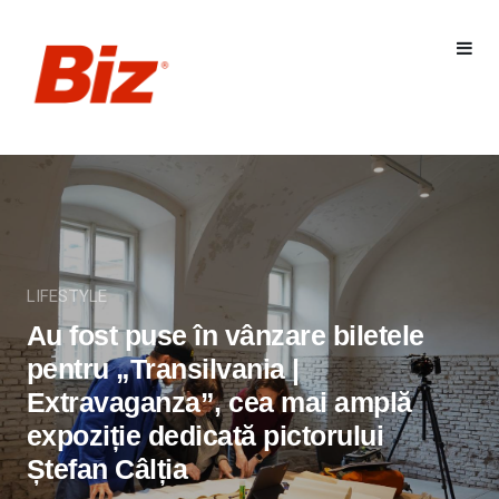
LIFESTYLE
Au fost puse în vânzare biletele
pentru „Transilvania |
Extravaganza”, cea mai amplă
expoziție dedicată pictorului
Ștefan Câlția