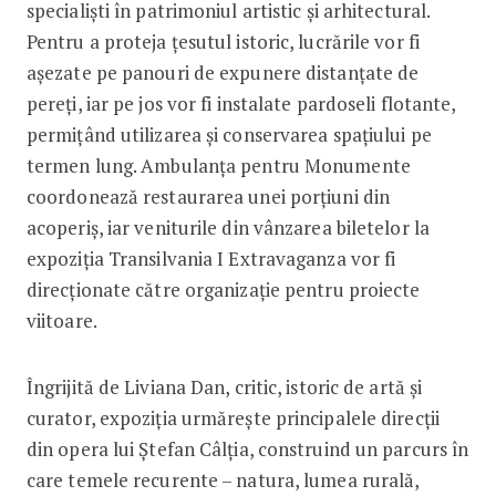
specialiști în patrimoniul artistic și arhitectural.
Pentru a proteja țesutul istoric, lucrările vor fi
așezate pe panouri de expunere distanțate de
pereți, iar pe jos vor fi instalate pardoseli flotante,
permițând utilizarea și conservarea spațiului pe
termen lung. Ambulanța pentru Monumente
coordonează restaurarea unei porțiuni din
acoperiș, iar veniturile din vânzarea biletelor la
expoziția Transilvania I Extravaganza vor fi
direcționate către organizație pentru proiecte
viitoare.
Îngrijită de Liviana Dan, critic, istoric de artă și
curator, expoziția urmărește principalele direcții
din opera lui Ștefan Câlția, construind un parcurs în
care temele recurente – natura, lumea rurală,