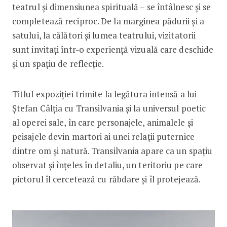
teatrul și dimensiunea spirituală – se întâlnesc și se
completează reciproc. De la marginea pădurii și a
satului, la călători și lumea teatrului, vizitatorii
sunt invitați într-o experiență vizuală care deschide
și un spațiu de reflecție.
Titlul expoziției trimite la legătura intensă a lui
Ștefan Câlția cu Transilvania și la universul poetic
al operei sale, în care personajele, animalele și
peisajele devin martori ai unei relații puternice
dintre om și natură. Transilvania apare ca un spațiu
observat și înțeles în detaliu, un teritoriu pe care
pictorul îl cercetează cu răbdare și îl protejează.