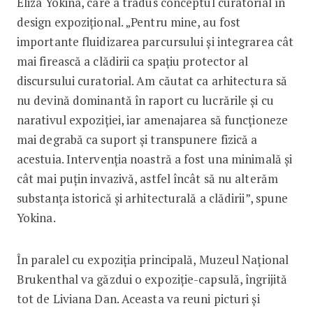
Eliza Yokina, care a tradus conceptul curatorial în
design expozițional. „Pentru mine, au fost
importante fluidizarea parcursului și integrarea cât
mai firească a clădirii ca spațiu protector al
discursului curatorial. Am căutat ca arhitectura să
nu devină dominantă în raport cu lucrările și cu
narativul expoziției, iar amenajarea să funcționeze
mai degrabă ca suport și transpunere fizică a
acestuia. Intervenția noastră a fost una minimală și
cât mai puțin invazivă, astfel încât să nu alterăm
substanța istorică și arhitecturală a clădirii”, spune
Yokina.
În paralel cu expoziția principală, Muzeul Național
Brukenthal va găzdui o expoziție-capsulă, îngrijită
tot de Liviana Dan. Aceasta va reuni picturi și