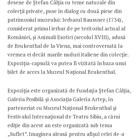
desene de Ștefan Câlția cu teme naturale din
colecții private, puse în dialog cu două piese din
patrimoniul muzeului: Ierbarul Baussner (1734),
considerat primul ierbar de pe teritoriul actual al
României, și Animali Esotici (secolul XVIII), adusă
de Brukenthal de la Viena, mai controversată la
vremea ei decât marile nuduri italiene din colecție.
Expoziția-capsulă va putea fi vizitată în baza unui
bilet de acces la Muzeul Național Brukenthal.
Expoziția este organizată de Fundația Ștefan Câlția,
Galeria Posibilă și Asociația Galeria Artep, în
parteneriat cu Muzeul Național Brukenthal și
Festivalul Internațional de Teatru Sibiu, a cărui
ediție din acest an este organizată sub tema
„Suflet”. Imaginea aleasă pentru afișul celei de-a