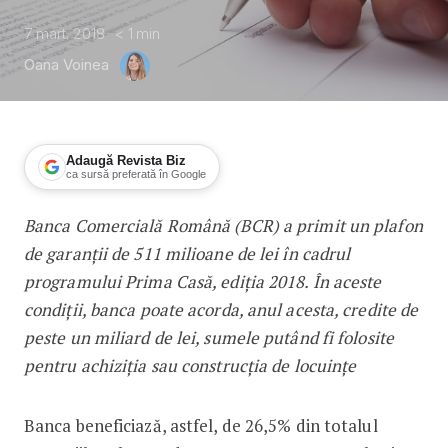
7 mart. 2018
< 1
min
Oana Voinea
Adaugă Revista Biz
ca sursă preferată în Google
Banca Comercială Română (BCR) a primit un plafon
BCR – credite de 1 miliard de lei prin
de garanții de 511 milioane de lei în cadrul
programului Prima Casă, ediția 2018. În aceste
condiții, banca poate acorda, anul acesta, credite de
peste un miliard de lei, sumele putând fi folosite
pentru achiziția sau construcția de locuințe
Banca beneficiază, astfel, de 26,5% din totalul