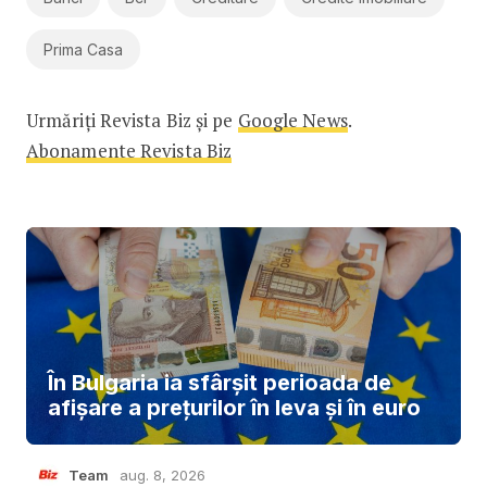
Prima Casa
Urmăriți Revista Biz și pe
Google News
.
Abonamente Revista Biz
În Bulgaria ia sfârşit perioada de
afișare a prețurilor în ​​leva și în euro
Team
aug. 8, 2026