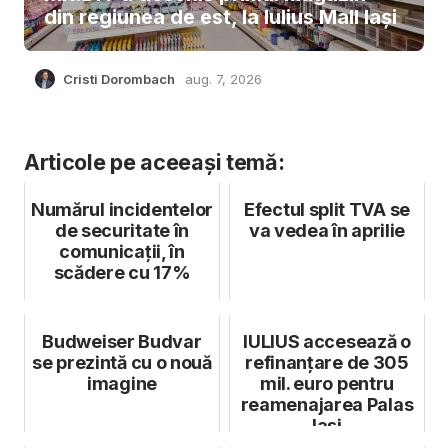
din regiunea de est, la Iulius Mall Iași
Cristi Dorombach
aug. 7, 2026
Articole pe aceeași temă:
Numărul incidentelor
Efectul split TVA se
de securitate în
va vedea în aprilie
comunicații, în
scădere cu 17%
Budweiser Budvar
IULIUS accesează o
se prezintă cu o nouă
refinanțare de 305
imagine
mil. euro pentru
reamenajarea Palas
Iași