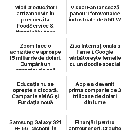
Micii producători
Visual Fan lansează
artizanali vin în
panouri fotovoltaice
premieră la
industriale de 550 W
FoodService &
Hospitality Expo
2024, alături de ...
Zoom face o
Ziua Internațională a
achiziție de aproape
Femeii. Google
15 miliarde de dolari.
sărbătorește femeile
Cumpără un
cu un doodle special
operator de call
center
Educația nu se
Apple a devenit
oprește niciodată.
prima companie de 3
Campanie eMAG și
trilioane de dolari
Fundația nouă
din lume
Samsung Galaxy S21
Finanțări pentru
FE 5G, dispobil în
antreprenori. Credite