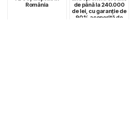
România
de până la 240.000
de lei, cu garanție de
90% acoperită de
UE