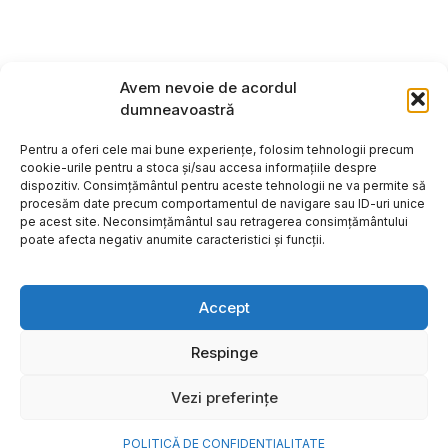
Avem nevoie de acordul
dumneavoastră
Pentru a oferi cele mai bune experiențe, folosim tehnologii precum
cookie-urile pentru a stoca și/sau accesa informațiile despre
dispozitiv. Consimțământul pentru aceste tehnologii ne va permite să
procesăm date precum comportamentul de navigare sau ID-uri unice
pe acest site. Neconsimțământul sau retragerea consimțământului
poate afecta negativ anumite caracteristici și funcții.
Accept
Respinge
Copyright ©2026
Hosting:
Vezi preferințe
POLITICĂ DE CONFIDENȚIALITATE