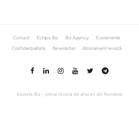
Contact
Echipa Biz
Biz Agency
Evenimente
Confidențialitate
Newsletter
Abonament revistă
Revista Biz - prima revista de afaceri din România