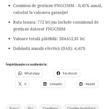
Comision de gestiune FNGCIMM – 0,45% anual,
calculat la valoarea garanţiei
Rata lunara: 772 lei (nu include comisionul de
gestiune datorat FNGCIMM
Valoare totală plătibilă: 284.652,81 lei
Dobândă anuală efectivă (DAE): 4,41%
Împărtășește cu audiența ta:
WhatsApp
Facebook
X
LinkedIn
Reddit
Banci
Bcr
Creditare
Credite Imobiliare