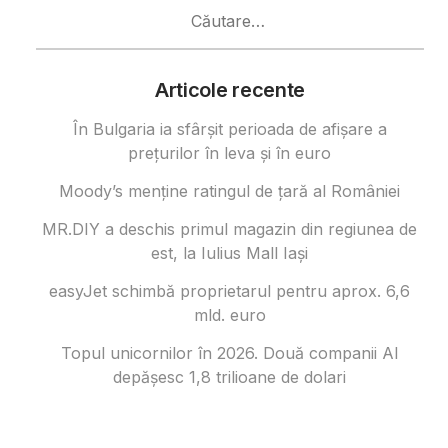
Caută
după:
Articole recente
În Bulgaria ia sfârşit perioada de afișare a
prețurilor în ​​leva și în euro
Moody’s menține ratingul de țară al României
MR.DIY a deschis primul magazin din regiunea de
est, la Iulius Mall Iași
easyJet schimbă proprietarul pentru aprox. 6,6
mld. euro
Topul unicornilor în 2026. Două companii AI
depășesc 1,8 trilioane de dolari