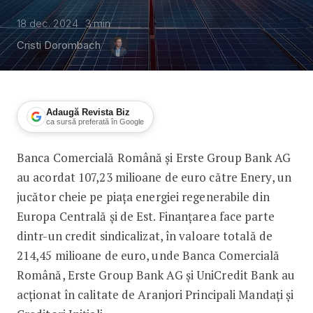
18 dec. 2024
3
min
Cristi Dorombach
Adaugă Revista Biz
ca sursă preferată în Google
Banca Comercială Română și Erste Group Bank AG
BCR și Erste Group finanțează Enery 
au acordat 107,23 milioane de euro către Enery, un
jucător cheie pe piața energiei regenerabile din
Europa Centrală și de Est. Finanțarea face parte
dintr-un credit sindicalizat, în valoare totală de
214,45 milioane de euro, unde Banca Comercială
Română, Erste Group Bank AG și UniCredit Bank au
acționat în calitate de Aranjori Principali Mandați și