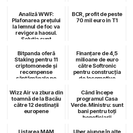
deschiderea celui
de-al 100-le...
Analiză WWF:
BCR, profit de peste
Plafonarea prețului
70 mil euro in T1
la lemnul de foc va
revigora haosul.
Soluția sunt
voucherele de com...
Bitpanda oferă
Finanțare de 4,5
Staking pentru 11
milioane de euro
criptomonede și
către Softronic
recompense
pentru construcția
săptămânale pe
de locomotive
investiții
electrice
Wizz Air va zbura din
Când începe
toamnă de la Bacău
programul Casa
către 12 destinații
Verde. Ministru: sunt
europene
bani pentru toți
beneficiarii
Listarea MAM
Uber ajunge în alte