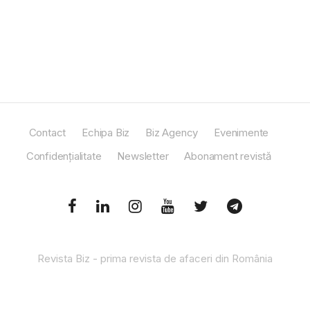
Contact
Echipa Biz
Biz Agency
Evenimente
Confidențialitate
Newsletter
Abonament revistă
Revista Biz - prima revista de afaceri din România