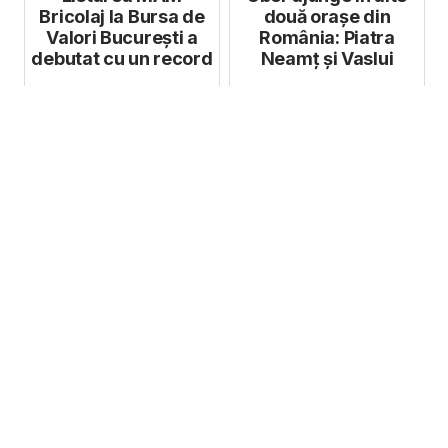
Bricolaj la Bursa de
două orașe din
Valori București a
România: Piatra
debutat cu un record
Neamț și Vaslui