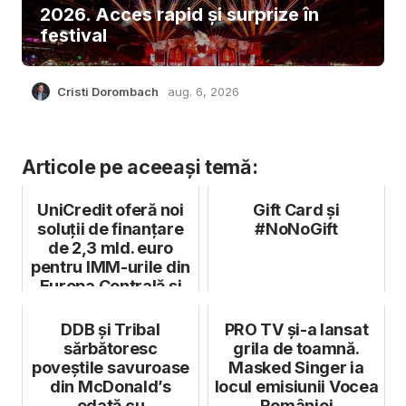
2026. Acces rapid și surprize în
festival
Cristi Dorombach
aug. 6, 2026
Articole pe aceeași temă:
UniCredit oferă noi
Gift Card și
soluții de finanțare
#NoNoGift
de 2,3 mld. euro
pentru IMM-urile din
Europa Centrală și
de...
DDB și Tribal
PRO TV și-a lansat
sărbătoresc
grila de toamnă.
poveștile savuroase
Masked Singer ia
din McDonald’s
locul emisiunii Vocea
odată cu
României