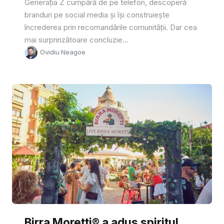
Generația Z cumpără de pe telefon, descoperă
branduri pe social media și își construiește
încrederea prin recomandările comunității. Dar cea
mai surprinzătoare concluzie...
Ovidiu Neagoe
Birra Moretti® a adus spiritul