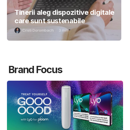
Tinerii aleg dispozitive digitale
care sunt sustenabile
Cristi Dorombach
3
min
Brand Focus