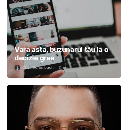
Vara asta, buzunarul tău ia o
decizie grea
Cristi Dorombach
3
min