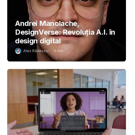
Andrei Manolache,
DesignVerse: Revoluția A.I. în
design digital
Alex Rădescu
4
min