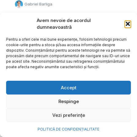
Gabriel Barliga
Avem nevoie de acordul
dumneavoastră
Pentru a oferi cele mai bune experiențe, folosim tehnologii precum
cookie-urile pentru a stoca și/sau accesa informațiile despre
dispozitiv. Consimțământul pentru aceste tehnologii ne va permite să
procesăm date precum comportamentul de navigare sau ID-uri unice
pe acest site. Neconsimțământul sau retragerea consimțământului
poate afecta negativ anumite caracteristici și funcții.
Accept
Respinge
Cum transformi cele mai
Vezi preferințe
frumoase amintiri ale verii într-
o bijuterie Pandora pe care o
POLITICĂ DE CONFIDENȚIALITATE
porți zi de zi