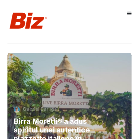
Gabriel Barliga
Birra Moretti® a adus
spiritul unei autentice
piazzette italiene în