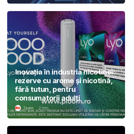
Inovația în industria nicotinei:
rezerve cu arome și nicotină,
fără tutun, pentru
consumatorii adulți
Team
2
min