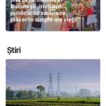
București, invitând
publicul să savureze
plăcerile simple ale vieții
Știri