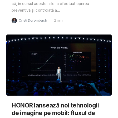
că, în cursul acestei zile, a efectuat oprirea
preventivă și controlată a...
Cristi Dorombach
2
min
HONOR lansează noi tehnologii
de imagine pe mobil: fluxul de