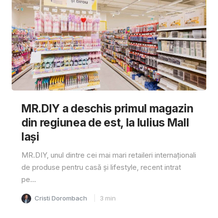
MR.DIY a deschis primul magazin
din regiunea de est, la Iulius Mall
Iași
MR.DIY, unul dintre cei mai mari retaileri internaționali
de produse pentru casă și lifestyle, recent intrat
pe...
Cristi Dorombach
3
min