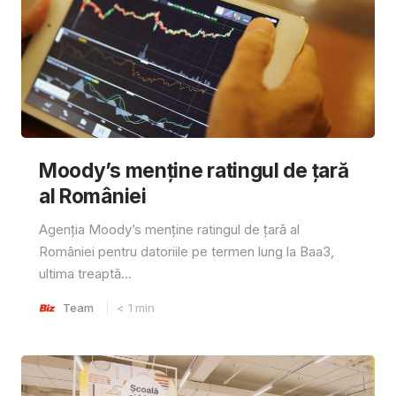
Moody’s menține ratingul de țară
al României
Agenția Moody’s menține ratingul de țară al
României pentru datoriile pe termen lung la Baa3,
ultima treaptă...
Team
< 1
min