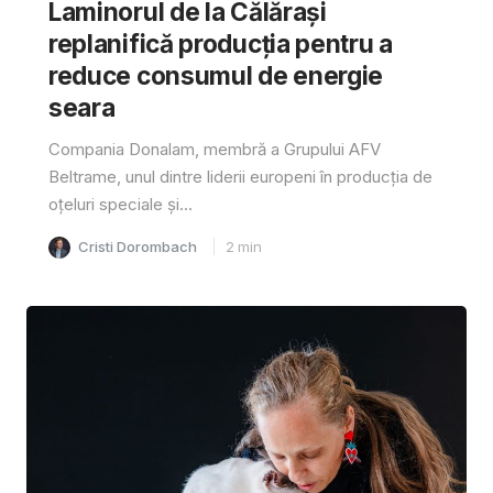
Laminorul de la Călărași
replanifică producția pentru a
reduce consumul de energie
seara
Compania Donalam, membră a Grupului AFV
Beltrame, unul dintre liderii europeni în producția de
oțeluri speciale și...
Cristi Dorombach
2
min