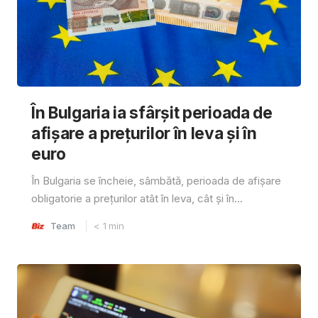
În Bulgaria ia sfârşit perioada de
afișare a prețurilor în ​​leva și în
euro
În Bulgaria se încheie, sâmbătă, perioada de afișare
obligatorie a prețurilor atât în ​​leva, cât și în...
Team
< 1
min