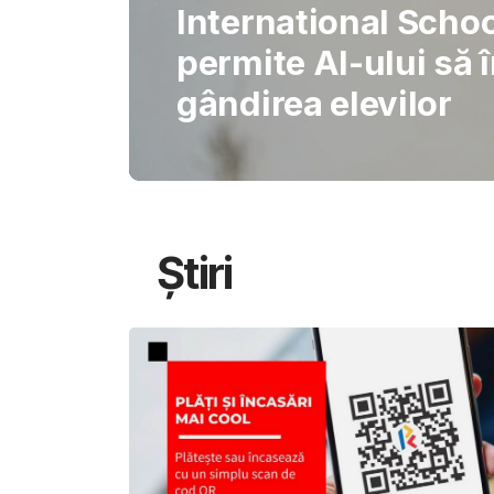
Gabriel Barliga
Oana Gheorghiu: Cu
pentru schimbare
Știri