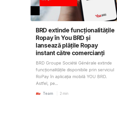
BRD extinde funcționalitățile
Ropay în You BRD și
lansează plățile Ropay
instant către comercianți
BRD Groupe Société Générale extinde
funcționalitățile disponibile prin serviciul
RoPay în aplicația mobilă YOU BRD.
Astfel, pe...
Team
2
min