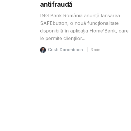
antifraudă
ING Bank România anunță lansarea
SAFEbutton, o nouă funcționalitate
disponibilă în aplicația Home'Bank, care
le permite clienților...
Cristi Dorombach
3
min