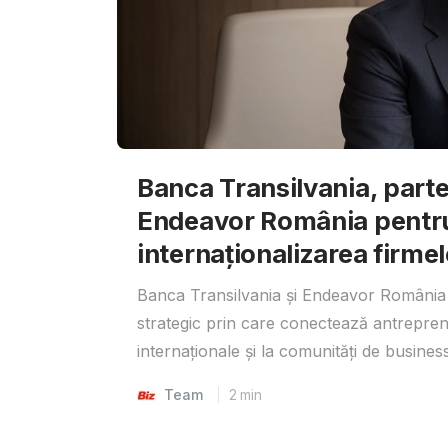
Banca Transilvania, parte
Endeavor România pentr
internaționalizarea firmel
Banca Transilvania și Endeavor România 
strategic prin care conectează antrepreno
internaționale și la comunități de business
Team
2
min