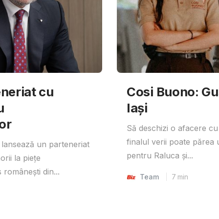
neriat cu
Cosi Buono: Gust
u
Iași
or
Să deschizi o afacere cu
finalul verii poate părea 
lansează un parteneriat
pentru Raluca și...
rii la piețe
 românești din...
Team
7
min