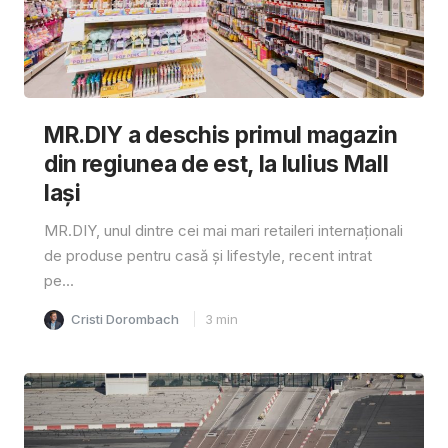
MR.DIY a deschis primul magazin
din regiunea de est, la Iulius Mall
Iași
MR.DIY, unul dintre cei mai mari retaileri internaționali
de produse pentru casă și lifestyle, recent intrat
pe...
Cristi Dorombach
3
min