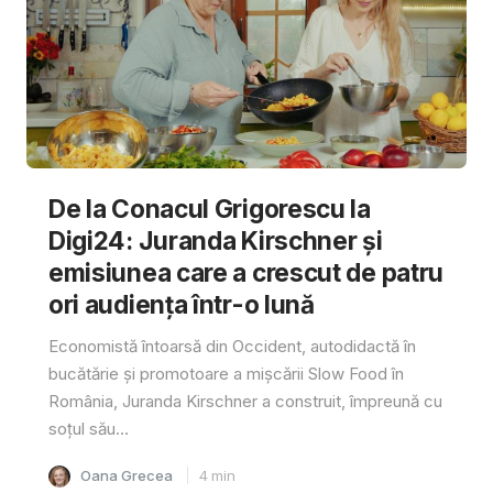
De la Conacul Grigorescu la
Digi24: Juranda Kirschner și
emisiunea care a crescut de patru
ori audiența într-o lună
Economistă întoarsă din Occident, autodidactă în
bucătărie și promotoare a mișcării Slow Food în
România, Juranda Kirschner a construit, împreună cu
soțul său...
Oana Grecea
4
min