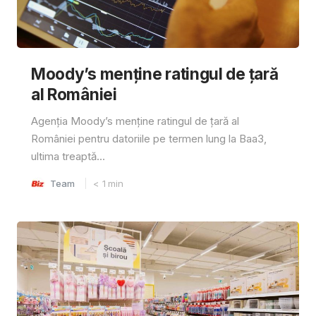
Moody’s menține ratingul de țară
al României
Agenția Moody’s menține ratingul de țară al
României pentru datoriile pe termen lung la Baa3,
ultima treaptă...
Team
< 1
min