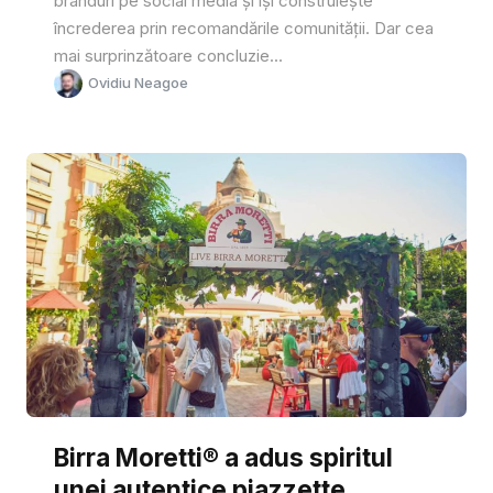
branduri pe social media și își construiește
încrederea prin recomandările comunității. Dar cea
mai surprinzătoare concluzie...
Ovidiu Neagoe
Birra Moretti® a adus spiritul
unei autentice piazzette