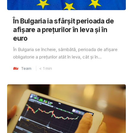
În Bulgaria ia sfârşit perioada de
afișare a prețurilor în ​​leva și în
euro
În Bulgaria se încheie, sâmbătă, perioada de afișare
obligatorie a prețurilor atât în ​​leva, cât și în...
Team
< 1
min