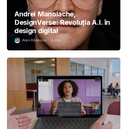
Andrei Manolache,
DesignVerse: Revoluția A.I. în
design digital
Alex Rădescu
4
min