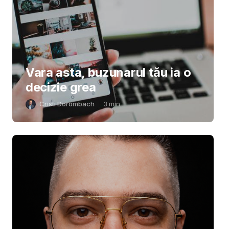
Vara asta, buzunarul tău ia o
decizie grea
Cristi Dorombach
3
min