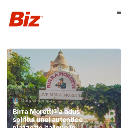
Gabriel Barliga
Birra Moretti® a adus
spiritul unei autentice
piazzette italiene în