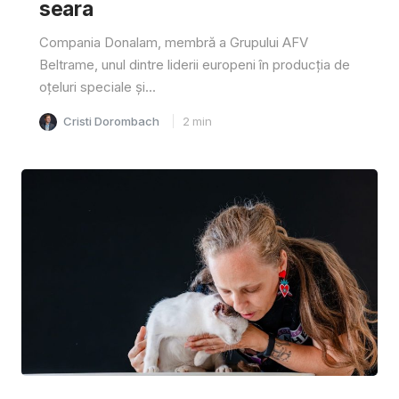
seara
Compania Donalam, membră a Grupului AFV
Beltrame, unul dintre liderii europeni în producția de
oțeluri speciale și...
Cristi Dorombach
2
min