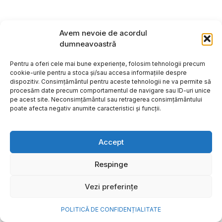
Avem nevoie de acordul
dumneavoastră
Pentru a oferi cele mai bune experiențe, folosim tehnologii precum
cookie-urile pentru a stoca și/sau accesa informațiile despre
dispozitiv. Consimțământul pentru aceste tehnologii ne va permite să
procesăm date precum comportamentul de navigare sau ID-uri unice
pe acest site. Neconsimțământul sau retragerea consimțământului
poate afecta negativ anumite caracteristici și funcții.
Accept
Cum transformi cele mai
Respinge
frumoase amintiri ale verii într-
Vezi preferințe
o bijuterie Pandora pe care o
porți zi de zi
POLITICĂ DE CONFIDENȚIALITATE