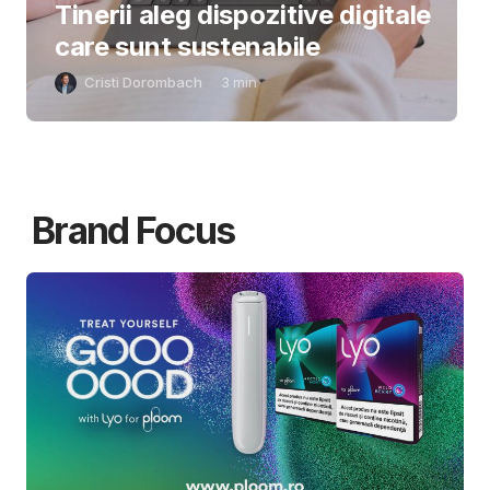
Tinerii aleg dispozitive digitale
care sunt sustenabile
Cristi Dorombach
3
min
Brand Focus