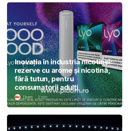
Inovația în industria nicotinei:
rezerve cu arome și nicotină,
fără tutun, pentru
consumatorii adulți
Team
2
min