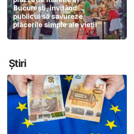
București, invitând
publicul să savureze
plăcerile simple ale vieții
Știri