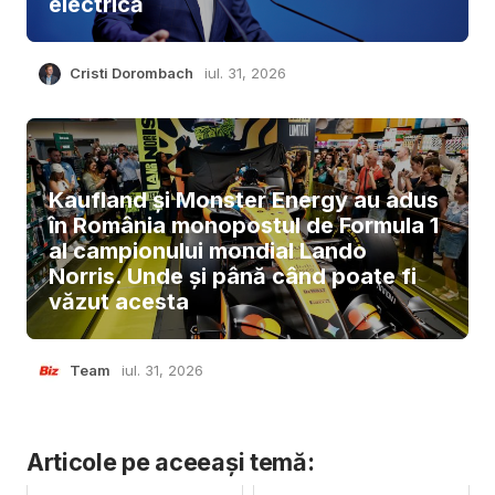
electrică
Cristi Dorombach
iul. 31, 2026
Kaufland și Monster Energy au adus
în România monopostul de Formula 1
al campionului mondial Lando
Norris. Unde și până când poate fi
văzut acesta
Team
iul. 31, 2026
Articole pe aceeași temă: