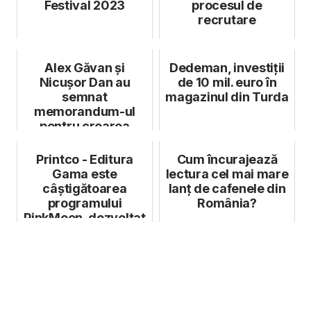
Festival 2023
procesul de
recrutare
Alex Găvan și
Dedeman, investiții
Nicușor Dan au
de 10 mil. euro în
semnat
magazinul din Turda
memorandum-ul
pentru crearea
Centurii Verzi
București - Ilfov
Printco - Editura
Cum încurajează
Gama este
lectura cel mai mare
câștigătoarea
lanț de cafenele din
programului
România?
PinkMoon, dezvoltat
de Raiffeisen Bank și
Inno...