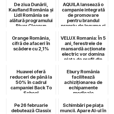
De ziua Dunării,
AQUILA lansează o
Kaufland România și
campanie integrată
Lidl România se
de promovare
alătură programului
pentru brandul
River Cleanup
propriu de legume și
Collective @D...
fructe congela...
Orange România,
VELUX Romania: În 5
cifră de afaceri în
ani, ferestrele de
scădere cu 2,1%
mansardă acționate
electric vor domina
piața de profil din
Ro...
Huawei oferă
Ebury România
reduceri de până la
facilitează
50% în cadrul
achiziționarea de
campaniei Back To
echipamente
School
medicale
Pe 26 februarie
Schimbări pe piața
debutează Classix
muncii. Apare AI-ul în