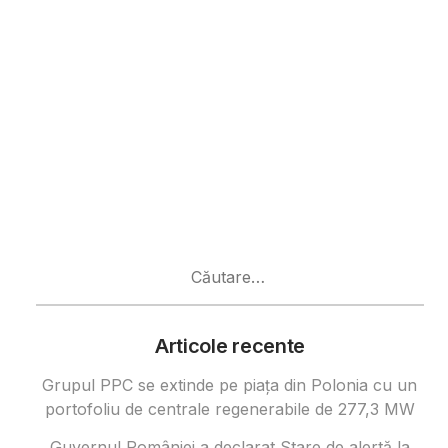
Caută
după:
Articole recente
Grupul PPC se extinde pe piața din Polonia cu un
portofoliu de centrale regenerabile de 277,3 MW
Guvernul României a declarat Stare de alertă la