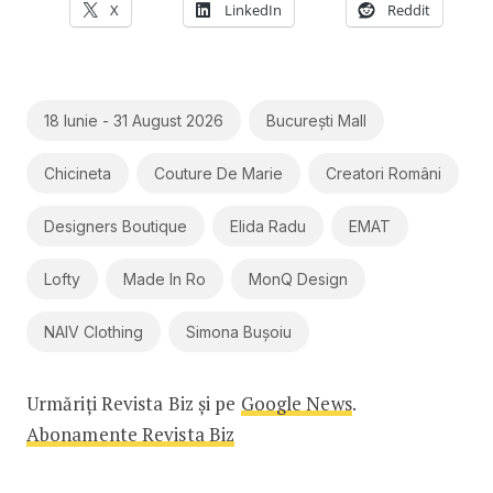
X
LinkedIn
Reddit
18 Iunie - 31 August 2026
București Mall
Chicineta
Couture De Marie
Creatori Români
Designers Boutique
Elida Radu
EMAT
Lofty
Made In Ro
MonQ Design
NAIV Clothing
Simona Bușoiu
Urmăriți Revista Biz și pe
Google News
.
Abonamente Revista Biz