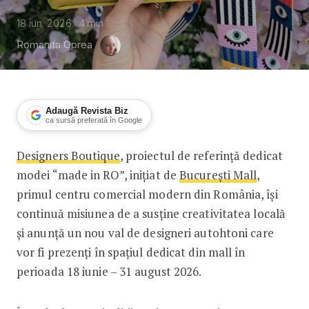
18 iun. 2026
4
min
Romanita Oprea
Adaugă Revista Biz
ca sursă preferată în Google
Designers Boutique
, proiectul de referință dedicat
București Mall găzduiește un nou val 
modei “made in RO”, inițiat de
București Mall
,
primul centru comercial modern din România, își
continuă misiunea de a susține creativitatea locală
și anunță un nou val de designeri autohtoni care
vor fi prezenți în spațiul dedicat din mall în
perioada 18 iunie – 31 august 2026.