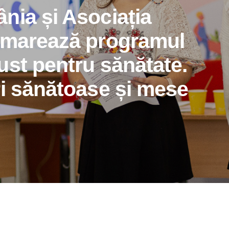
nia și Asociația
emarează programul
ust pentru sănătate.
ri sănătoase și mese