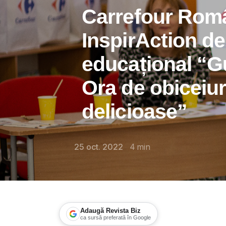
Carrefour Româ
InspirAction d
educațional “G
Ora de obiceiu
delicioase”
25 oct. 2022
4
min
Adaugă Revista Biz
ca sursă preferată în Google