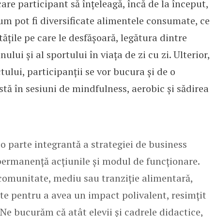
are participant să înțeleagă, încă de la început,
um pot fi diversificate alimentele consumate, ce
ățile pe care le desfășoară, legătura dintre
ului și al sportului în viața de zi cu zi. Ulterior,
ului, participanții se vor bucura și de o
tă în sesiuni de mindfulness, aerobic și sădirea
 o parte integrantă a strategiei de business
permanență acțiunile și modul de funcționare.
comunitate, mediu sau tranziție alimentară,
ate pentru a avea un impact polivalent, resimțit
 Ne bucurăm că atât elevii și cadrele didactice,