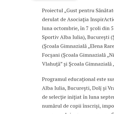
Proiectul „Gust pentru Sănătate
Carrefour România și As
derulat de Asociația InspirAct
luna octombrie, în 7 școli din 5
Sportiv Alba Iulia), București
(Școala Gimnazială „Elena Rare
Focșani (Școala Gimnazială „Ni
Vlahuță” și Școala Gimnazială
Programul educațional este sus
Alba Iulia, București, Dolj și V
de selecție inițiat în luna sept
numărul de copii înscriși, imp