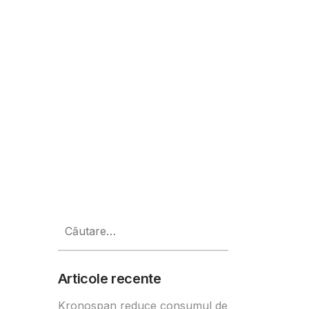
rogramul educațional “Gust pentr
Caută
după:
Articole recente
Kronospan reduce consumul de