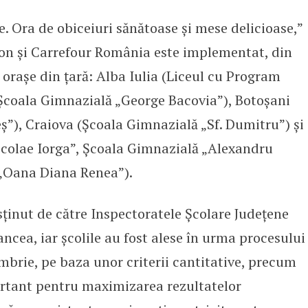
. Ora de obiceiuri sănătoase și mese delicioase,”
ociația InspirAction demarează p
ion și Carrefour România este implementat, din
 orașe din țară: Alba Iulia (Liceul cu Program
 (Școala Gimnazială „George Bacovia”), Botoșani
ș”), Craiova (Școala Gimnazială „Sf. Dumitru”) și
colae Iorga”, Școala Gimnazială „Alexandru
 „Oana Diana Renea”).
ținut de către Inspectoratele Școlare Județene
rancea, iar școlile au fost alese în urma procesului
embrie, pe baza unor criterii cantitative, precum
ortant pentru maximizarea rezultatelor