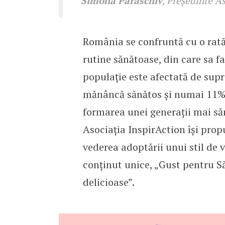
Simona Paraschiv
, Președinte A
România se confruntă cu o rată 
rutine sănătoase, din care sa fa
populație este afectată de su
mănâncă sănătos și numai 11% 
formarea unei generații mai să
Asociația InspirAction își propu
vederea adoptării unui stil de v
conținut unice, „Gust pentru S
delicioase”.