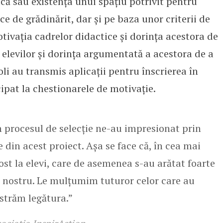
că sau existența unui spațiu potrivit pentru
ce de grădinărit, dar și pe baza unor criterii de
otivația cadrelor didactice și dorința acestora de
 elevilor și dorința argumentată a acestora de a
oli au transmis aplicații pentru înscrierea în
cipat la chestionarele de motivație.
în procesul de selecție ne-au impresionat prin
e din acest proiect. Așa se face că, în cea mai
fost la elevi, care de asemenea s-au arătat foarte
ul nostru. Le mulțumim tuturor celor care au
ăstrăm legătura.”