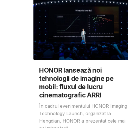
HONOR lansează noi
tehnologii de imagine pe
mobil: fluxul de lucru
cinematografic ARRI
În cadrul evenimentului HONOR Imaging
Technology Launch, organizat la
Hengdian, HONOR a prezentat cele mai