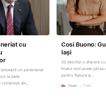
neriat cu
Cosi Buono: Gust
u
Iași
or
Să deschizi o afacere cu
finalul verii poate părea 
lansează un parteneriat
pentru Raluca și...
rii la piețe
 românești din...
Team
7
min