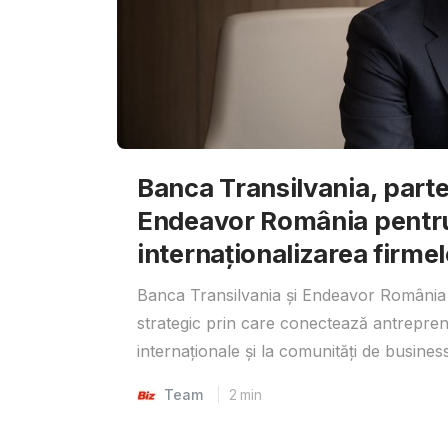
Banca Transilvania, parte
Endeavor România pentr
internaționalizarea firmel
Banca Transilvania și Endeavor România 
strategic prin care conectează antrepreno
internaționale și la comunități de business
Team
2
min