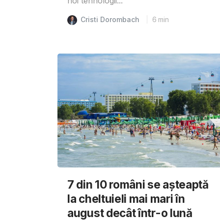
noi tehnologii...
Cristi Dorombach
6
min
7 din 10 români se așteaptă
la cheltuieli mai mari în
august decât într-o lună