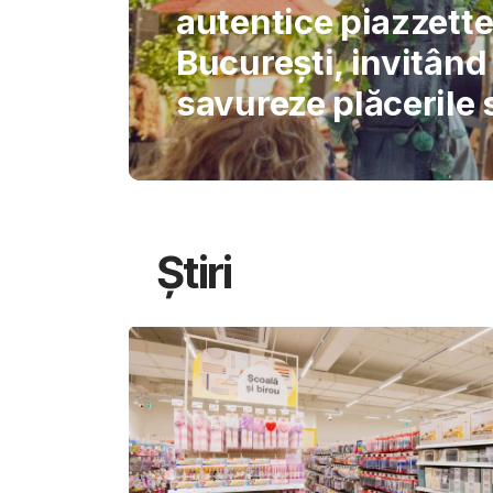
International Schoo
permite AI-ului să 
gândirea elevilor
Știri