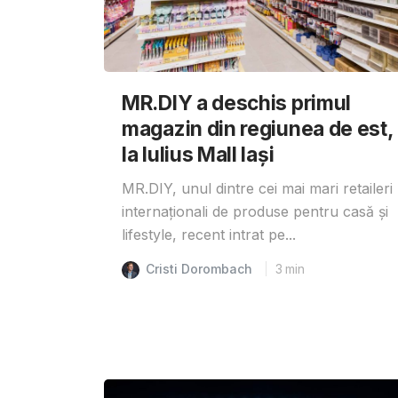
MR.DIY a deschis primul
magazin din regiunea de est,
la Iulius Mall Iași
MR.DIY, unul dintre cei mai mari retaileri
internaționali de produse pentru casă și
lifestyle, recent intrat pe...
Cristi Dorombach
3
min