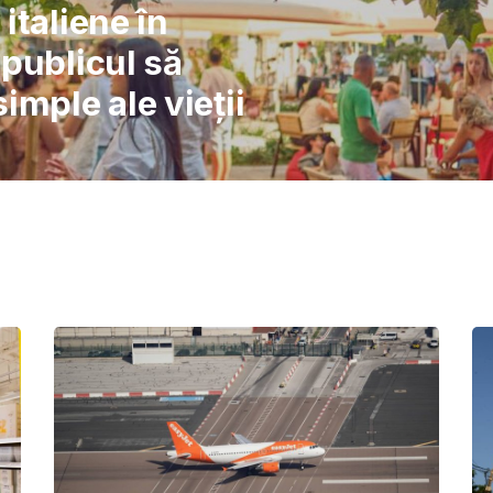
l: Școlile nu pot
înlocuiască