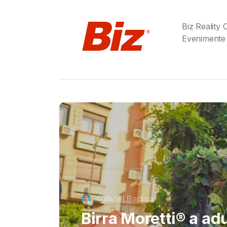
Biz Reality
Evenimente
Cristi Dorombach
Richard Joannides,