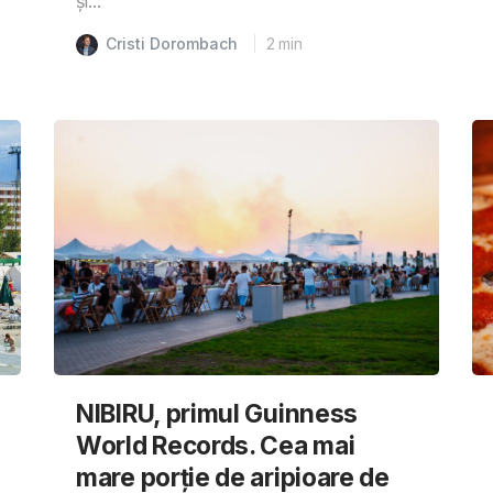
și...
Cristi Dorombach
2
min
NIBIRU, primul Guinness
World Records. Cea mai
mare porție de aripioare de