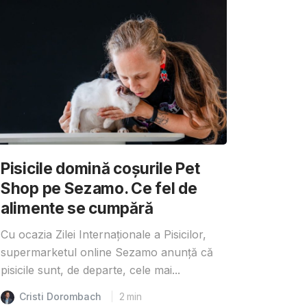
Pisicile domină coșurile Pet
Shop pe Sezamo. Ce fel de
alimente se cumpără
Cu ocazia Zilei Internaționale a Pisicilor,
supermarketul online Sezamo anunță că
pisicile sunt, de departe, cele mai...
Cristi Dorombach
2
min