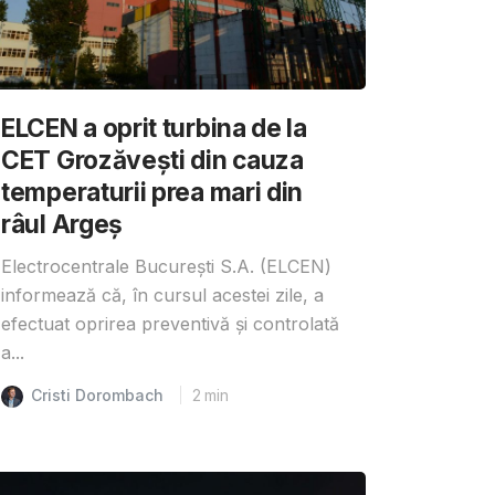
ELCEN a oprit turbina de la
CET Grozăvești din cauza
temperaturii prea mari din
râul Argeș
Electrocentrale București S.A. (ELCEN)
informează că, în cursul acestei zile, a
efectuat oprirea preventivă și controlată
a...
Cristi Dorombach
2
min