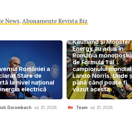
le News
.
Abonamente Revista Biz
Kaufland și Monster
Energy au adus în
România monopostu
de Formula 1 al
vernul României a
campionului mondial
clarat Stare de
Lando Norris. Unde ș
rtă la nivel național
până când poate fi
energia electrică
văzut acesta
isti Dorombach
iul. 31, 2026
Team
iul. 31, 2026