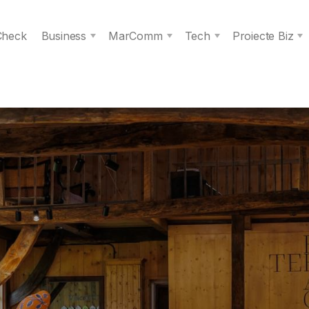
 Check
Business
MarComm
Tech
Proiecte Biz