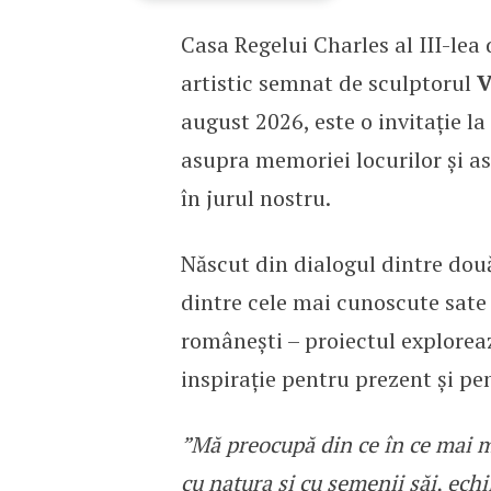
Casa Regelui Charles al III-lea
Casa Regelui Charles al 
artistic semnat de sculptorul
V
august 2026, este o invitație la
asupra memoriei locurilor și asu
în jurul nostru.
Născut din dialogul dintre două
dintre cele mai cunoscute sate 
românești – proiectul exploreaz
inspirație pentru prezent și pen
”Mă preocupă din ce în ce mai m
cu natura și cu semenii săi, echi