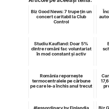
Biz Good News: 7 trupe țin un
Înc
concert caritabil la Club
auto
Control
Studiu Kaufland: Doar 5%
dintre români fac voluntariat
sch
în mod constant și activ
România repornește
Car
termocentralele pe cărbune
17,6
pe care le-a închis anul trecut
pr
#lessordinary by Finlandia
Biz 