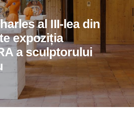
rles al III-lea din
te expoziția
A a sculptorului
u