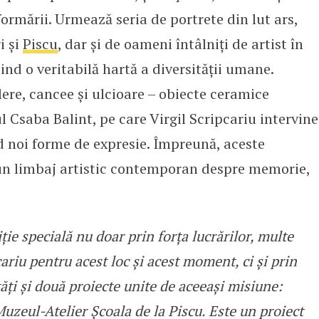
formării. Urmează seria de portrete din lut ars,
i și
Piscu
, dar și de oameni întâlniți de artist în
uind o veritabilă hartă a diversității umane.
ere, cancee și ulcioare – obiecte ceramice
l Csaba Balint, pe care Virgil Scripcariu intervine
d noi forme de expresie. Împreună, aceste
-un limbaj artistic contemporan despre memorie,
e specială nu doar prin forța lucrărilor, multe
cariu pentru acest loc și acest moment, ci și prin
ăți și două proiecte unite de aceeași misiune:
Muzeul-Atelier Școala de la Piscu. Este un proiect