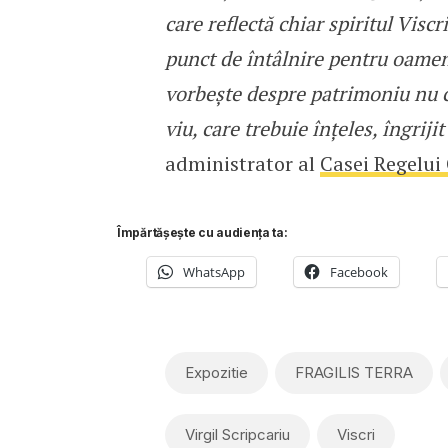
care reflectă chiar spiritul Viscr
punct de întâlnire pentru oameni
vorbește despre patrimoniu nu ca
viu, care trebuie înțeles, îngriji
administrator al
Casei Regelui C
Împărtășește cu audiența ta:
WhatsApp
Facebook
Expozitie
FRAGILIS TERRA
Virgil Scripcariu
Viscri