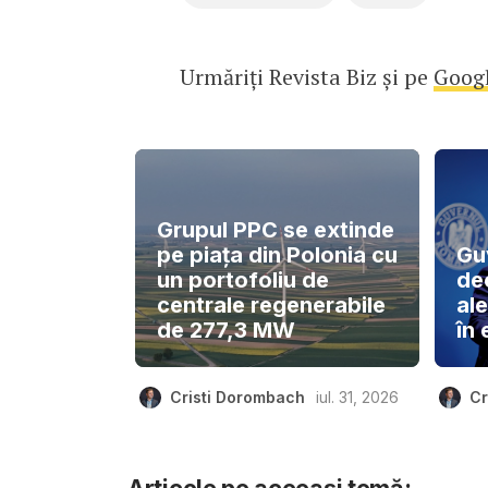
Urmăriți Revista Biz și pe
Goog
Grupul PPC se extinde
pe piața din Polonia cu
Gu
un portofoliu de
de
centrale regenerabile
ale
de 277,3 MW
în 
Cristi Dorombach
iul. 31, 2026
Cr
Articole pe aceeași temă: