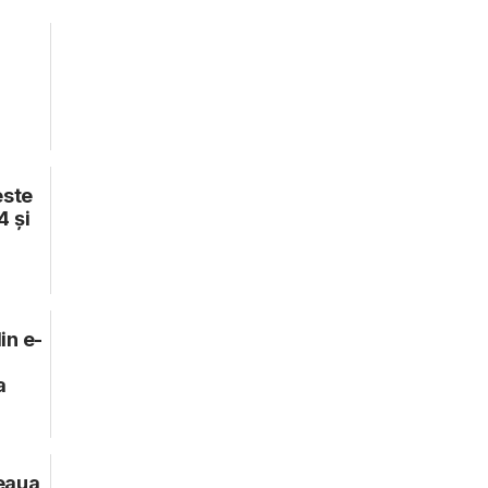
este
4 și
in e-
a
teaua