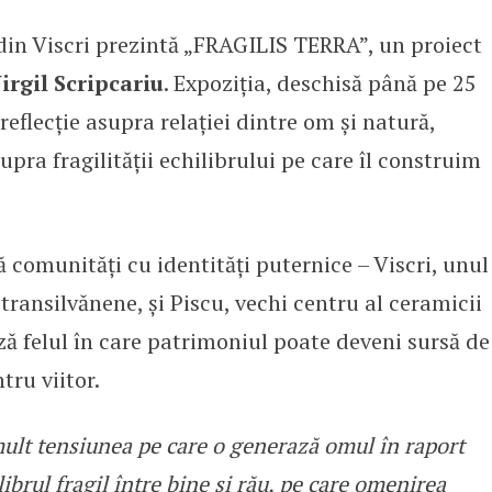
 din Viscri prezintă „FRAGILIS TERRA”, un proiect
III-lea din Viscri găzduiește exp
irgil Scripcariu
. Expoziția, deschisă până pe 25
 reflecție asupra relației dintre om și natură,
pra fragilității echilibrului pe care îl construim
 comunități cu identități puternice – Viscri, unul
transilvănene, și Piscu, vechi centru al ceramicii
ă felul în care patrimoniul poate deveni sursă de
tru viitor.
ult tensiunea pe care o generază omul în raport
librul fragil între bine și rău, pe care omenirea