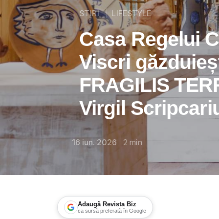
STIRI
LIFESTYLE
Casa Regelui Cha
Viscri găzduieș
FRAGILIS TERR
Virgil Scripcari
16 iun. 2026
2
min
Adaugă Revista Biz
ca sursă preferată în Google