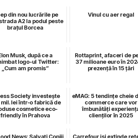
ep din nou lucrările pe
Vinul cu aer regal
strada A2 la podul peste
brațul Borcea
Elon Musk, după ce a
Rottaprint, afaceri de p
imbat logo-ul Twitter:
37 milioane euro în 202
„Cum am promis”
prezență în 15 țări
ess Society investește
eMAG: 5 tendințe cheie d
 mil. lei într-o fabrică de
commerce care vor
oduse cosmetice eco-
îmbunătăți experienț
friendly în Prahova
clienților în 2025
Good News: Salvați Copiii
Carrefour isi extinde re