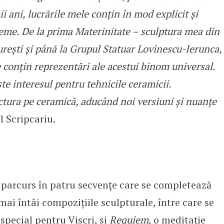
ii ani, lucrările mele conțin în mod explicit și
teme. De la prima Materinitate – sculptura mea din
urești și până la Grupul Statuar Lovinescu-Ierunca,
 conțin reprezentări ale acestui binom universal.
te interesul pentru tehnicile ceramicii.
ctura pe ceramică, aducând noi versiuni și nuanțe
l Scripcariu.
n parcurs în patru secvențe care se completează
mai întâi compozițiile sculpturale, între care se
 special pentru Viscri, și
Requiem
, o meditație