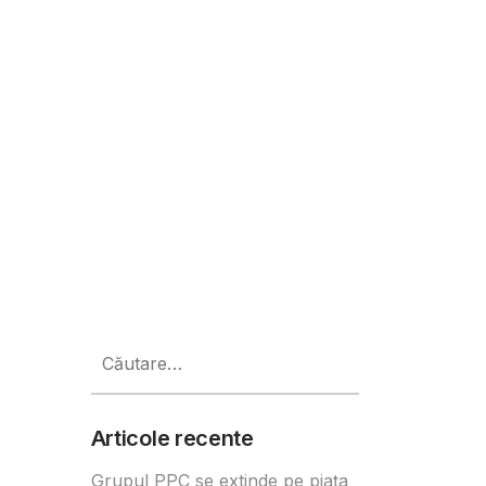
oziția FRAGILIS TERRA a sculptorul
Caută
după:
Articole recente
Grupul PPC se extinde pe piața