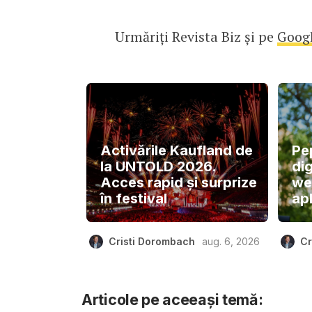
Urmăriți Revista Biz și pe
Goog
Activările Kaufland de
Pe
la UNTOLD 2026.
dig
Acces rapid și surprize
we
în festival
apl
Cristi Dorombach
aug. 6, 2026
Cr
Articole pe aceeași temă: