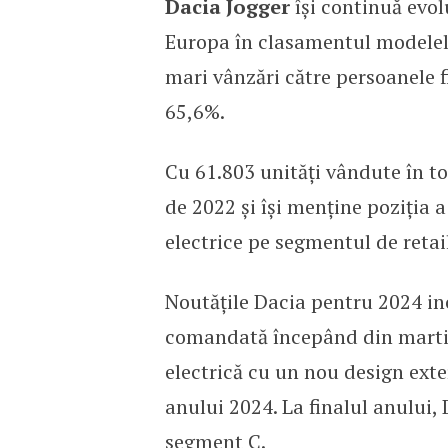
Dacia Jogger
își continuă evol
Europa în clasamentul modelel
mari vânzări către persoanele fi
65,6%.
Cu 61.803 unități vândute în to
de 2022 și își menține poziția 
electrice pe segmentul de retai
Noutățile Dacia pentru 2024 i
comandată începând din martie
electrică cu un nou design exter
anului 2024. La finalul anului,
segment C.