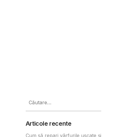
Caută
după:
Articole recente
Cum să repari vârfurile uscate și