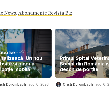
le News
.
Abonamente Revista Biz
pco se
italizează. Un nou
Primul Spital Veterin
bsite și o nouă
Social din România îș
icație mobila
deschide porțile
isti Dorombach
aug. 6, 2026
Cristi Dorombach
aug. 6, 