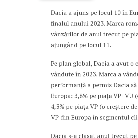
Dacia a ajuns pe locul 10 în E
Câte mașini a vândut Da
finalul anului 2023. Marca rom
vânzărilor de anul trecut pe pia
ajungând pe locul 11.
Pe plan global, Dacia a avut o 
vândute în 2023. Marca a vându
performanță a permis Dacia să a
Europa: 3,8% pe piața VP+VU (o
4,3% pe piața VP (o creștere de
VP din Europa în segmentul clie
Dacia s-a clasat anul trecut pe