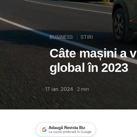
BUSINESS
STIRI
Câte mașini a 
global în 2023
17 ian. 2024
2
min
Adaugă Revista Biz
ca sursă preferată în Google