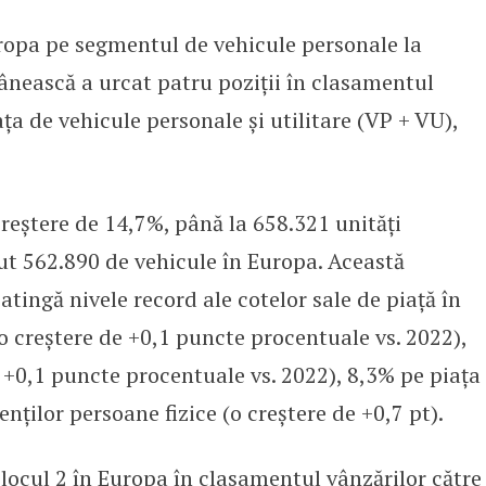
uropa pe segmentul de vehicule personale la
cia pe plan global în 2023
ânească a urcat patru poziții în clasamentul
ța de vehicule personale și utilitare (VP + VU),
creștere de 14,7%, până la 658.321 unități
t 562.890 de vehicule în Europa. Această
tingă nivele record ale cotelor sale de piață în
 creștere de +0,1 puncte procentuale vs. 2022),
 +0,1 puncte procentuale vs. 2022), 8,3% pe piața
nților persoane fizice (o creștere de +0,7 pt).
 locul 2 în Europa în clasamentul vânzărilor către