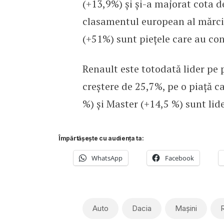
(+13,9%) și și-a majorat cota de
clasamentul european al mărcil
(+51%) sunt piețele care au con
Renault este totodată lider pe p
creștere de 25,7%, pe o piață 
%) și Master (+14,5 %) sunt lide
Împărtășește cu audiența ta:
WhatsApp
Facebook
Auto
Dacia
Mașini
R