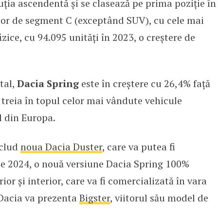
uția ascendentă și se clasează pe prima poziție în
or de segment C (exceptând SUV), cu cele mai
zice, cu 94.095 unități în 2023, o creștere de
tal,
Dacia Spring
este în creștere cu 26,4% față
a treia în topul celor mai vândute vehicule
l din Europa.
nclud
noua Dacia Duster
, care va putea fi
 2024, o nouă versiune Dacia Spring 100%
ior și interior, care va fi comercializată în vara
 Dacia va prezenta
Bigster
, viitorul său model de