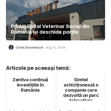
Primul Spital Veterinar Social din
România își deschide porțile
Cristi Dorombach
aug. 6, 2026
Articole pe aceeași temă:
Zentiva continuă
Simtel
investițiile în
achiziționează o
România
companie care
dezvoltă un parc
fotovoltaic