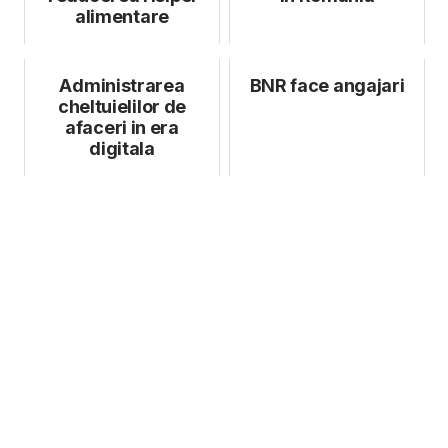
alimentare
Administrarea
BNR face angajari
cheltuielilor de
afaceri in era
digitala