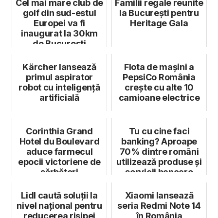
Cel mai mare club de
Familii regale reunite
golf din sud-estul
la București pentru
Europei va fi
Heritage Gala
inaugurat la 30km
de București
Kärcher lansează
Flota de mașini a
primul aspirator
PepsiCo România
robot cu inteligență
crește cu alte 10
artificială
camioane electrice
Corinthia Grand
Tu cu cine faci
Hotel du Boulevard
banking? Aproape
aduce farmecul
70% dintre români
epocii victoriene de
utilizează produse și
sărbători
servicii bancare
Lidl caută soluții la
Xiaomi lansează
nivel național pentru
seria Redmi Note 14
reducerea risipei
în România