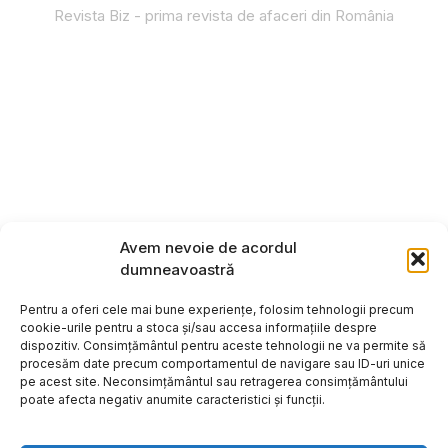
Revista Biz - prima revista de afaceri din România
Avem nevoie de acordul
dumneavoastră
Pentru a oferi cele mai bune experiențe, folosim tehnologii precum
cookie-urile pentru a stoca și/sau accesa informațiile despre
dispozitiv. Consimțământul pentru aceste tehnologii ne va permite să
procesăm date precum comportamentul de navigare sau ID-uri unice
pe acest site. Neconsimțământul sau retragerea consimțământului
poate afecta negativ anumite caracteristici și funcții.