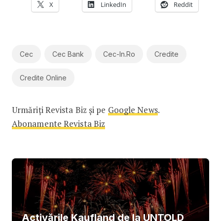
X
LinkedIn
Reddit
Cec
Cec Bank
Cec-In.ro
Credite
Credite Online
Urmăriți Revista Biz și pe
Google News
.
Abonamente Revista Biz
Activările Kaufland de la UNTOLD