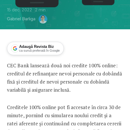
15 dec. 2022
2
min
Gabriel Barliga
Adaugă Revista Biz
ca sursă preferată în Google
CEC Bank lansează două noi credite 100% online:
CEC Bank oferă două noi tipuri de cr
creditul de refinanțare nevoi personale cu dobândă
fixă și creditul de nevoi personale cu dobândă
variabilă și asigurare inclusă.
Creditele 100% online pot fi accesate în circa 30 de
minute, pornind cu simularea noului credit și a
ratei aferente și continuând cu completarea cererii