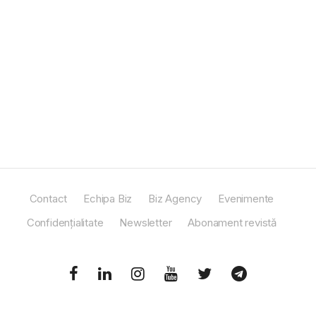
Contact
Echipa Biz
Biz Agency
Evenimente
Confidențialitate
Newsletter
Abonament revistă