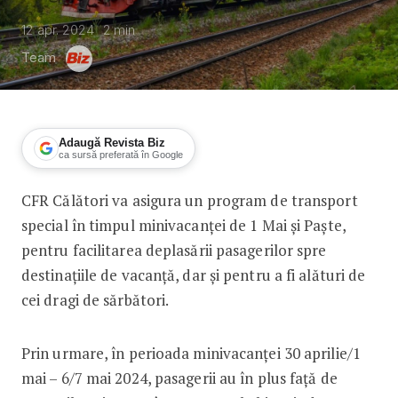
12 apr. 2024
2
min
Team
Adaugă Revista Biz
ca sursă preferată în Google
CFR Călători va asigura un program de transport
CFR Călători introduce trenuri suplim
special în timpul minivacanței de 1 Mai și Paște,
pentru facilitarea deplasării pasagerilor spre
destinațiile de vacanță, dar și pentru a fi alături de
cei dragi de sărbători.
Prin urmare, în perioada minivacanței 30 aprilie/1
mai – 6/7 mai 2024, pasagerii au în plus faţă de