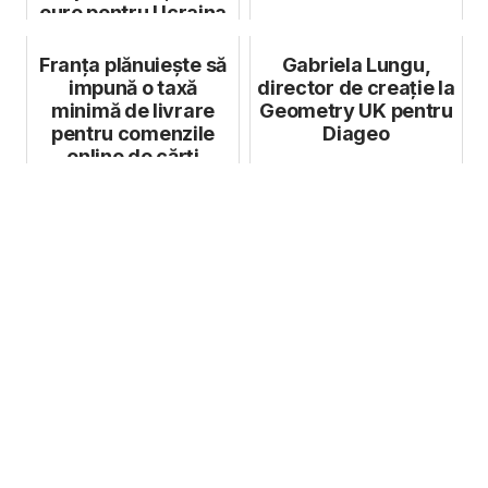
euro pentru Ucraina
Franţa plănuieşte să
Gabriela Lungu,
impună o taxă
director de creație la
minimă de livrare
Geometry UK pentru
pentru comenzile
Diageo
online de cărţi