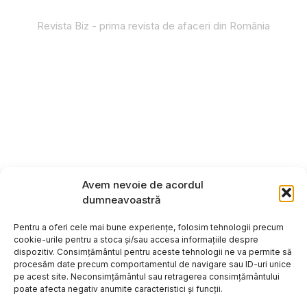
Revista Biz - prima revista de afaceri din România
Avem nevoie de acordul
dumneavoastră
Pentru a oferi cele mai bune experiențe, folosim tehnologii precum
cookie-urile pentru a stoca și/sau accesa informațiile despre
dispozitiv. Consimțământul pentru aceste tehnologii ne va permite să
procesăm date precum comportamentul de navigare sau ID-uri unice
pe acest site. Neconsimțământul sau retragerea consimțământului
poate afecta negativ anumite caracteristici și funcții.