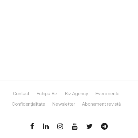
Contact
Echipa Biz
Biz Agency
Evenimente
Confidențialitate
Newsletter
Abonament revistă