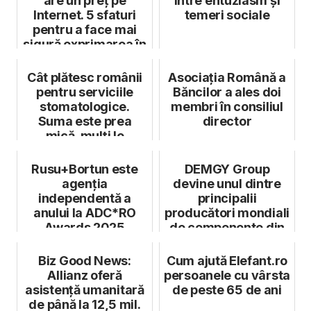
are un preț pe
între entuziasm și
Internet. 5 sfaturi
temeri sociale
pentru a face mai
sigură exprimarea în
mediul ...
Cât plătesc românii
Asociația Română a
pentru serviciile
Băncilor a ales doi
stomatologice.
membri în consiliul
Suma este prea
director
mică, mulți le
consideră scumpe
Rusu+Bortun este
DEMGY Group
agenția
devine unul dintre
independentă a
principalii
anului la ADC*RO
producători mondiali
Awards 2025
de componente din
materiale plastice...
Biz Good News:
Cum ajută Elefant.ro
Allianz oferă
persoanele cu vârsta
asistență umanitară
de peste 65 de ani
de până la 12,5 mil.