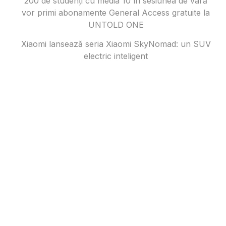
200 de studenți cu media 10 în sesiunea de vară
vor primi abonamente General Access gratuite la
UNTOLD ONE
Xiaomi lansează seria Xiaomi SkyNomad: un SUV
electric inteligent