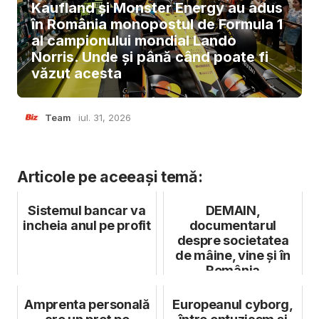
Kaufland și Monster Energy au adus
în România monopostul de Formula 1
al campionului mondial Lando
Norris. Unde și până când poate fi
văzut acesta
Team
iul. 31, 2026
Articole pe aceeași temă:
Sistemul bancar va
DEMAIN,
incheia anul pe profit
documentarul
despre societatea
de mâine, vine şi în
România
Amprenta personală
Europeanul cyborg,