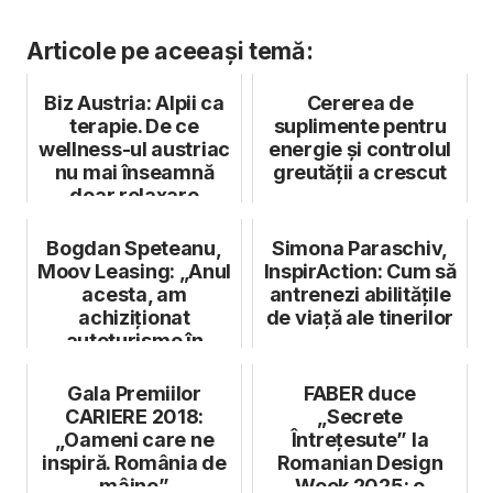
Articole pe aceeași temă:
Biz Austria: Alpii ca
Cererea de
terapie. De ce
suplimente pentru
wellness-ul austriac
energie și controlul
nu mai înseamnă
greutății a crescut
doar relaxare
Bogdan Speteanu,
Simona Paraschiv,
Moov Leasing: „Anul
InspirAction: Cum să
acesta, am
antrenezi abilitățile
achiziționat
de viață ale tinerilor
autoturisme în
valoare de
aproximativ 4...
Gala Premiilor
FABER duce
CARIERE 2018:
„Secrete
„Oameni care ne
Întrețesute” la
inspiră. România de
Romanian Design
mâine”
Week 2025: o