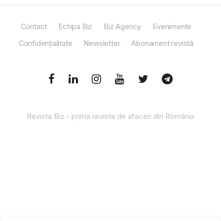
Contact
Echipa Biz
Biz Agency
Evenimente
Confidențialitate
Newsletter
Abonament revistă
Revista Biz - prima revista de afaceri din România