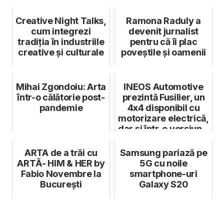
perspectivă nouă
asupra industriei ...
Creative Night Talks,
Ramona Raduly a
cum integrezi
devenit jurnalist
tradiția în industriile
pentru că îi plac
creative şi culturale
poveștile și oamenii
Mihai Zgondoiu: Arta
INEOS Automotive
într-o călătorie post-
prezintă Fusilier, un
pandemie
4x4 disponibil cu
motorizare electrică,
dar și într-o versiun...
ARTA de a trăi cu
Samsung pariază pe
ARTĂ- HIM & HER by
5G cu noile
Fabio Novembre la
smartphone-uri
București
Galaxy S20