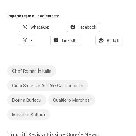
Împărtășește cu audiența ta:
WhatsApp
Facebook
X
LinkedIn
Reddit
Chef Român În Italia
Cinci Stele De Aur Ale Gastronomiei
Dorina Burlacu
Gualtiero Marchesi
Massimo Bottura
Urmăriți Revista Biz și pe
Google News
.