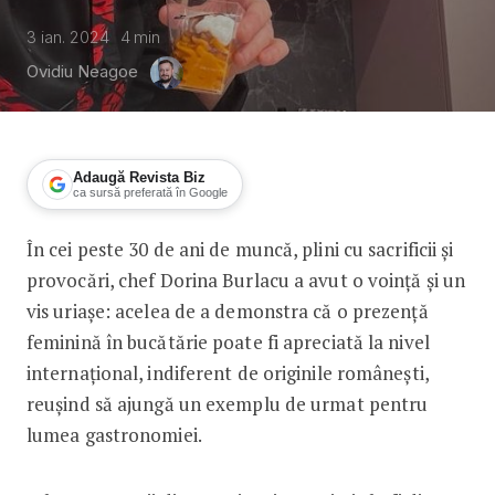
3 ian. 2024
4
min
Ovidiu Neagoe
Adaugă Revista Biz
ca sursă preferată în Google
În cei peste 30 de ani de muncă, plini cu sacrificii și
Chef Dorina Burlacu: „Când medici și
provocări, chef Dorina Burlacu a avut o voință și un
vis uriașe: acelea de a demonstra că o prezență
feminină în bucătărie poate fi apreciată la nivel
internațional, indiferent de originile românești,
reușind să ajungă un exemplu de urmat pentru
lumea gastronomiei.