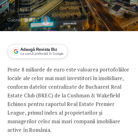
1 iul. 2021
3
min
Gabriel Barliga
Adaugă Revista Biz
ca sursă preferată în Google
Peste 8 miliarde de euro este valoarea portofoliilor
Cine controlează cele mai valoroase po
locale ale celor mai mari investitori în imobiliare,
conform datelor centralizate de Bucharest Real
Estate Club (BREC) de la Cushman & Wakefield
Echinox pentru raportul Real Estate Premier
League, primul index al proprietarilor și
managerilor celor mai mari companii imobiliare
active în România.