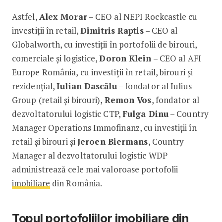
Astfel,
Alex Morar
– CEO al NEPI Rockcastle cu
investiții în retail,
Dimitris Raptis
– CEO al
Globalworth, cu investiții în portofolii de birouri,
comerciale și logistice,
Doron Klein
– CEO al AFI
Europe România, cu investiții în retail, birouri și
rezidențial,
Iulian Dascălu
– fondator al Iulius
Group (retail și birouri),
Remon Vos
, fondator al
dezvoltatorului logistic CTP,
Fulga Dinu
– Country
Manager Operations Immofinanz, cu investiții în
retail și birouri și
Jeroen Biermans
, Country
Manager al dezvoltatorului logistic WDP
administrează cele mai valoroase portofolii
imobiliare
din România.
Topul portofoliilor imobiliare din