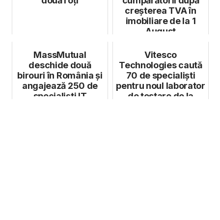
două roți
cumpărătorii după
creșterea TVA în
imobiliare de la 1
August
MassMutual
Vitesco
deschide două
Technologies caută
birouri în România și
70 de specialiști
angajează 250 de
pentru noul laborator
specialiști IT
de testare de la
Timișoara