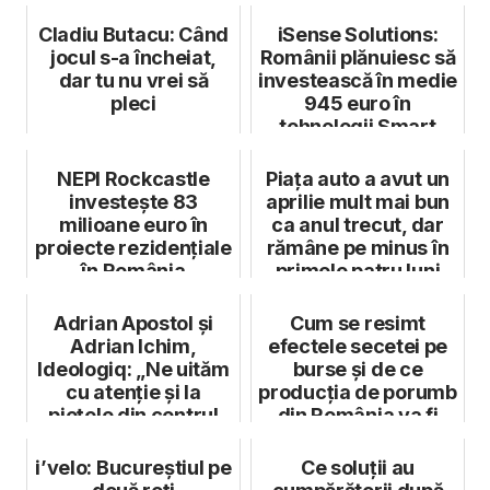
Cladiu Butacu: Când
iSense Solutions:
jocul s-a încheiat,
Românii plănuiesc să
dar tu nu vrei să
investească în medie
pleci
945 euro în
tehnologii Smart
Home până l...
NEPI Rockcastle
Piața auto a avut un
investește 83
aprilie mult mai bun
milioane euro în
ca anul trecut, dar
proiecte rezidențiale
rămâne pe minus în
în România
primele patru luni
Adrian Apostol și
Cum se resimt
Adrian Ichim,
efectele secetei pe
Ideologiq: „Ne uităm
burse și de ce
cu atenție și la
producția de porumb
piețele din centrul
din România va fi
Europei în...
aproape înjum...
i’velo: Bucureștiul pe
Ce soluții au