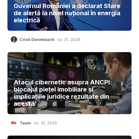
Guvernul României a declarat Stare
de alertă la nivel național în energia
electrică
Cristi Dorombach
iul. 31, 2026
Atacul cibernetic asupra ANCPI:
blocajul pieței imobiliare și
implicațiile juridice rezultate din
acesta
Team
iul. 31, 2026