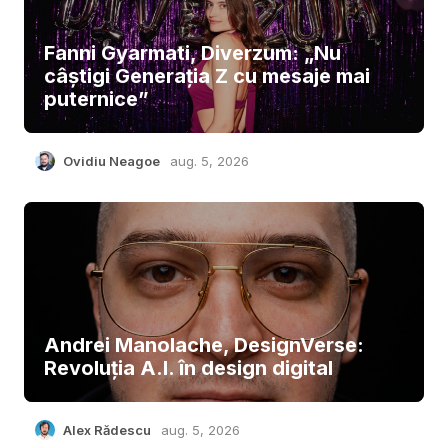
Fanni Gyarmati, Diverzum: „Nu
câștigi Generația Z cu mesaje mai
puternice”
Ovidiu Neagoe
aug. 5, 2026
Andrei Manolache, DesignVerse:
Revoluția A.I. în design digital
Alex Rădescu
aug. 5, 2026