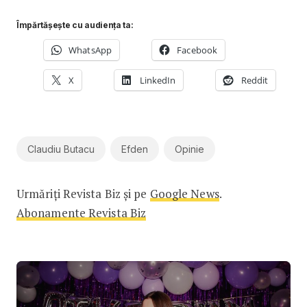
Împărtășește cu audiența ta:
WhatsApp
Facebook
X
LinkedIn
Reddit
Claudiu Butacu
Efden
Opinie
Urmăriți Revista Biz și pe
Google News
.
Abonamente Revista Biz