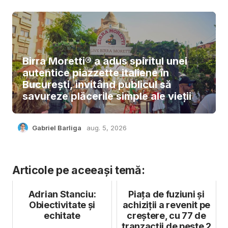
Birra Moretti® a adus spiritul unei
autentice piazzette italiene în
București, invitând publicul să
savureze plăcerile simple ale vieții
Gabriel Barliga
aug. 5, 2026
Articole pe aceeași temă:
Adrian Stanciu:
Piața de fuziuni și
Obiectivitate și
achiziții a revenit pe
echitate
creștere, cu 77 de
tranzacții de peste 2