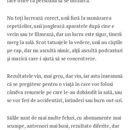
face orice ca persoana să se întoarcă.
Nu toți lucrează corect, unii fură la numărarea
repetărilor, unii jonglează aparatele după cine e
vecin sau te filmează, dar un lucru este sigur, tinerii
merg la sală. Scot tatuajele la vedere, unii au căștile
pe cap, dar nu ascultă nimic, alții ascultă podcasturi
și muzică care-i ajută să se concentreze.
Rezultatele vin, mai greu, dar vin, iar asta înseamnă
că se pregătesc pentru o viață în care vor folosi
cândva resursele pe care le-au dobândit la sală, sau
se vor feri de accidentări, întinderi sau burn out-uri.
Sălile sunt de mai multe ­feluri, cu abonamente mai
scumpe, antrenori mai buni, rezultate diferite, dar