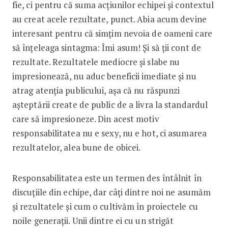
fie, ci pentru că suma acțiunilor echipei și contextul
au creat acele rezultate, punct. Abia acum devine
interesant pentru că simțim nevoia de oameni care
să înțeleaga sintagma: Îmi asum! Și să ții cont de
rezultate. Rezultatele mediocre și slabe nu
impresionează, nu aduc beneficii imediate și nu
atrag atenția publicului, așa că nu răspunzi
așteptării create de public de a livra la standardul
care să impresioneze. Din acest motiv
responsabilitatea nu e sexy, nu e hot, ci asumarea
rezultatelor, alea bune de obicei.
Responsabilitatea este un termen des întâlnit în
discuțiile din echipe, dar câți dintre noi ne asumăm
și rezultatele și cum o cultivăm în proiectele cu
noile generații. Unii dintre ei cu un strigăt