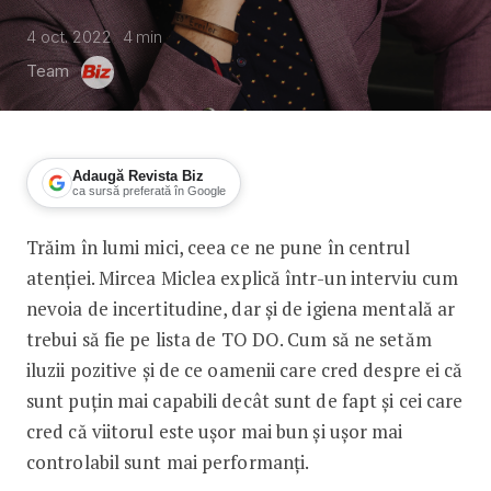
4 oct. 2022
4
min
Team
Adaugă Revista Biz
ca sursă preferată în Google
Trăim în lumi mici, ceea ce ne pune în centrul
Claudiu Butacu: În lumi mici
atenției. Mircea Miclea explică într-un interviu cum
nevoia de incertitudine, dar și de igiena mentală ar
trebui să fie pe lista de TO DO. Cum să ne setăm
iluzii pozitive și de ce oamenii care cred despre ei că
sunt puțin mai capabili decât sunt de fapt și cei care
cred că viitorul este ușor mai bun și ușor mai
controlabil sunt mai performanți.