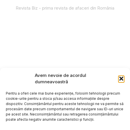
Revista Biz - prima revista de afaceri din România
Avem nevoie de acordul
dumneavoastră
Pentru a oferi cele mai bune experiențe, folosim tehnologii precum
cookie-urile pentru a stoca și/sau accesa informațiile despre
dispozitiv. Consimțământul pentru aceste tehnologii ne va permite să
procesăm date precum comportamentul de navigare sau ID-uri unice
pe acest site. Neconsimțământul sau retragerea consimțământului
poate afecta negativ anumite caracteristici și funcții.