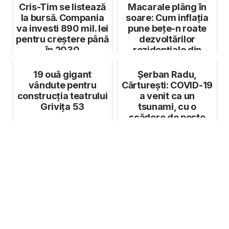
Cris-Tim se listează
Macarale plâng în
la bursă. Compania
soare: Cum inflația
va investi 890 mil. lei
pune bețe-n roate
pentru creștere până
dezvoltărilor
în 2030
rezidențiale din
România
19 ouă gigant
Șerban Radu,
vândute pentru
Cărturești: COVID-19
construcția teatrului
a venit ca un
Grivița 53
tsunami, cu o
scădere de peste
80% a vânzărilor