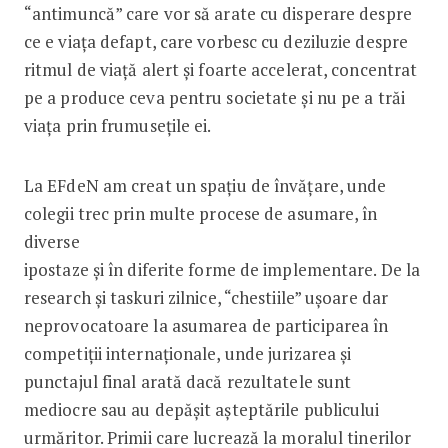
“antimuncă” care vor să arate cu disperare despre
ce e viața defapt, care vorbesc cu deziluzie despre
ritmul de viață alert și foarte accelerat, concentrat
pe a produce ceva pentru societate și nu pe a trăi
viața prin frumusețile ei.
La EFdeN am creat un spațiu de învățare, unde
colegii trec prin multe procese de asumare, în
diverse
ipostaze și în diferite forme de implementare. De la
research și taskuri zilnice, “chestiile” ușoare dar
neprovocatoare la asumarea de participarea în
competiții internaționale, unde jurizarea și
punctajul final arată dacă rezultatele sunt
mediocre sau au depășit așteptările publicului
urmăritor. Primii care lucrează la moralul tine­rilor