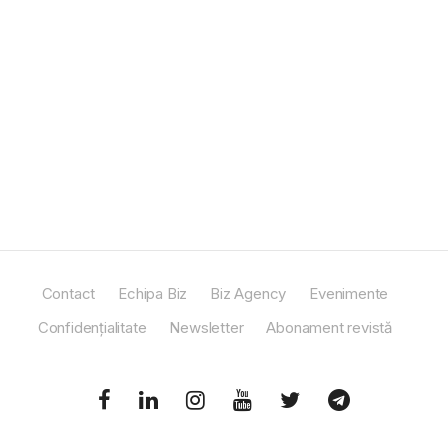
Contact
Echipa Biz
Biz Agency
Evenimente
Confidențialitate
Newsletter
Abonament revistă