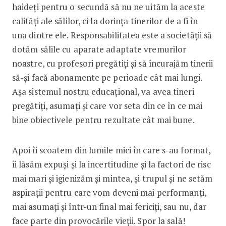
haideți pentru o secundă să nu ne uităm la aceste
calități ale sălilor, ci la dorința tine­rilor de a fi în
una dintre ele. Responsabilitatea este a societății să
dotăm sălile cu aparate adaptate vremurilor
noastre, cu profesori pregătiți și să încurajăm tinerii
să-și facă abonamente pe perioade cât mai lungi.
Așa sistemul nostru educațional, va avea tineri
pregătiți, asumați și care vor seta din ce în ce mai
bine obiectivele pentru rezultate cât mai bune.
Apoi îi scoatem din lumile mici în care s-au format,
îi lăsăm expuși și la incertitudine și la factori de risc
mai mari și igienizăm și mintea, și trupul și ne setăm
aspirații pentru care vom deveni mai performanți,
mai asumați și într-un ­final mai fericiți, sau nu, dar
face parte din provocările vieții. Spor la sală!