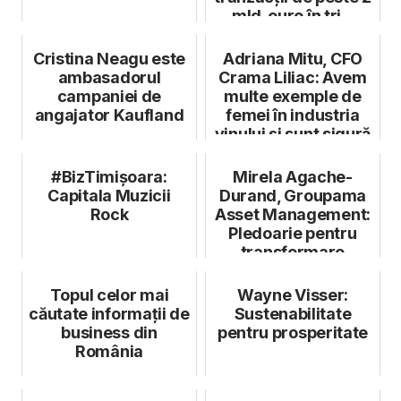
mld. euro în tri...
Cristina Neagu este
Adriana Mitu, CFO
ambasadorul
Crama Liliac: Avem
campaniei de
multe exemple de
angajator Kaufland
femei în industria
vinului și sunt sigură
că ș...
#BizTimișoara:
Mirela Agache-
Capitala Muzicii
Durand, Groupama
Rock
Asset Management:
Pledoarie pentru
transformare
Topul celor mai
Wayne Visser:
căutate informații de
Sustenabilitate
business din
pentru prosperitate
România