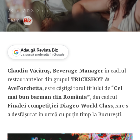
23 iun. 2023
2
min
Team
Adaugă Revista Biz
ca sursă preferată în Google
Claudiu Văcăruș, Beverage Manager
în cadrul
Claudiu Văcăruș este câștigătorul loc
restaurantelor din grupul
TRICKSHOT &
AveForchetta
, este câștigătorul titlului de “
Cel
mai bun barman din România”
, din cadrul
Finalei competiției Diageo World Class
,care s-
a desfășurat în urmă cu puțin timp la București.