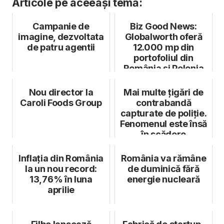
Articole pe aceeași temă:
Campanie de
Biz Good News:
imagine, dezvoltata
Globalworth oferă
de patru agentii
12.000 mp din
portofoliul din
România și Polonia
pentru refugiații ...
Nou director la
Mai multe țigări de
Caroli Foods Group
contrabandă
capturate de poliție.
Fenomenul este însă
în scădere
Inflația din România
România va rămâne
la un nou record:
de duminică fără
13,76% în luna
energie nucleară
aprilie