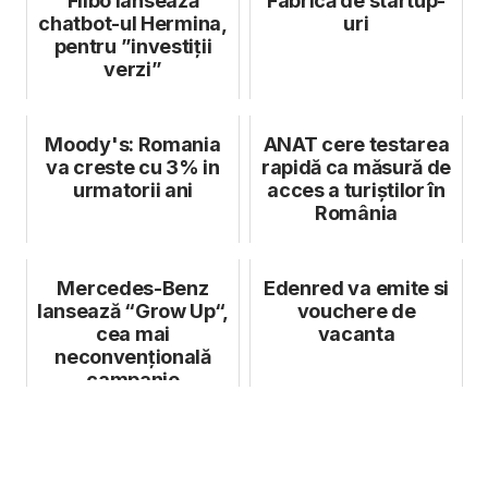
Filbo lansează
Fabrică de startup-
chatbot-ul Hermina,
uri
pentru ”investiții
verzi”
Moody's: Romania
ANAT cere testarea
va creste cu 3% in
rapidă ca măsură de
urmatorii ani
acces a turiștilor în
România
Mercedes-Benz
Edenred va emite si
lansează “Grow Up“,
vouchere de
cea mai
vacanta
neconvențională
campanie