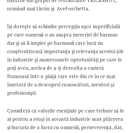
barurile din grupul de restaurante TRICKSHOT,
urmând mai târziu și AveForchetta.
Își dorește să schimbe percepția ușor superificială
pe care oamenii o au asupra meseriei de barman
dar și să îi inspire pe barmanii care încă nu
conștientizează importanța și relevanța acestui job
în industrie și numeroasele oprotunități pe care le
poți avea, acelea de a-ți dezvolta o carieră
frumoasă într-o piață care este din ce în ce mai
însetată de a descoperi cunoscători, mentori și
profesioniști.
Consideră că valorile esențiale pe care trebuie să le
ai pentru a reuși în această industrie sunt plăcerea
și bucuria de a lucra cu oamenii, perseverența, dar,